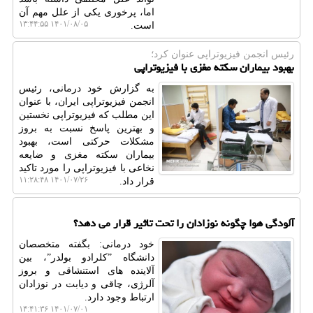
اما، پرخوری یکی از علل مهم آن
۱۴۰۱/۰۸/۰۵ ۱۳:۴۴:۵۵
است.
رئیس انجمن فیزیوتراپی عنوان كرد؛
بهبود بیماران سکته مغزی با فیزیوتراپی
به گزارش خود درمانی، رئیس
انجمن فیزیوتراپی ایران، با عنوان
این مطلب که فیزیوتراپی نخستین
و بهترین پاسخ نسبت به بروز
مشکلات حرکتی است، بهبود
بیماران سکته مغزی و ضایعه
نخاعی با فیزیوتراپی را مورد تاکید
۱۴۰۱/۰۷/۲۶ ۱۱:۲۸:۴۸
قرار داد.
آلودگی هوا چگونه نوزادان را تحت تاثیر قرار می دهد؟
خود درمانی: بگفته متخصصان
دانشگاه ˮکلرادو بولدرˮ، بین
آلاینده های استنشاقی و بروز
آلرژی، چاقی و دیابت در نوزادان
ارتباط وجود دارد.
۱۴۰۱/۰۷/۰۱ ۱۴:۴۱:۳۶