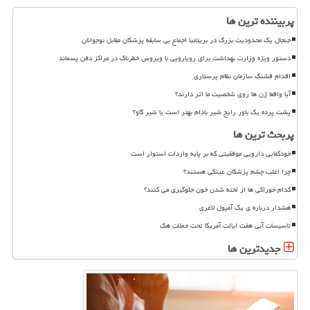
پربیننده ترین ها
جنجال یک محدودیت بزرگ در بریتانیا اجماع بی سابقه پزشکان مقابل نوجوانان
دستور ویژه وزارت بهداشت برای رویارویی با ویروس خطرناک در مراکز دفن پسماند
اقدام قشنگ سازمان نظام پرستاری
آیا واقعا ژن ها روی شخصیت ما اثر دارند؟
پشت پرده یک باور رایج شیر بادام بهتر است یا شیر گاو؟
پربحث ترین ها
خودکفایی دارویی موفقیتی که بر پایه واردات استوار است
چرا اغلب چشم پزشکان عینکی هستند؟
کدام خوراکی ها از لخته شدن خون جلوگیری می کنند؟
هشدار درباره ی یک آمپول لاغری
تاسیسات آبی هفت ایالت آمریکا تحت حملات هک
جدیدترین ها