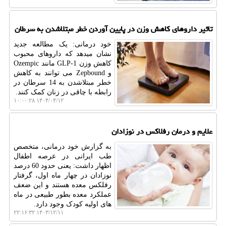
تاثیر داروهای کاهش وزن در پایین آوردن خطر مبتلاشدن به سرطان
خود درمانی: یک مطالعه جدید
نشان میدهد که داروهای محبوب
کاهش وزن GLP-1 مانند Ozempic
و Zepbound می توانند به کاهش
خطر مبتلاشدن به 14 سرطان در
رابطه با چاقی در زنان کمک کنند.
۱۴۰۴/۰۴/۱۲ ۱۰:۰۰:۲۸
علایم و درمان رفلاکس در نوزادان
به گزارش خود درمانی، متخصص
طب ایرانی در عرصه اطفال
اظهار داشت: یعنی حدود 60 درصد
نوزادان در چهار ماه اول، گرفتار
رفلکس معده هستند و این ضعف
عملکرد معده بطور طبیعی در ماه
های اولیه کودک وجود دارد.
۱۴۰۳/۱۲/۱۱ ۲۲:۱۶:۳۲