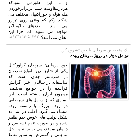
و....» این طورمی شودکه
هربارمقاومت شما دربرابرخوردن
هله هوله و خوراکیهای مختلف می
شکند وکم کم وقتی روی ترازو
می روید با عددهای بالاوبالاتر
مواجه می شوید. اما چرا این
۱۴۰۵/۰۲/۱۲ ۱۸:۱۲:۳۸
اتفاق می افتد؟
یك متخصص سرطان بالغین تشریح كرد
عوامل موثر در بروز سرطان روده
خود درمانی: سرطان کولورکتال
یکی از شایع ترین انواع سرطان
در سرتاسر جهان است که
متاسفانه در سالیان اخیر، گرایش
فزاینده را در جوامع مختلف،
همچون ایران داشته است. این
بیماری که از سلول های سرطانی
در روده بزرگ یا راست روده
منشاء می گیرد، اغلب در ابتدا به
شکل پولیپ های خوش خیم ظاهر
شده و در صورت عدم تشخیص و
درمان بموقع، می تواند به مراحل
تهاجمی و گسترش به سایر نقاط