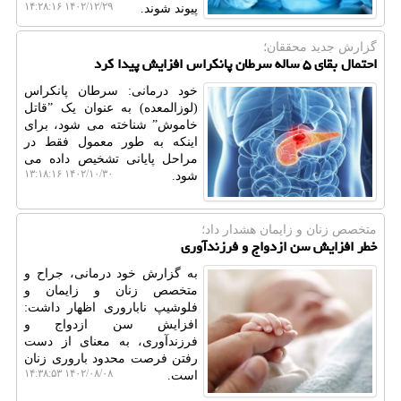
۱۴۰۲/۱۲/۲۹ ۱۴:۲۸:۱۶
پیوند شوند.
گزارش جدید محققان؛
احتمال بقای ۵ ساله سرطان پانکراس افزایش پیدا کرد
خود درمانی: سرطان پانکراس
(لوزالمعده) به عنوان یک ˮقاتل
خاموشˮ شناخته می شود، برای
اینکه به طور معمول فقط در
مراحل پایانی تشخیص داده می
۱۴۰۲/۱۰/۳۰ ۱۳:۱۸:۱۶
شود.
متخصص زنان و زایمان هشدار داد؛
خطر افزایش سن ازدواج و فرزندآوری
به گزارش خود درمانی، جراح و
متخصص زنان و زایمان و
فلوشیپ ناباروری اظهار داشت:
افزایش سن ازدواج و
فرزندآوری، به معنای از دست
رفتن فرصت محدود باروری زنان
۱۴۰۲/۰۸/۰۸ ۱۴:۳۸:۵۳
است.