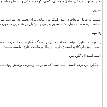
فروت، توت فرنگی، فلفل دلمه ای، کیوی، گوجه فرنگی و اسفناج منابع مناسبی از 
سدیم
سدیم به تعادل مایعات در بدن کمک می نماید، برای هضم غذا مناسب می 
سلامت روده صدمه وارد کند، سدیم طبیعی را میتوان در غذاهایی همچون ک
پتاسیم
پتاسیم به تنظیم انقباضات ماهیچه ای در دستگاه گوارش کمک کرده، ا
است؛ موز، آووکادو، اسفناج، لوبیا، پرتقال و ماست حاوی پتاسیم هستند.
اسید آمینه ال-گلوتامین
ال-گلوتامین نوعی اسید آمینه است که به ترمیم و تقویت پوشش روده کمک