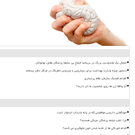
جنجال یک محدودیت بزرگ در بریتانیا اجماع بی سابقه پزشکان مقابل نوجوانان
دستور ویژه وزارت بهداشت برای رویارویی با ویروس خطرناک در مراکز دفن پسماند
اقدام قشنگ سازمان نظام پرستاری
آیا واقعا ژن ها روی شخصیت ما اثر دارند؟
خودکفایی دارویی موفقیتی که بر پایه واردات استوار است
چرا اغلب چشم پزشکان عینکی هستند؟
کدام خوراکی ها از لخته شدن خون جلوگیری می کنند؟