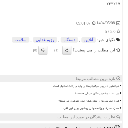
۲۲۳۲۱۷
1404/05/08
09:01:07
5.0 / 5
تگهای خبر:
آنلاین
,
دستگاه
,
رژیم غذایی
,
سلامت
این مطلب را می پسندید؟
(0)
(1)
تازه ترین مطالب مرتبط
خودکفایی دارویی موفقیتی که بر پایه واردات استوار است
چرا اغلب چشم پزشکان عینکی هستند؟
کدام خوراکی ها از لخته شدن خون جلوگیری می کنند؟
معجزه مصرف روزانه مولتی ویتامین برای این افراد
نظرات بینندگان در مورد این مطلب