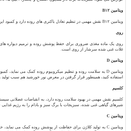
ویتامین B۱۲
ویتامین B۱۲ نقش مهمی در تنظیم تعادل باکتری های روده دارد و کمبود این نوع ویتامین سبب ایجاد خستگی و برهم خوردن تعادل باکتری های روده می شود؛ تخم مرغ، لبنیات، گوشت و ماهی سرشار از ویتامین B۱۲ است.
روی
روی یک ماده مغذی ضروری برای حفظ پوشش روده و ترمیم دیواره های ر
غلات غنی شده سرشار از روی است.
ویتامین D
ویتامین D به سلامت روده و تنظیم میکروبیوم روده کمک می نمای
استفاده کنید، همینطور قرار گرفتن در معرض نور خورشید هم سبب تولید ویتامین D در بدن
کلسیم
کلسیم نقش مهمی در بهبود سلامت روده دارد، به انقباضات عضلانی سیس
شیرهای گیاهی غنی شده، سبزیجات با برگ سبز و بادام را به رژیم غذایی خ
ویتامین C
ویتامین C به تولید کلاژن برای حفاظت از پوشش روده کمک می نما