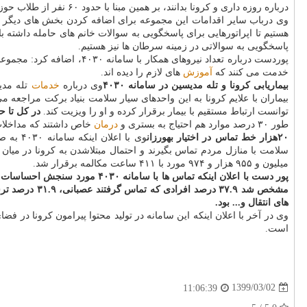
درباره روزه داری و کرونا بدانند، بر همین مبنا با حدود ۶۰ نفر از طلاب حوزه علمیه قم ارتباط گرفتیم و با ایجاد دسترسی برای آنها خواستیم که پاسخگوی سوالات شرعی مردم در زمینه کرونا باشند.
پاسخگویی به سوالاتی در زمینه سرطان ها نیز هستیم.
خدمت می کنند که
آموزش
های لازم را دیده اند.
بیماریابی کرونا و تله مدیسین در سامانه ۴۰۳۰
وی درباره
خدمات
بیماران با علایم کرونا به این واحدهای سیار سلامت بنیاد برکت مراجعه
توانست ارتباط مستقیم با بیمار برقرار کرده و او را ویزیت کند.
در کل تا حدود ۱۷ هزار ویزیت به این شیوه انجام شد که ۷۰ درصد آن مشاوره های استرس و اضطراب مردم درب
طور ۳۰ درصد موارد هم احتیاج به بستری و
درمان
خاص داشتند که مداخلا
۲۰هزار خط تماس در اختیار بهورزان
میلیون و ۹۵۵ هزار و ۹۷۴ مورد با ۴۱۱ ساعت مکالمه برقرار شد.
پور دست با اعلان اینکه تماس 
های انتقال و... بود.
وی در آخر با اعلان اینکه این سامانه در تولید محتوا پیرامون کرونا در
است.
1399/03/02
11:06:39