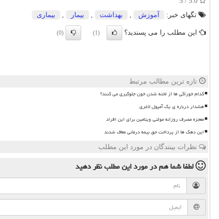
5.0 / 5
تگهای خبر:
آموزش
,
بهداشت
,
بیمار
,
بیماری
این مطلب را می پسندید؟
(0)
(1)
تازه ترین مطالب مرتبط
کدام خوراکی ها از لخته شدن خون جلوگیری می کنند؟
هشدار درباره ی یک آمپول لاغری
معجزه مصرف روزانه مولتی ویتامین برای این افراد
این دهک ها از پرداخت حق بیمه درمانی معاف شدند
نظرات بینندگان در مورد این مطلب
لطفا شما هم
در مورد این مطلب
نظر دهید