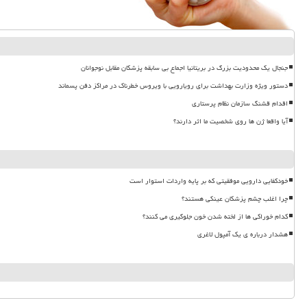
جنجال یک محدودیت بزرگ در بریتانیا اجماع بی سابقه پزشکان مقابل نوجوانان
دستور ویژه وزارت بهداشت برای رویارویی با ویروس خطرناک در مراکز دفن پسماند
اقدام قشنگ سازمان نظام پرستاری
آیا واقعا ژن ها روی شخصیت ما اثر دارند؟
خودکفایی دارویی موفقیتی که بر پایه واردات استوار است
چرا اغلب چشم پزشکان عینکی هستند؟
کدام خوراکی ها از لخته شدن خون جلوگیری می کنند؟
هشدار درباره ی یک آمپول لاغری