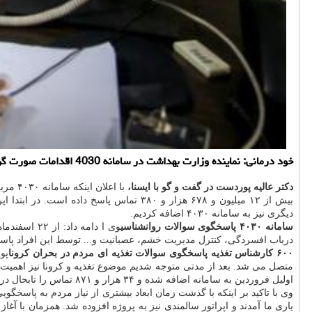
خود درمانی: نماینده وزارت بهداشت در سامانه 4030 اقدامات صورت گرفته بوسیله این سامانه برای پاسخ گویی به نیازهای كرونایی مردم را تشریح نمود.
دکتر عالیه پوردست در گفت و گو با ایسنا،
با اعلان اینکه سامانه ۴۰۳۰ مربوط به بنیاد برکت امام خمینی (ره) است و با همکاری وزارت
بیش از ۱۲ میلیون و ۶۷۸ هزار و ۳۸۰ تماس
دیگری نیز به سامانه ۴۰۳۰ اضافه کردیم.
سامانه ۴۰۳۰ پاسخگوی سوالات روانشناسی
درباب افسردگی، کنترل مدیریت خشم، عصبانیت و... توسط این افراد پاسخ
۶۰۰ کارشناس تغذیه پاسخگوی سوالات تغذیه ای مردم در بحران کرونا
پو
اولیل فروردین به سامانه اضافه شده و ۳۴ هزار و ۸۷۱ تماس را تابحال در حیطه تخصص خود پاسخ دادند.
وی با تاکید بر اینکه با گذشت زمان ابعاد بیشتری از نیاز مردم به پاسخگ
یاری ما آمدند و اپراتور سالمندی نیز به پروژه افزوده شد. همزمان با آ