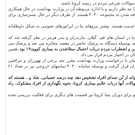
عنوان مثال پاسخگویی به سوالات زنان حامله را مد نظر داریم و با اداره مربوطه آن در وزارت بهداشت در حال همکاری
هستیم تا اپراتورهایی برای پاسخگویی به سوالات خانم های حامله داشته باشیم. همین طور متخصصین مربوطه در حوزه مسائل زناشویی نیز در حال اضافه شدن به مجموعه ۴۰۳۰ هستند. از طرف دیگر در حال بسترسازی برای
رحضوری یا جهادی و غیر جهادی در حال خدمت هستند. بیشتر نیروهای ما در اپراتورهای عمومی به شکل داوطلبانه
ر داشت: مواردی در مراکز کرونا در استان های قم، گیلان، مازندران و بندر هرمز در نظر گرفته شد که
اهد بوسیله دستگاه به پزشک حاضر در مقصد مخابره می شد و پزشک می
همین
ن در اختیار مردم قرار می داد.
 کرد: در مقطعی از زمان با درخواست وزارت بهداشت مقرر شد برخی از بهورزان و مراقبین
سلامت با منازل مردم تماس بگیرند و احتمال مبتلاشدن به کرونا در میان مردم را با این شیوه بسنجند؛ به دنبال این مساله ۲۰ هزار خط در اختیار بهورزان قرار گرفت و بوسیله سامانه ۴۰۳۰ تماسهای خروجی نیز در تعداد ۲۱
بر سامانه می تواند از تُن صدای افراد تشخیص دهد چند درصد عصبانی، شاد و... هستند که
ه، ۲۱.۴ درصد شاد، ۶.۹ درصد خنثی و ۲ درصد ناراحت بودند و بیشترین سوالات آنها درباب علایم بیماری کرونا، نحوه نگهداری از افراد مشکوک، راه
شت و برای دوران پسا کرونا نیز قسمت های دیگری برای فعالیت بررسی شده