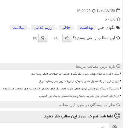
1398/02/06
16:20:25
5.0 / 5
تگهای خبر:
بهداشت
,
چاقی
,
رژیم غذایی
,
سلامت
این مطلب را می پسندید؟
(0)
(1)
تازه ترین مطالب مرتبط
سگ و گربه در مظان بهتان ردپای یک باکتری مرگبار در حیوانات خانگی پیدا شد
این بیماری در راه تبدیل شدن به یکی از بزرگ ترین بحران های تاریخ
راستی آزمایی آیا پیرچشمی درمان قطعی دارد؟ اخطار یک فوق تخصص چشم درباره ی تبلیغات فریبنده در 
در گرمای تابستان چای بخوریم یا نه؟ پاسخ متخصصان به یک باور قدیمی
نظرات بینندگان در مورد این مطلب
لطفا شما هم
در مورد این مطلب
نظر دهید