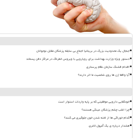
جنجال یک محدودیت بزرگ در بریتانیا اجماع بی سابقه پزشکان مقابل نوجوانان
دستور ویژه وزارت بهداشت برای رویارویی با ویروس خطرناک در مراکز دفن پسماند
اقدام قشنگ سازمان نظام پرستاری
آیا واقعا ژن ها روی شخصیت ما اثر دارند؟
خودکفایی دارویی موفقیتی که بر پایه واردات استوار است
چرا اغلب چشم پزشکان عینکی هستند؟
کدام خوراکی ها از لخته شدن خون جلوگیری می کنند؟
هشدار درباره ی یک آمپول لاغری