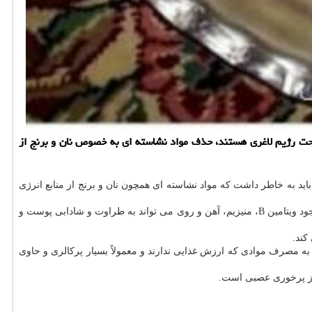
تحت رژیم لاغری هستند، حذف مواد نشاسته ای به خصوص نان و برنج از
اید به خاطر داشت كه مواد نشاسته ای همچون نان و برنج از منابع انرژی
وی با اشاره به اینكه افراد اعتقاد دارند كه نان و برنج چاق كننده هستند و باید بطور كامل از الگوی غذایی روزانه حذف شوند، اضافه كرد: برنج به سبب وجود ویتامین B، منیزیم، آهن و روی می تواند به طراوت و شادابی پوست و
كند.
مصرف موادی كه ارزش غذایی ندارند و معمولاً بسیار پركالری و حاوی
از پرخوری عصبی است.