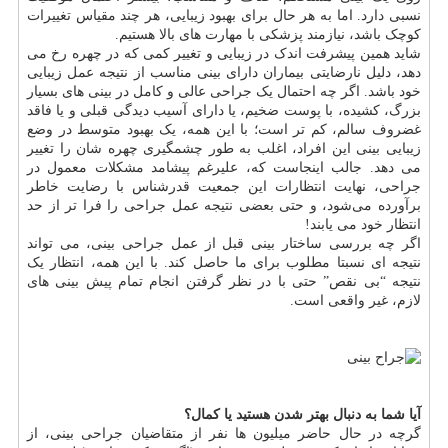
نسبی دارد. اما به هر حال برای بهبود زیبایی، هر چند مقیاس تغییرات
کوچک باشد، نيازمند پزشکی با مهارت های بالا هستیم.
شاید همین پیشرفت اندک در زیبایی و تغییر کمی که در چهره رخ می
دهد، دلیل نارضایتی بیماران دارای بینی مناسب از نتیجه عمل زیبایی
خود باشد. اگر چه احتمال یک جراحی عالی و کامل در بینی های بسیار
بزرگ، کشیده، با پوست ضخیم، یا دارای آسیب دیدگی قبلی و یا فاقد
غضروف سالم، کم تر است؛ با این همه، یک بهبود متوسط در وضع
زیبایی بینی این افراد، اغلب به طور چشمگیری چهره شان را تغییر
می دهد. جالب اینجاست که، علیرغم پیشامد مشکلات معمول در
جراحی، نهایت انتظارات این جمعیت قدرشناس با رضایت خاطر
برآورده می‌شود، و حتی بعضی نتیجه عمل جراحی را فرا تر از حد
انتظار خود می یابند!
اگر چه بررسی ساختار بینی قبل از عمل جراحی بینی، می تواند
نتیجه ای نسبتا مطلوب برای ما حاصل کند. با این همه، انتظار یک
نتیجه “بی نقص” حتی با در نظر گرفتن انجام تمام پیش بینی های
لازم، غیر واقعی است.
آیا شما به دنبال بهتر شدن هستید یا کمال؟
گرچه در حال حاضر میلیون ها نفر از متقاضیان جراحی بینی، از