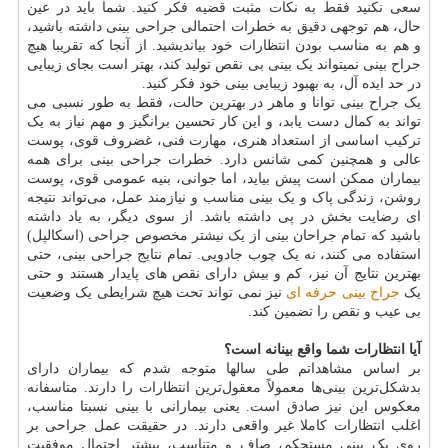
سعی نکنید فقط به نکات مثبت قضیه فکر کنید. شما باید در عین
حال، هم توجهی دقیق به خطرات احتمالی جراحی بینی داشته باشید،
و هم به مناسب بودن انتظارات خود بیاندیشید. از آنجا که تقریبا هیچ
جراح بینی نمیتواند یک بینی بی نقص تولید کند، بهتر است بجای زیبایی
در حد ایده آل، به بهبود زیبایی بینی خود فکر کنید.
یک جراح بینی توانا و ماهر در بهترین حالت، فقط به طور نسبی می
تواند به کمال دست یابد، و این کار تحسین برانگیز و مهم نیاز به یک
ترکیب اساسی از استعداد هنری، مهارت فنی، غضروف قوی، پوست
عالی و همچنین کمی شانس دارد. خطرات جراحی بینی برای همه
بیماران ممکن است پیش بیاید، اما جوانی، بنیه عمومی قوی، پوست
روشن، زندگی پاک و یک بینی مناسب و نیازمند عمل، می‌تواند نتیجه
ای رضایت بخش در پی داشته باشد. از سوی دیگر، به یاد داشته
باشید که تمام جراحان بینی از یک نیشتر مخصوص جراحی (اسکالپل)
استفاده می کنند، نه یک چوب جادویی. تمام نتایج جراحی بینی، حتی
بهترین نتایج آن نیز، کم و بیش دارای نقص های پایدار هستند و حتی
یک
جراح بینی حرفه ای
نیز نمی تواند تحت هیچ شرایطی یک وضعیت
بی عیب و نقص را تضمین کند.
آیا انتظارات شما واقع بینانه است؟
بر اساس مشاهداتم طی سالها متوجه شدم که بیماران دارای
بدشکل‌ترین بینی‌ها معمولاً معقول‌ترین انتظارات را دارند. متاسفانه
معکوس این نیز صادق است. یعنی بیمارانی با بینی نسبتا مناسب،
اغلب انتظارات کاملا غیر واقعی دارند. در حقيقت عمل جراحی بر
روی يک بینی مستحکم، صاف و متناسب، بیشتر احتمال موفقیت