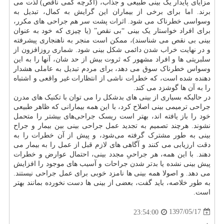
مزایای پایدار یک بینی طبیعی و جذاب، (اگرچه کمی ناقص) لذت می
برند. اما برای برخی از بیماران این گرایش به کمال، تبدیل به
وسواسی خطرناک می شود. اثرات پشت سر هم جراحی های مکرر،
برای افراد خواستار یک بینی “بی نقص” (یا چیزی که خود به عنوان
بینی بی نقص می شناسند)، ممکن است منجر به ناهنجاری پیشرفته
و در نهایت خراب شدن دائمی شکل بینی شود. شماری روزافزون از
سلبریتی ها و افراد مشهور که ثروت بیش از حد شان، آنها را به این
وسواس خطرناک سوق می دهد، برای مردم تبدیل به عاملی هشدار
دهنده شده است، که خطرات ناشی از انتظارات غیر واقعی و اشتباه
را به آن ها گوشزد می کند.
در حالیکه بسیاری از بینی های بدشکل را می توان با تکنیک های مدرن
جراحی ترمیمی بینی اصلاح کرد، با این همه بیمارانی که ظاهر طبیعی
خود را باز یافته اند، بهتر است ریسک جراحی‌های بیشتر را متحمل
نشوند. هرچند تصمیم به تجدید عمل جراحی بینی بین بیمار و جراح
بینی به طور مشترک گرفته می‌شود، و پیش از آن خطرات را به
دقت ارزیابی می کنند و آگاهی های لازم قبل از عمل را به بیمار می
دهند. با این همه، هر جراحیِ مجدد بینی، احتمال عوارض و خطرات
پیش بینی نشده یا بدتر شدن جراحات و آسیب های موجود را افزایش
می دهد. و اصولا همه بینی ها نامزد خوبی برای عمل جراحی نیستند.
به طور خلاصه، باید گفت، بعضی از بینی ها دست نخورده بمانند بهتر
است.
1397/05/17
23:54:00