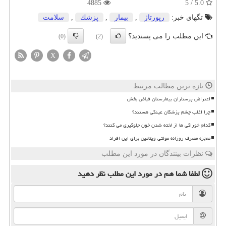
4885
5.0 / 5
تگهای خبر:
رپورتاژ
,
بیمار
,
پزشك
,
سلامت
این مطلب را می پسندید؟
(0)
(2)
X
تازه ترین مطالب مرتبط
اعتراض پرستاران بیمارستان فیاض بخش
چرا اغلب چشم پزشکان عینکی هستند؟
کدام خوراکی ها از لخته شدن خون جلوگیری می کنند؟
معجزه مصرف روزانه مولتی ویتامین برای این افراد
نظرات بینندگان در مورد این مطلب
لطفا شما هم
در مورد این مطلب
نظر دهید