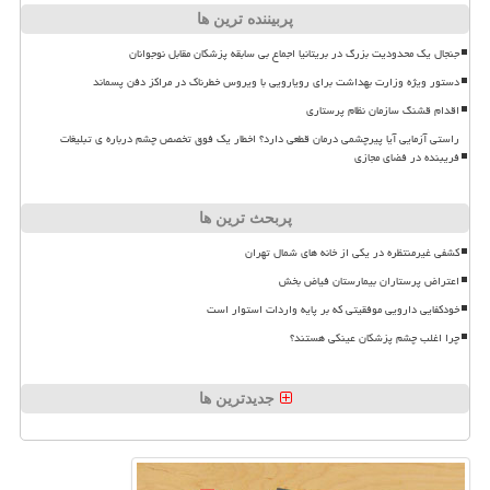
پربیننده ترین ها
جنجال یک محدودیت بزرگ در بریتانیا اجماع بی سابقه پزشکان مقابل نوجوانان
دستور ویژه وزارت بهداشت برای رویارویی با ویروس خطرناک در مراکز دفن پسماند
اقدام قشنگ سازمان نظام پرستاری
راستی آزمایی آیا پیرچشمی درمان قطعی دارد؟ اخطار یک فوق تخصص چشم درباره ی تبلیغات
فریبنده در فضای مجازی
پربحث ترین ها
کشفی غیرمنتظره در یکی از خانه های شمال تهران
اعتراض پرستاران بیمارستان فیاض بخش
خودکفایی دارویی موفقیتی که بر پایه واردات استوار است
چرا اغلب چشم پزشکان عینکی هستند؟
جدیدترین ها