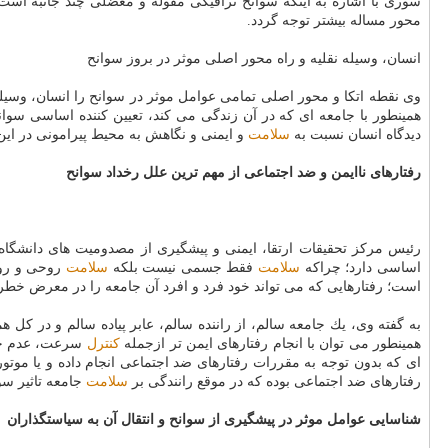
سوری با اشاره به اینكه سوانح ترافیكی مقوله و معضلی چند جانبه اس
محور مساله بیشتر توجه گردد.
انسان، وسیله نقلیه و راه محور اصلی موثر در بروز سوانح
وی نقطه اتكا و محور اصلی تمامی عوامل موثر در سوانح را انسان، وسیله ن
همینطور با جامعه ای كه در آن زندگی می كند، تعیین كننده اساسی سوان
دیدگاه انسان نسبت به
سلامت
و ایمنی و نگاهش به محیط پیرامونی در این
رفتارهای ناایمن و ضد اجتماعی از مهم ترین علل رخداد سوانح
رئیس مركز تحقیقات ارتقا، ایمنی و پیشگیری از مصدومیت های دانشگا
اساسی دارد؛ چراكه
سلامت
فقط جسمی نیست بلكه
سلامت
روحی و روان
است؛ رفتارهایی كه می تواند خود فرد و افرد آن جامعه را در معرض خطر 
به گفته وی، یك جامعه سالم، از راننده سالم، عابر پیاده سالم و در كل هم
همینطور می توان با انجام رفتارهای ایمن تر ازجمله
كنترل
سرعت، عدم خستگ
ای كه بدون توجه به مقررات رفتارهای ضد اجتماعی انجام داده و یا مو
رفتارهای ضد اجتماعی بوده كه در موقع رانندگی بر
سلامت
جامعه تاثیر سو
شناسایی عوامل موثر در پیشگیری از سوانح و انتقال آن به سیاستگذاران