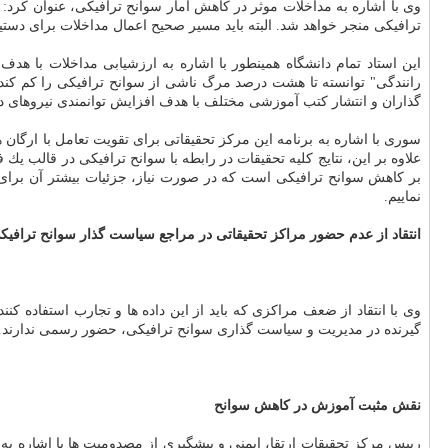
وی با اشاره به مداخلات موثر در كاهش آمار سوانح ترافیكی، عنوان كرد
ترافیكی منجر خواهد شد. البته باید مسیر صحیح اعمال مداخلات برای دستیا
این استاد تمام دانشگاه همینطور با اشاره به ارزشیابی مداخلات با هدف
رانندگی" توانسته تا هشت درصد مرگ ناشی از سوانح ترافیكی را كم كند
گذاران و انتشار كتب آموزشی مختلف با هدف افزایش توانمندی نیروهای در
سوری با اشاره به برنامه این مركز تحقیقاتی برای تقویت تعامل با ارگان ه
علاوه بر این، نتایج كلیه تحقیقات در رابطه با سوانح ترافیكی در قالب 
بر كاهش سوانح ترافیكی است كه در صورت نیاز، جزئیات بیشتر آن برای ا
نماییم.
انتقاد از عدم حضور مراكز تحقیقاتی در مراجع سیاست گذار سوانح ترافیك
وی با انتقاد از ضعف مراكزی كه باید از این داده ها و تجارب استفاده 
گیرنده در مدیریت و سیاست گذاری سوانح ترافیكی، حضور رسمی ندارند. 
نقش مثبت آموزش در كاهش سوانح
رییس مركز تحقیقات ارتقا، ایمنی و پیشگیری از مصدومیت ها با اشاره ب