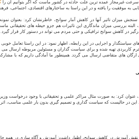
: سرعت غیرمجاز عمده ترین علت حادثه در كشور ماست كه اگر بتوانیم آن را
ك
بی به موفقیت را یافته و در این راستا به ساختارهای اقتصادی، اجتماعی، فره
 سنجش میزان تاثیر آنها در كاهش آمار سوانح، خاطرنشان كرد: بعنوان نمونه
، البته بررسی میزان ماندگاری این تاثیرات هم جزو حیطه های تحقیقاتی ما
گیر در كاهش سوانح ترافیكی و حتی مردم می تواند در دستور كار قرار گیرد.
ای سیاستگذار و اجرایی در این رابطه، اظهار نمود: در این راستا تعامل خوبی 
یك فرم كاربردی تهیه شده و برای سیاست گذاران و مسئولین مربوطه ارسال می گ
رگان های متقاضی ارسال می گردد. همینطور ما آمادگی داریم كه با مشاركت 
ی
كنند، عنوان كرد: به صورت مثال مراكز علمی و تحقیقاتی با وجود درخواست وز
این در حالیست كه سیاست گذاری و تصمیم گیری بدون بار علمی مناسب، اثرب
ه نقش آموزش در كاهش سوانح، اظهار داشت: آموزش و آگاه سازی در همه جای د