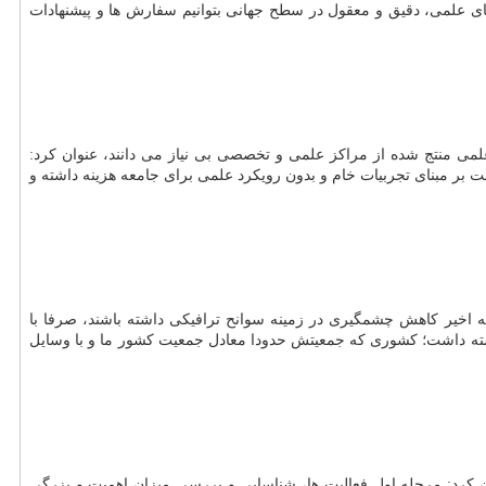
ای علمی، دقیق و معقول در سطح جهانی بتوانیم سفارش ها و پیشنهادات
لمی منتج شده از مراكز علمی و تخصصی بی نیاز می دانند، عنوان كرد:
 بر مبنای تجربیات خام و بدون رویكرد علمی برای جامعه هزینه داشته و
ه اخیر كاهش چشمگیری در زمینه سوانح ترافیكی داشته باشند، صرفا با
رش های محققین و مراكز علمی این امر را محقق كرده اند. بعنوان نمونه آلمان طی دهه ۷۰، در سوانح رانندگی حدود ۳۰ هزار كشته داشت؛ كشوری كه جمعیتش حدودا معادل جمعیت كشور ما و با وسایل
ن كرد: مرحله اول فعالیت ها، شناسایی و بررسی میزان اهمیت و بزرگی