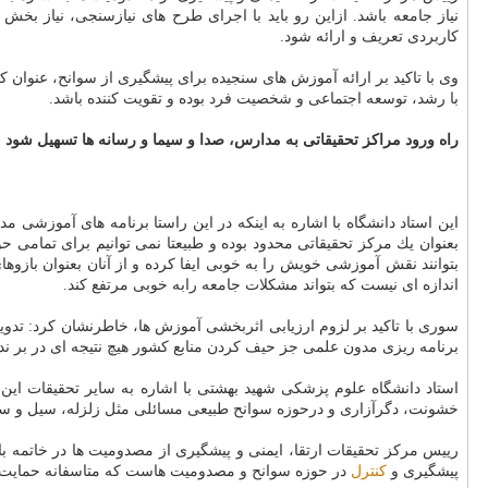
نیاز جامعه باشد. ازاین رو باید با اجرای طرح های نیازسنجی، نیاز بخش
كاربردی تعریف و ارائه شود.
وی با تاكید بر ارائه آموزش های سنجیده برای پیشگیری از سوانح، عنوان 
با رشد، توسعه اجتماعی و شخصیت فرد بوده و تقویت كننده باشد.
راه ورود مراكز تحقیقاتی به مدارس، صدا و سیما و رسانه ها تسهیل شود
این استاد دانشگاه با اشاره به اینكه در این راستا برنامه های آموزشی
بعنوان یك مركز تحقیقاتی محدود بوده و طبیعتا نمی توانیم برای تمامی ح
بتوانند نقش آموزشی خویش را به خوبی ایفا كرده و از آنان بعنوان بازوه
اندازه ای نیست كه بتواند مشكلات جامعه رابه خوبی مرتفع كند.
سوری با تاكید بر لزوم ارزیابی اثربخشی آموزش ها، خاطرنشان كرد: تد
برنامه ریزی مدون علمی جز حیف كردن منابع كشور هیچ نتیجه ای در بر ن
استاد دانشگاه علوم پزشكی شهید بهشتی با اشاره به سایر تحقیقات 
خشونت، دگرآزاری و درحوزه سوانح طبیعی مسائلی مثل زلزله، سیل و سا
رییس مركز تحقیقات ارتقا، ایمنی و پیشگیری از مصدومیت ها در خاتمه با 
پیشگیری و
كنترل
در حوزه سوانح و مصدومیت هاست كه متاسفانه حمایت كاف