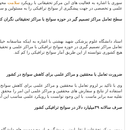
سوری با اشاره به فعالیت های این مركز تحقیقاتی با رویكرد
سلامت
محور
علمی و تخصصی در جهت پیشگیری از سوانح ترافیكی را به مسئولین و سیاس
سطح تعامل مراكز تصمیم گیر در حوزه سوانح با مراكز تحقیقاتی نگران ك
استاد دانشگاه علوم پزشكی شهید بهشتی با اشاره به اینكه متاسفانه خ
تعامل مراكز تصمیم گیری در حوزه سوانح ترافیكی با مراكز علمی و تحقیق
هیچ كشوری نتوانسته از این طریق آمار سوانح ترافیكی را كم كند.
ضرورت تعامل با محققین و مراكز علمی برای كاهش سوانح در كشور
وی با تاكید بر لزوم تعامل با محققین و مراكز علمی برای كاهش سوانح
نقلیه سه برابر ماست. با این وجود توانست با رویكرد علمی مناسب این آمار را به كمتر از
صرف سالانه ۳۹میلیارد دلار در سوانح ترافیكی كشور
رییس مركز تحقیقات ارتقا، ایمنی و پیشگیری از مصدومیت های دانشگاه 