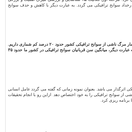
ه سالانه حدود 6.5 درصد درآمد ناخالص ملی كشور یعنی چیزی حدود ۳۹میلیارد دلار صرف كل رخداد سوانح ترافیكی می گردد. به عبارت دیگر با كاهش و حذف سوانح
استاد دانشگاه علوم پزشكی شهید بهشتی با اشاره به نتایج بعضی از طرح های پژوهشی این مركز، عنوان كرد: نتایج یكی از این طرح ها نشان داد كه در آمار مرگ ناشی از سوانح ترافیكی كشور حدود ۲۰ درصد كم شماری داریم.
همینطور مشخص شد سالانه بیش از ۵۰۰ هزار سال عمر از دست رفته (به دلیل مرگ زودرس یا ناتوانی) بدنبال سوانح رانندگی در كشور رخ می دهد. به عبارت دیگر، میانگین سن قربانیان سوانح ترافیكی در كشور ما حدود ۳۵
 اثرگذار می باشد. بعنوان نمونه زمانی كه گفته می گردد عامل انسانی
 اولویت است، یا مثلا نقش خودرو به تنهایی یا در تعامل با سایر عوامل می تواند ۱۰ درصد مرگ های ناشی از سوانح ترافیكی را به خود اختصاص دهد. ازاین رو با انجام تحقیقات
رنامه ریزی كرد.