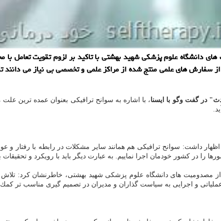
 های دانشگاه علوم پزشكی شهید بهشتی با تاكید بر لزوم تقویت تعامل با م
ز سفارش های علمی منتج شده از مراكز علمی و تخصصی بی نیاز می دانند تا ج
ث" در گفت وگو با ایسنا
، با اشاره به سوانح ترافیكی بعنوان عمده ترین علت
د.
اظهار داشت: سوانح ترافیكی هم همانند سایر مشكلات در رابطه با رفتار 
ها را در كشور خودمان اجرا نماییم. به عبارت دیگر باید با رویكرد و تحقیقات 
 تحقیقات ایمنی و پیشگیری از مصدومیت های دانشگاه علوم پزشكی شهید بهشتی، خاطرنشا
عملیاتی و اجرایی به سیاست گذاران و مدیران در تصمیم گیری مناسب تر كمك ن