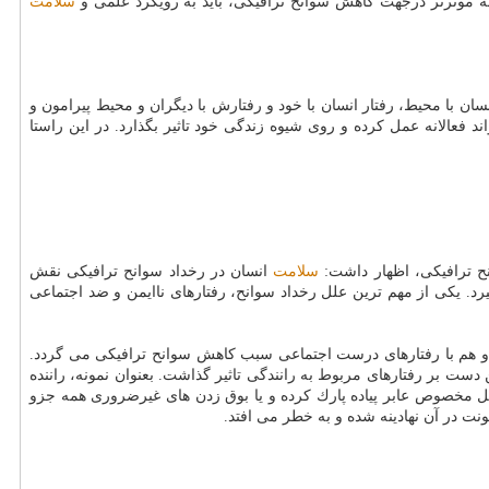
ه موثرتر درجهت كاهش سوانح ترافیكی، باید به رویكرد علمی و
سلامت
سان با محیط، رفتار انسان با خود و رفتارش با دیگران و محیط پیرامون و
فعالانه عمل كرده و روی شیوه زندگی خود تاثیر بگذارد. در این راستا
ح ترافیكی، اظهار داشت:
سلامت
انسان در رخداد سوانح ترافیكی نقش
. یكی از مهم ترین علل رخداد سوانح، رفتارهای ناایمن و ضد اجتماعی
 هم با رفتارهای درست اجتماعی سبب كاهش سوانح ترافیكی می گردد.
 بر رفتارهای مربوط به رانندگی تاثیر گذاشت. بعنوان نمونه، راننده
حل مخصوص عابر پیاده پارك كرده و یا بوق زدن های غیرضروری همه جزو
نت در آن نهادینه شده و به خطر می افتد.