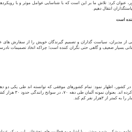
، عنوان كرد: تلاش ما بر این است كه با شناسایی عوامل موثر و با رویكرده
تگذاران انتقال دهیم.
ننده است
یلی از مدیران، سیاست گذاران و تصمیم گیرندگان خویش را از سفارش های ع
اتی بسیار ضعیف و گاهی حتی نگران كننده است؛ چراكه اتخاذ تصمیمات نادرست
 در كشور، اظهار نمود: تمام كشورهای موفقی كه توانسته اند طی یكی دو ده
استفاده از نتایج و سفا
 ۳هزار نفر كم كند.
علوم پزشكی شهید بهشتی، با اشاره به فعالیت های تحقیقاتی این مركز عنوا