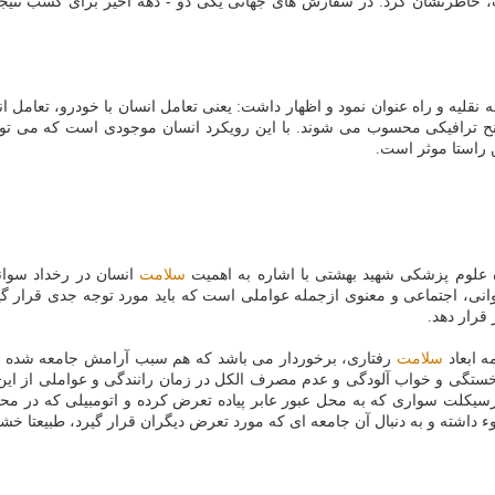
ت، خاطرنشان كرد: در سفارش های جهانی یكی دو - دهه اخیر برای كسب نتیج
قلیه و راه عنوان نمود و اظهار داشت: یعنی تعامل انسان با خودرو، تعامل ان
ح ترافیكی محسوب می شوند. با این رویكرد انسان موجودی است كه می تواند 
 راستا موثر است.
ه علوم پزشكی شهید بهشتی با اشاره به اهمیت
سلامت
انسان در رخداد سوان
ی، اجتماعی و معنوی ازجمله عواملی است كه باید مورد توجه جدی قرار گیرد
قرار دهد.
ه ابعاد
سلامت
رفتاری، برخوردار می باشد كه هم سبب آرامش جامعه شده و
ی و خواب آلودگی و عدم مصرف الكل در زمان رانندگی و عواملی از این دست
تورسیكلت سواری كه به محل عبور عابر پیاده تعرض كرده و اتومبیلی كه در م
ء داشته و به دنبال آن جامعه ای كه مورد تعرض دیگران قرار گیرد، طبیعتا خشو