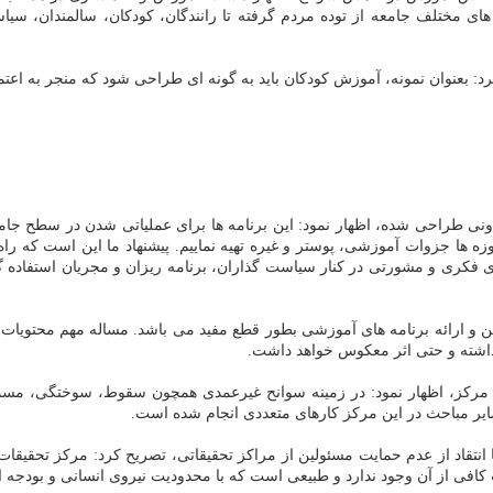
 های مختلف جامعه از توده مردم گرفته تا رانندگان، كودكان، سالمندان، سی
كرد: بعنوان نمونه، آموزش كودكان باید به گونه ای طراحی شود كه منجر به اعت
 مدونی طراحی شده، اظهار نمود: این برنامه ها برای عملیاتی شدن در سطح جا
وزه ها جزوات آموزشی، پوستر و غیره تهیه نماییم. پیشنهاد ما این است كه را
ای فكری و مشورتی در كنار سیاست گذاران، برنامه ریزان و مجریان استفاده گ
وین و ارائه برنامه های آموزشی بطور قطع مفید می باشد. مساله مهم محتوی
داشته و حتی اثر معكوس خواهد داشت.
این مركز، اظهار نمود: در زمینه سوانح غیرعمدی همچون سقوط، سوختگی
یر مباحث در این مركز كارهای متعددی انجام شده است.
انتقاد از عدم حمایت مسئولین از مراكز تحقیقاتی، تصریح كرد: مركز تحقیقات 
ی از آن وجود ندارد و طبیعی است كه با محدودیت نیروی انسانی و بودجه انتظ