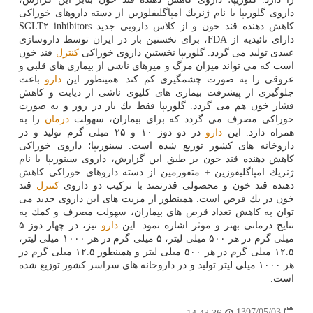
داروی گلوریپا با نام ژنریك امپاگلیفلوزین از دسته داروهای خوراكی
كاهش دهنده قند خون و از كلاس دارویی جدید SGLT۲ inhibitors
دارای تائیدیه از FDA، برای نخستین بار در ایران توسط داروسازی
عبیدی تولید می گردد. گلوریپا نخستین داروی خوراكی
كنترل
قند خون
است كه می تواند میزان مرگ و میرهای ناشی از بیماری های قلبی و
عروقی را به صورت چشمگیری كم كند. همینطور این
دارو
باعث
جلوگیری از پیشرفت بیماری های كلیوی ناشی از دیابت و كاهش
فشار خون هم می گردد. گلوریپا فقط یك بار در روز و به صورت
خوراكی مصرف می گردد كه برای بیماران، سهولت
درمان
را به
همراه دارد. این
دارو
در دو دوز ۱۰ و ۲۵ میلی گرم تولید و در
داروخانه های كشور توزیع شده است. سینوریپا؛ داروی خوراكی
كاهش دهنده قند خون بر طبق این گزارش، داروی سینوریپا با نام
ژنریك امپاگلیفوزین + متفورمین از دسته داروهای خوراكی كاهش
دهنده قند خون و محصولی قدرتمند با تركیب دو داروی
كنترل
قند
خون در یك قرص است. همینطور از مزیت های این داروی جدید می
توان به كاهش تعداد قرص های بیماران، سهولت مصرف و كمك به
نتایج درمانی بهتر و موثر اشاره نمود. این
دارو
نیز، در چهار دوز ۵
میلی گرم در هر ۵۰۰ میلی لیتر، ۵ میلی گرم در هر ۱۰۰۰ میلی لیتر،
۱۲.۵ میلی گرم در هر ۵۰۰ میلی لیتر و همینطور ۱۲.۵ میلی گرم در
هر ۱۰۰۰ میلی لیتر تولید و در داروخانه های سراسر كشور توزیع شده
است.
1397/05/03