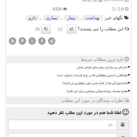
14:43:36
8328
5.0 / 5
تگهای خبر:
بهداشت
,
بیمار
,
بیماری
,
دارو
این مطلب را می پسندید؟
(0)
(2)
X
تازه ترین مطالب مرتبط
اعتراض پرستاران بیمارستان فیاض بخش
خودکفایی دارویی موفقیتی که بر پایه واردات استوار است
کدام خوراکی ها از لخته شدن خون جلوگیری می کنند؟
معجزه مصرف روزانه مولتی ویتامین برای این افراد
نظرات بینندگان در مورد این مطلب
لطفا شما هم
در مورد این مطلب
نظر دهید