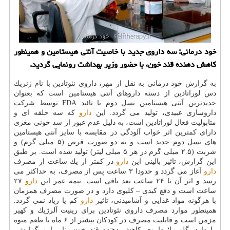
خود درمانی: سه داروی جدید با خاصیت آنتی هیستامین و همینطور
كاهش دهنده قند خون، با حضور وزیر بهداشت رونمایی گردید.
به گزارش خود درمانی به نقل از مهر، داروی نئوتادین با نام ژنریك
دس لوراتادین از دسته داروهای آنتی هیستامین است كه بعنوان
جدیدترین آنتی هیستامین نسل دوم با تائید FDA توسط شركت
داروسازی عبیدی، تولید می گردد. این
دارو
كه سه حلقه ای و
متابولیت فعال لوراتادین است، به دلیل عدم عبور از سد خونی-مغزی
دارای كمترین اثر خواب آلودگی در مقایسه با سایر آنتی هیستامین
های نسل دوم جدید است و به دو صورت قرص (۵ میلی گرم) و
شربت (۲.۵ میلی گرم در هر ۵ میلی لیتر) تولید شده است. بر طبق
این گزارش، تاثیر بالینی این
دارو
در كمتر از یك ساعت از مصرف
دارو
آغاز می گردد و حدودا ۳ ساعت پس از مصرف، به حداكثر می
رسد و اثر آن تا ۲۴ ساعت بعد باقی است. نیمه عمر این
دارو
۲۷
ساعت است و دفع كبدی – كلیوی دارد و در صورت مصرف همزمان
با هرگونه مواد غذایی و آشامیدنی، تاثیر
دارو
كم یا زیاد نمی گردد.
همینطور موارد مصرف داروی نئوتادین برای رینیت آلرژیك و كهیر
مزمن است و قابلیت مصرف در كودكان بیشتر از ۶ ماه با طعم میوه
را دارد. گلوریپا؛ داروی كاهش دهنده قند خون بنابر این گزارش،