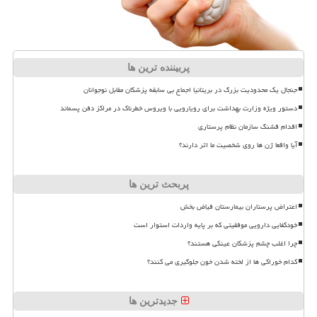
پربیننده ترین ها
جنجال یک محدودیت بزرگ در بریتانیا اجماع بی سابقه پزشکان مقابل نوجوانان
دستور ویژه وزارت بهداشت برای رویارویی با ویروس خطرناک در مراکز دفن پسماند
اقدام قشنگ سازمان نظام پرستاری
آیا واقعا ژن ها روی شخصیت ما اثر دارند؟
پربحث ترین ها
اعتراض پرستاران بیمارستان فیاض بخش
خودکفایی دارویی موفقیتی که بر پایه واردات استوار است
چرا اغلب چشم پزشکان عینکی هستند؟
کدام خوراکی ها از لخته شدن خون جلوگیری می کنند؟
جدیدترین ها