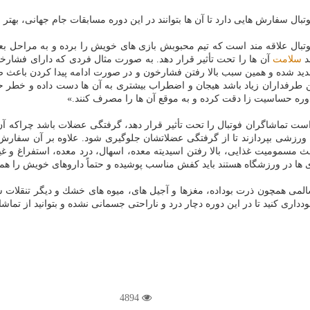
بال سفارش هایی دارد تا آن ها بتوانند در این دوره مسابقات جام جهانی، بهتر 
تبال علاقه مند است كه تیم محبوبش بازی های خویش را برده و به مراحل بعد و
د
سلامت
آن ها را تحت تأثیر قرار دهد. به صورت مثال فردی كه دارای فشارخو
شدید شده و همین سبب بالا رفتن فشارخون و در صورت ادامه پیدا كردن باعث ص
رفداران زیاد باشد هیجان و اضطراب بیشتری به آن ها دست داده و خطر ح
وره حساسیت زا دقت كرده و به موقع آن ها را مصرف كنند.»
ت تماشاگران فوتبال را تحت تأثیر قرار دهد، گرفتگی عضلات باشد چراكه آن ه
ه ورزشی بپردازند تا از گرفتگی عضلاتشان جلوگیری شود. علاوه بر آن سفا
ومیت غذایی، بالا رفتن اسیدیته معده، اسهال، درد معده، استفراغ و غیره شو
 ها در ورزشگاه هستند باید كفش مناسب پوشیده و حتماً داروهای خویش را همر
سالمی همچون ذرت بوداده، مغزها و آجیل های، میوه های خشك و دیگر تنقلات 
اری كنید تا در این دوره دچار درد و ناراحتی جسمانی نشده و بتوانید از تماشای
4894