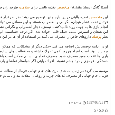
آنتیكا گانگ (Ankita Ghag)
متخصص
تغذیه بالینی برای
سلامت
طرفداران فوت
این
متخصص
تغذیه بالینی دراین باره چنین توضیح می دهد: «هر طرفدار فو
فوتبال تحت فشار هیجان، نگرانی و اضطراب هستند و این مسائل می توان
انجام بازی ها به جهت روند ناامیدكننده تیمش، دچار اضطراب و نگرانی ت
این هیجان و استرس سبب حمله قلبی خواهد شد. اگر درجه حساسیت این ط
نظر
پزشك
داروهای خاص را مصرف می كنند در استفاده از آن ها در این د
او در ادامه توضیحاتش اضافه می كند: «یكی دیگر از مشكلاتی كه ممكن اس
پردازند. بهتر است افراد هرروز كمی تحرك داشته و به فعالیت های ساد
بازی ها تنقلات مفید مصرف شود. مصرف غذاهای ناسالم ممكن است باعث مسم
خستگی، قرمزی و درد چشم نشوند. افراد دیابتی اگر خواستار تماشای بازی
توصیه می گردد در زمان تماشای بازی های جام جهانی فوتبال از تنقلات 
فوتبال جام جهانی از مصرف غذاهای چرب و روغنی، تنقلات تند و ناسالم خودد
1397/03/25
12:32:34
5.0 / 5