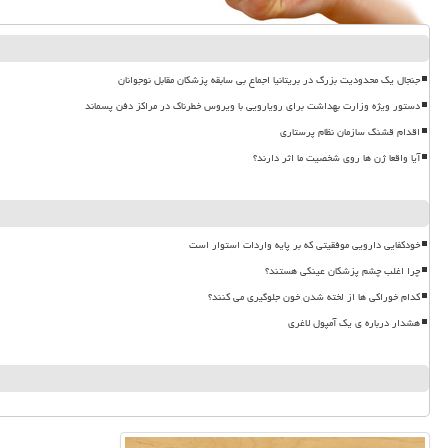
جنجال یک محدودیت بزرگ در بریتانیا اجماع بی سابقه پزشکان مقابل نوجوانان
دستور ویژه وزارت بهداشت برای رویارویی با ویروس خطرناک در مراکز دفن پسماند
اقدام قشنگ سازمان نظام پرستاری
آیا واقعا ژن ها روی شخصیت ما اثر دارند؟
خودکفایی دارویی موفقیتی که بر پایه واردات استوار است
چرا اغلب چشم پزشکان عینکی هستند؟
کدام خوراکی ها از لخته شدن خون جلوگیری می کنند؟
هشدار درباره ی یک آمپول لاغری