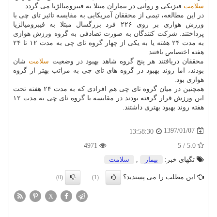
سلامت
فیزیكی و روانی در بیماران مبتلا به فیبرومیالژیا می گردد.
در این مطالعه، تیمی از محققان آمریكایی به مقایسه تاثیر تای چی با
ورزش هوازی بر روی ۲۲۶ فرد بزرگسال مبتلا به فیبرومیالژیا
پرداختند. شركت كنندگان به صورت تصادفی به گروه ورزش هوازی
به مدت ۲۴ هفته یا به یكی از چهار گروه تای چی به مدت ۱۲ تا ۲۴
هفته اختصاص یافتند.
محققان دریافتند هر پنج گروه شاهد بهبود در وضعیت
سلامت
شان
بودند، اما روند بهبود در گروه های تای چی به مراتب بهتر از گروه
هوازی بود.
همچنین در میان گروه تای چی هم افرادی كه به مدت ۲۴ هفته تحت
این ورزش قرار گرفته بودند در مقایسه با گروه تای چی به مدت ۱۲
هفته روند بهبود بهتری داشتند.
1397/01/07
13:58:30
4971
5.0 / 5
تگهای خبر:
بیمار
,
سلامت
این مطلب را می پسندید؟
(0)
(1)
X