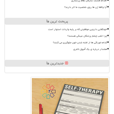
اقدام قشنگ سازمان نظام پرستاری
آیا واقعا ژن ها روی شخصیت ما اثر دارند؟
پربحث ترین ها
خودکفایی دارویی موفقیتی که بر پایه واردات استوار است
چرا اغلب چشم پزشکان عینکی هستند؟
کدام خوراکی ها از لخته شدن خون جلوگیری می کنند؟
هشدار درباره ی یک آمپول لاغری
جدیدترین ها