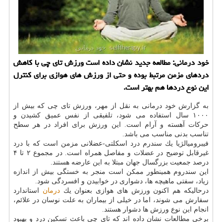
خود درمانی: مطالعه جدید نشان داده است ورزش تای چی با كاهش
دردهای مزمن مرتبط بوده و حتی از ورزش های هوازی برای كنترل
این نوع دردها هم بهتر است.
به گزارش خود درمانی به نقل از مهر، ورزش تای چی كه بیش از
۱۰۰۰ سال استفاده می شود، تلفیقی از نفس عمیق كشیدن و
حركات آهسته و آرام است. این ورزش برای افراد در هر سطح
تناسب بدنی مناسب می باشد.
فیبرومیالژیا یك سندرم درد اسكلتی-عضلانی مزمن است كه با درد
غیرقابل توضیح در عضلات و مفاصل همراه است. در مجموع ۲ تا ۴
درصد جمعیت بزرگسال جهان مبتلا به این عارضه هستند.
این سندروم همینطور ممكن است منجر به خستگی بیش از اندازه
زیاد، سفتی ماهیچه ها، دشواری در خوابیدن و افسردگی شود.
درحالیكه هم اكنون ورزش های هوازی بعنوان یك
درمان
استاندارد
سفارش می شوند، اما در خیلی از بیماران به علت نوسان در علائم،
انجام این نوع ورزش ها دشوار هستند.
برخی مطالعات نشان داده اند كه تای چی باعث تسكین درد و بهبود