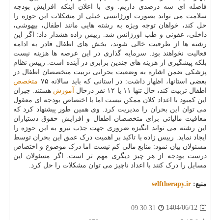
فاصله ای سه درصدی داریم. وی با اعلان اینکه افزایش بودجه
سلامت می تواند بصورت اورژانسی خیلی از مشکلات این حوزه را
حل کند، خواهان توجه ویژه به رشته هایی مانند اطفال، بیهوشی،
داخلی، عفونی و طب اورژانس شد. رییس زاده هشدار داد: اگر این
رشته ها از ظرفیت خالی شوند، بخش های اطفال قادر به ادامه
فعالیت نخواهند بود. سرمایه گذاری در این عرصه ها هزینه نیست
بلکه پیشگیری از هزینه های چندین برابری در آینده است. رییس نظام
پزشکی ضمن اشاره به وضعیت بحرانی تربیت متخصصان اطفال در
بعضی استانها، اظهار داشت: در استانی که باید سالانه ۷۵
متخصص
اطفال تربیت کند، حال تنها ۱۱ یا ۱۲ نفر درحال
آموزش
هستند. جبران
این کمبود با اعداد کلان ممکن نیست اما با اختصاص بودجه ای معقول
می توان این بحران را مدیریت کرد. وی همین طور پیشنهاد کرد که
معافیت مالیاتی برای متخصصان اطفال و افزایش حقوق دستیاران
این رشته می تواند انگیزه ضروری جهت جذب نیرو به این حوزه را
ایجاد نماید. رییس زاده با تاکید بر اهمیت درک عمق این بحران توسط
مسئولان بیان نمود: منابع مالی کم نیست اما درک موضوع و اختصاص
درست بودجه از هر چیز دیگری مهم تر است. اگر مسئولان این
مسایل را درک کنند با اعداد ناچیز می توان مشکلات را حل کرد.
منبع:
selftherapy.ir
1404/06/12
09:30:31