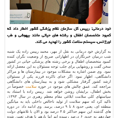
خود درمانی: رییس کل سازمان نظام پزشکی کشور اخطار داد که
کمبود متخصصان اطفال و رشته های حیاتی مانند بیهوشی و طب
اورژانس، سیستم سلامت کشور را تهدید می کند.
به گزارش خود درمانی به نقل از مهر، محمد رییس زاده یک شنبه
شب درمیان خبرنگاران در اظهاراتی صریح از وضعیت نگران کننده
کمبود متخصصان اطفال و برخی رشته های پزشکی حیاتی در کشور
سخن گفت و روشهایی برای جلب توجه مسئولان به این معضل ارائه
نمود. وی ضمن اشاره به مشکلات موجود در بیمارستان ها و مراکز
دانشگاهی، اظهار نمود: اگر خدای ناکرده فرزند یکی از مسئولان
ارشد کشور گرفتار مشکلی شود و به بیمارستان های دانشگاهی
مراجعه کند، عمق چالش های موجود در حوزه
سلامت
خصوصاً در
بخش اطفال، برایشان روشن خواهد شد. رییس زاده با استناد به
سیاستهای کلی سلامت ابلاغی مقام معظم رهبری در سال ۱۳۹۳،
تاکید کرد که سهم سلامت از تولید ناخالص داخلی باید به میانگین
منطقه ای، یعنی حدود ۸ تا ۹ درصد، برسد. وی ادامه داد: در دوره
های گذشته این سهم حداکثر ۴.۵ درصد بود و الان با تلاشهای دولت
چهاردهم به حدود ۶ درصد رسیده ایم اما بازهم با هدف تعیین شده