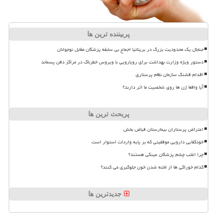
پربیننده ترین ها
جنجال یک محدودیت بزرگ در بریتانیا اجماع بی سابقه پزشکان مقابل نوجوانان
دستور ویژه وزارت بهداشت برای رویارویی با ویروس خطرناک در مراکز دفن پسماند
اقدام قشنگ سازمان نظام پرستاری
آیا واقعا ژن ها روی شخصیت ما اثر دارند؟
پربحث ترین ها
اعتراض پرستاران بیمارستان فیاض بخش
خودکفایی دارویی موفقیتی که بر پایه واردات استوار است
چرا اغلب چشم پزشکان عینکی هستند؟
کدام خوراکی ها از لخته شدن خون جلوگیری می کنند؟
جدیدترین ها