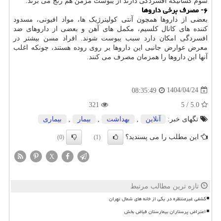
سوم کسانیکه افسردگی دارند از یبوست مزمن هم رنج می برند.
۶- مصرف برخی داروها
بعضی از داروها همچون آنتی کولینرژیک ها، مواد افیونی، مسدود
کننده های کانال کلسیم، مکمل های آهن و بعضی از داروهای ضد
افسردگی امکان دارد سبب یبوست شوند. افراد مسن بیشتر در
معرض عوارض جانبی این داروها بر روی روده هستند، چونکه اغلب
آنها این داروها را همزمان مصرف می کنند.
1404/04/24
08:35:49
321
5.0 / 5
تگهای خبر:
آنلاین
,
بهداشت
,
بیمار
,
بیماری
این مطلب را می پسندید؟
(0)
(1)
X
تازه ترین مطالب مرتبط
کشفی غیرمنتظره در یکی از خانه های شمال تهران
اعتراض پرستاران بیمارستان فیاض بخش