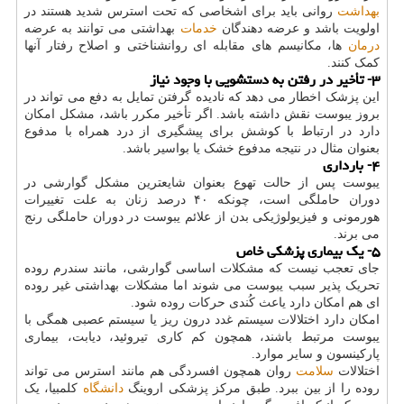
بهداشت
روانی باید برای اشخاصی که تحت استرس شدید هستند در
اولویت باشد و عرضه دهندگان
خدمات
بهداشتی می توانند به عرضه
درمان
ها، مکانیسم های مقابله ای روانشناختی و اصلاح رفتار آنها
کمک کنند.
۳- تأخیر در رفتن به دستشویی با وجود نیاز
این پزشک اخطار می دهد که نادیده گرفتن تمایل به دفع می تواند در
بروز یبوست نقش داشته باشد. اگر تأخیر مکرر باشد، مشکل امکان
دارد در ارتباط با کوشش برای پیشگیری از درد همراه با مدفوع
بعنوان مثال در نتیجه مدفوع خشک یا بواسیر باشد.
۴- بارداری
یبوست پس از حالت تهوع بعنوان شایعترین مشکل گوارشی در
دوران حاملگی است، چونکه ۴۰ درصد زنان به علت تغییرات
هورمونی و فیزیولوژیکی بدن از علائم یبوست در دوران حاملگی رنج
می برند.
۵- یک بیماری پزشکی خاص
جای تعجب نیست که مشکلات اساسی گوارشی، مانند سندرم روده
تحریک پذیر سبب یبوست می شوند اما مشکلات بهداشتی غیر روده
ای هم امکان دارد یاعث کُندی حرکات روده شود.
امکان دارد اختلالات سیستم غدد درون ریز یا سیستم عصبی همگی با
یبوست مرتبط باشند، همچون کم کاری تیروئید، دیابت، بیماری
پارکینسون و سایر موارد.
اختلالات
سلامت
روان همچون افسردگی هم مانند استرس می تواند
روده را از بین ببرد. طبق مرکز پزشکی اروینگ
دانشگاه
کلمبیا، یک