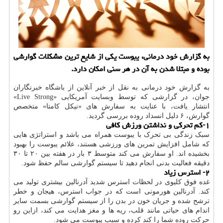
به گزارش خود درمانی، یبوست یکی از شایع ترین مشکلات گوارشی
بوده و مبتلا شدن به آن در هر سنی امکان دارد.
به گزارش خود درمانی به نقل از خبر آنلاین از باشگاه خبرنگاران
جوان، در گزارشی که توسط وبسایت آمریکایی «Live Strong»
انتشار یافت، با عنایت به سفارش های «نیکل کامتا» متخصص
گوارش، ۶ دلیل انسداد روده بررسی گردید.
۱-کم تحرکی و نداشتن ورزش کافی
سبک زندگی بی تحرک با یبوست همراه می باشد و استراتژی هایی
که شامل افزایش تمرین های ورزشی هستند، علائم یبوست را بهبود
بخشیده اند. او سفارش می کند متوسط ۳ بار در هفته بین ۲۰ تا ۳۰
دقیقه فعالیت بدنی انجام دهید تا سیستم گوارشی سالم حفظ شود.
۲- استرس زیاد
غده فوق کلیوی در لحظات استرس شدید آدرنالین بیشتری تولید می
کند. آدرنالین هورمونی است که در جواب استرس، هیجان و خطر
ترشح شده و جریان خون در بدن را از سیستم گوارشی بسمت سایر
اندام های حیاتی مانند قلب، ریه ها و مغز هدایت می کند، ازاین رو
حرکت روده شما را کند کرده و سبب یبوست می شود.