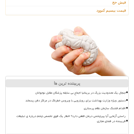
فیش حج
قیمت بیسیم کنوود
پربیننده ترین ها
جنجال یک محدودیت بزرگ در بریتانیا اجماع بی سابقه پزشکان مقابل نوجوانان
دستور ویژه وزارت بهداشت برای رویارویی با ویروس خطرناک در مراکز دفن پسماند
اقدام قشنگ سازمان نظام پرستاری
راستی آزمایی آیا پیرچشمی درمان قطعی دارد؟ اخطار یک فوق تخصص چشم درباره ی تبلیغات
فریبنده در فضای مجازی