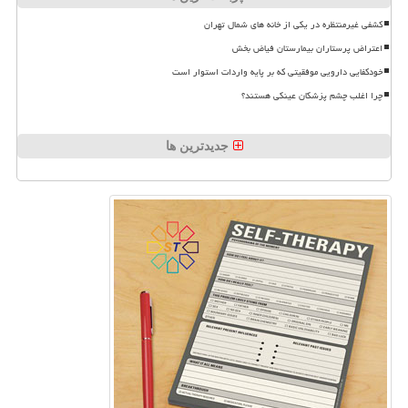
کشفی غیرمنتظره در یکی از خانه های شمال تهران
اعتراض پرستاران بیمارستان فیاض بخش
خودکفایی دارویی موفقیتی که بر پایه واردات استوار است
چرا اغلب چشم پزشکان عینکی هستند؟
جدیدترین ها