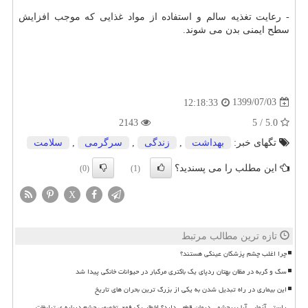
- رعایت تغذیه سالم و استفاده از مواد غذایی که موجب افزایش
سطح ایمنی بدن می شوند.
1399/07/03
12:18:33
2143
5.0 / 5
تگهای خبر:
بهداشت
,
زندگی
,
سرگرمی
,
سلامت
این مطلب را می پسندید؟
(0)
(1)
X
تازه ترین مطالب مرتبط
چرا اغلب چشم پزشکان عینکی هستند؟
سگ و گربه در مظان بهتان ردپای یک باکتری مرگبار در حیوانات خانگی پیدا شد
این بیماری در راه تبدیل شدن به یکی از بزرگ ترین بحران های تاریخ
راستی آزمایی آیا پیرچشمی درمان قطعی دارد؟ اخطار یک فوق تخصص چشم درباره ی تبلیغات