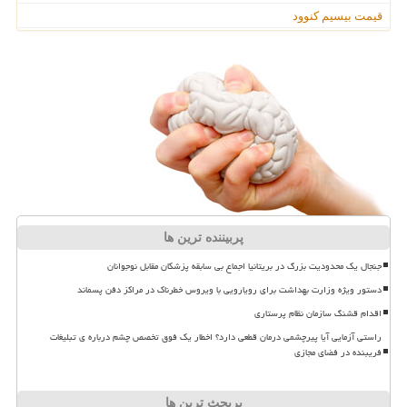
قیمت بیسیم کنوود
پربیننده ترین ها
جنجال یک محدودیت بزرگ در بریتانیا اجماع بی سابقه پزشکان مقابل نوجوانان
دستور ویژه وزارت بهداشت برای رویارویی با ویروس خطرناک در مراکز دفن پسماند
اقدام قشنگ سازمان نظام پرستاری
راستی آزمایی آیا پیرچشمی درمان قطعی دارد؟ اخطار یک فوق تخصص چشم درباره ی تبلیغات
فریبنده در فضای مجازی
پربحث ترین ها