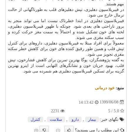
مهم هستند.
در فیبریلاسیون دهلیزی، تپش دهلیزهای قلب به طورناگهانی از حالت
نرمال خارج می شود.
فیبریلاسیون دهلیزی در ابتدا خطرناک نیست اما می تواند منجر به
بروز ناراحتی های بعدی شود. چونکه با ظهور فیبریلاسیون دهلیزی،
لخته های خون تشکیل شده و احتمالاً به سمت مغز حرکت کرده و
سبب سکته مغزی می شوند.
معمولاً برای افراد مبتلا به فیبریلاسیون دهلیزی، داروهای برای کنترل
تپش قلب و همین طور رقیق کننده های خون برای کاهش خطر سکته
مغزی تجویز می شود.
به گفته پژوهشگران، یوگا بهترین تمرین برای کاهش فشارخون، تپش
قلب، بهبود جریان خون و نشانگرهای التهابی است از اینرو بهترین
گزینه برای تسکین فیبریلاسیون دهلیزی هم شمرده می شود.
منبع:
خود درمانی
1399/06/08
14:13:42
2231
5.0 / 5
تگهای خبر:
بیمار
,
دارو
,
سلامت
,
كنترل
این مطلب را می پسندید؟
(0)
(1)