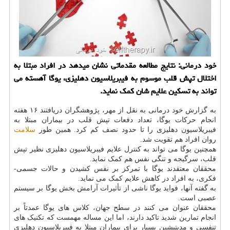
خود درمانی: نتایج مطالعه مقدماتی نشان میدهد در افراد مبتلا به
اختلال تپش قلب موسوم به فیبریلاسیون دهلیزی، یوگا آهسته می
تواند به تسكین علایم شان كمك نماید.
به گزارش خود درمانی به نقل از مهر، پژوهشگران دریافتند ۱۶ هفته
انجام حرکات یوگا، تعداد دفعات تپش قلب در بیماران مبتلا به
فیبریلاسیون دهلیزی را تا حدود نصف کم کرد. همین طور
سلامت
روان افراد هم تقویت شد.
همچنین یوگا می تواند به کنترل علایم فیبریلاسیون دهلیزی نظیر تپش
قلب، سرگیجه و تنگی نفس هم کمک نماید.
محققان معتقدند یوگا با تمرکز بر نفس کشیدن و حالات جسمی-
فکری، به افراد در کاهش علایم کمک می نماید.
به گفته آنها، فواید یوگا ناشی از تأثیرات آرامش بخش یوگا بر سیستم
عصبی است.
محققان عنوان می کنند در سطح جهان، کلاس های یوگا عمدتاً بر
انجام تمارین شدید تاکید دارند، اما این مساله مهمست که تکنیک های
تنفسی و مدیتیشین بسیار برای بیماران مبتلا به فیبریلاسیون دهلیزی