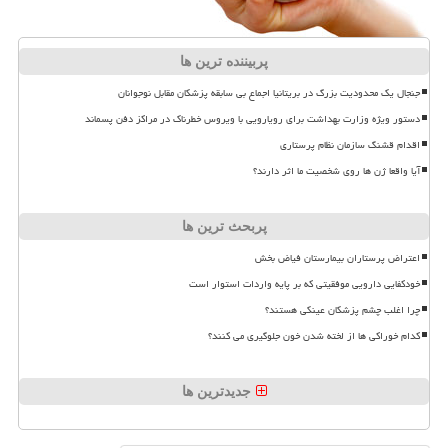
پربیننده ترین ها
جنجال یک محدودیت بزرگ در بریتانیا اجماع بی سابقه پزشکان مقابل نوجوانان
دستور ویژه وزارت بهداشت برای رویارویی با ویروس خطرناک در مراکز دفن پسماند
اقدام قشنگ سازمان نظام پرستاری
آیا واقعا ژن ها روی شخصیت ما اثر دارند؟
پربحث ترین ها
اعتراض پرستاران بیمارستان فیاض بخش
خودکفایی دارویی موفقیتی که بر پایه واردات استوار است
چرا اغلب چشم پزشکان عینکی هستند؟
کدام خوراکی ها از لخته شدن خون جلوگیری می کنند؟
جدیدترین ها