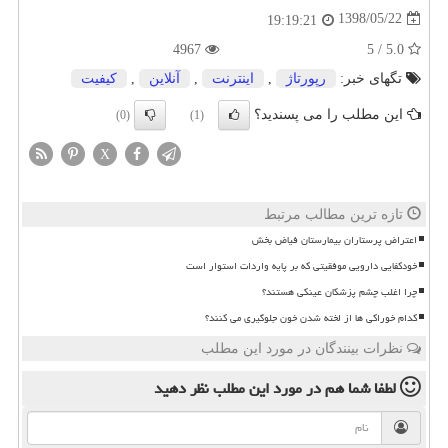
1398/05/22
19:19:21
4967
5.0 / 5
تگهای خبر:
رپورتاژ
,
اینترنت
,
آنلاین
,
كیفیت
این مطلب را می پسندید؟
(0)
(1)
X
تازه ترین مطالب مرتبط
اعتراض پرستاران بیمارستان فیاض بخش
خودکفایی دارویی موفقیتی که بر پایه واردات استوار است
چرا اغلب چشم پزشکان عینکی هستند؟
کدام خوراکی ها از لخته شدن خون جلوگیری می کنند؟
نظرات بینندگان در مورد این مطلب
لطفا شما هم
در مورد این مطلب
نظر دهید