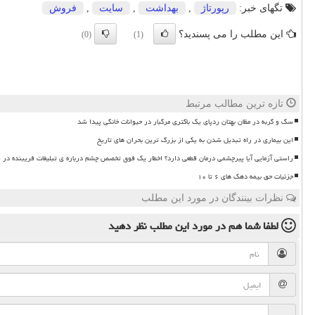
تگهای خبر:
رپورتاژ
,
بهداشت
,
سایت
,
فروش
این مطلب را می پسندید؟
(0)
(1)
تازه ترین مطالب مرتبط
سگ و گربه در مظان بهتان ردپای یک باکتری مرگبار در حیوانات خانگی پیدا شد
این بیماری در راه تبدیل شدن به یکی از بزرگ ترین بحران های تاریخ
راستی آزمایی آیا پیرچشمی درمان قطعی دارد؟ اخطار یک فوق تخصص چشم درباره ی تبلیغات فریبنده در 
جزئیات حق بیمه دهک های ۶ تا ۱۰
نظرات بینندگان در مورد این مطلب
لطفا شما هم
در مورد این مطلب
نظر دهید