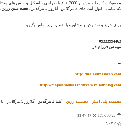
محصولات کارخانه بیش از 2000 نوع با طراحی ، اشکال و جنس های مختلف است.
که شامل : انواع آبنما های فایبرگلاس، آباژور فایبرگلاس،
هفت سین رزین
،
برای خرید و سفارش و مشاوره با شماره زیر تماس بگیرید.
09333994463
مهندس فرزام فر
سایت:
http://mojasamesazan.com
http://mojasamehsazanfarzam.mihanblog.com
مجسمه پلی استر
,
مجسمه رزین
,
آبنما فایبرگلاس
,
آباژور فایبرگلاس
,
تا
1397/09/27
00:47:42
5.0 / 5