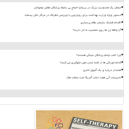
جنجال یک محدودیت بزرگ در بریتانیا اجماع بی سابقه پزشکان مقابل نوجوانان
دستور ویژه وزارت بهداشت برای رویارویی با ویروس خطرناک در مراکز دفن پسماند
اقدام قشنگ سازمان نظام پرستاری
آیا واقعا ژن ها روی شخصیت ما اثر دارند؟
چرا اغلب چشم پزشکان عینکی هستند؟
کدام خوراکی ها از لخته شدن خون جلوگیری می کنند؟
هشدار درباره ی یک آمپول لاغری
تاسیسات آبی هفت ایالت آمریکا تحت حملات هک