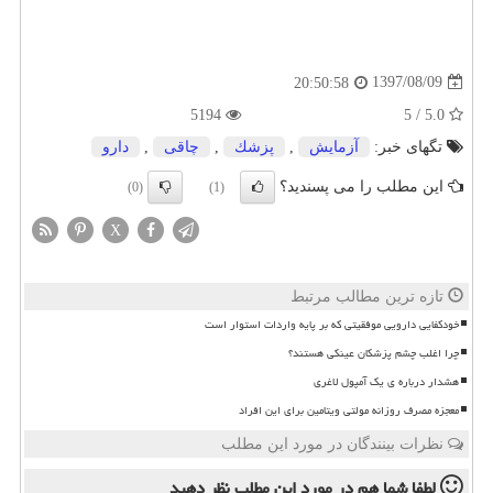
1397/08/09
20:50:58
5194
5.0 / 5
تگهای خبر:
آزمایش
,
پزشك
,
چاقی
,
دارو
این مطلب را می پسندید؟
(0)
(1)
X
تازه ترین مطالب مرتبط
خودکفایی دارویی موفقیتی که بر پایه واردات استوار است
چرا اغلب چشم پزشکان عینکی هستند؟
هشدار درباره ی یک آمپول لاغری
معجزه مصرف روزانه مولتی ویتامین برای این افراد
نظرات بینندگان در مورد این مطلب
لطفا شما هم
در مورد این مطلب
نظر دهید