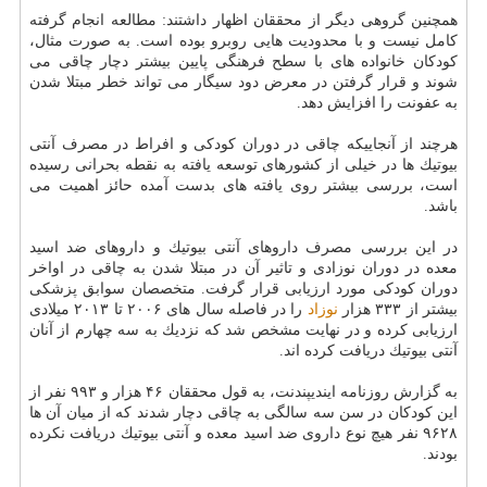
همچنین گروهی دیگر از محققان اظهار داشتند: مطالعه انجام گرفته
كامل نیست و با محدودیت هایی روبرو بوده است. به صورت مثال،
كودكان خانواده های با سطح فرهنگی پایین بیشتر دچار چاقی می
شوند و قرار گرفتن در معرض دود سیگار می تواند خطر مبتلا شدن
به عفونت را افزایش دهد.
هرچند از آنجاییكه چاقی در دوران كودكی و افراط در مصرف آنتی
بیوتیك ها در خیلی از كشورهای توسعه یافته به نقطه بحرانی رسیده
است، بررسی بیشتر روی یافته های بدست آمده حائز اهمیت می
باشد.
در این بررسی مصرف داروهای آنتی بیوتیك و داروهای ضد اسید
معده در دوران نوزادی و تاثیر آن در مبتلا شدن به چاقی در اواخر
دوران كودكی مورد ارزیابی قرار گرفت. متخصصان سوابق پزشكی
بیشتر از ۳۳۳ هزار
نوزاد
را در فاصله سال های ۲۰۰۶ تا ۲۰۱۳ میلادی
ارزیابی كرده و در نهایت مشخص شد كه نزدیك به سه چهارم از آنان
آنتی بیوتیك دریافت كرده اند.
به گزارش روزنامه ایندیپندنت، به قول محققان ۴۶ هزار و ۹۹۳ نفر از
این كودكان در سن سه سالگی به چاقی دچار شدند كه از میان آن ها
۹۶۲۸ نفر هیچ نوع داروی ضد اسید معده و آنتی بیوتیك دریافت نكرده
بودند.