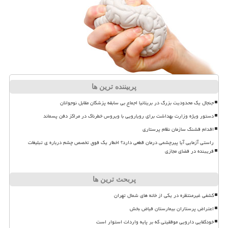
پربیننده ترین ها
جنجال یک محدودیت بزرگ در بریتانیا اجماع بی سابقه پزشکان مقابل نوجوانان
دستور ویژه وزارت بهداشت برای رویارویی با ویروس خطرناک در مراکز دفن پسماند
اقدام قشنگ سازمان نظام پرستاری
راستی آزمایی آیا پیرچشمی درمان قطعی دارد؟ اخطار یک فوق تخصص چشم درباره ی تبلیغات
فریبنده در فضای مجازی
پربحث ترین ها
کشفی غیرمنتظره در یکی از خانه های شمال تهران
اعتراض پرستاران بیمارستان فیاض بخش
خودکفایی دارویی موفقیتی که بر پایه واردات استوار است