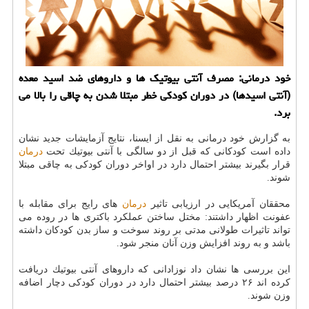
خود درمانی: مصرف آنتی بیوتیك ها و داروهای ضد اسید معده
(آنتی اسیدها) در دوران كودكی خطر مبتلا شدن به چاقی را بالا می
برد.
به گزارش خود درمانی به نقل از ایسنا، نتایج آزمایشات جدید نشان
داده است كودكانی كه قبل از دو سالگی با آنتی بیوتیك تحت
درمان
قرار بگیرند بیشتر احتمال دارد در اواخر دوران كودكی به چاقی مبتلا
شوند.
محققان آمریكایی در ارزیابی تاثیر
درمان
های رایج برای مقابله با
عفونت اظهار داشتند: مختل ساختن عملكرد باكتری ها در روده می
تواند تاثیرات طولانی مدتی بر روند سوخت و ساز بدن كودكان داشته
باشد و به روند افزایش وزن آنان منجر شود.
این بررسی ها نشان داد نوزادانی كه داروهای آنتی بیوتیك دریافت
كرده اند ۲۶ درصد بیشتر احتمال دارد در دوران كودكی دچار اضافه
وزن شوند.