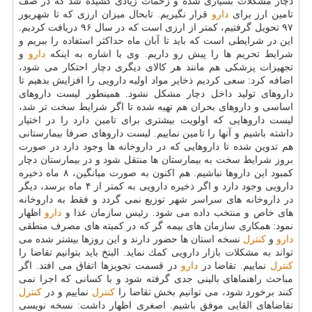
دچار مشكلات بسیاری شده و زحمات زیادی كشیده شد كه در صف
تامین ارز برای
دارو
قرار نگیریم. تابحال میزان ارزی كه تا شهریور
۹۷ تحویل گرفتیم، كمتر از ارزی است كه در سال ۹۶ دریافت كردیم.
این در شرایطی است كه باید تا آبان ماه حداكثر استفاده را ببریم و
شرایط تحریم ها را پیش رو داریم. وی با اشاره به اینكه
دارو
و
تجهیزات پزشكی هم مانند هر كالای دیگری دچار احتكار می شود،
اضافه كرد: سعی كردیم ذخایر مواد اولیه دارویی را افزایش بدهیم تا
داروهای تولید داخل دچار مشكل نشود. همینطور لیست داروهای
اساسی و داروهای بحران هم تهیه شده تا اگر شرایط سخت تر شد،
لیست داروهایی كه اولویت بیشتری برای تامین دارد را در اختیار
داشته باشیم و آنها را تامین نماییم. لیست داروهای صرفا بیمارستانی
هم تدوین شده تا داروهایی كه در داروخانه ها وجود دارد در صورت
بروز شرایط سخت به بیمارستان ها منتقل شود و در بیمارستان دچار
كمبود این داروها نباشیم. هم اكنون به صورت میانگین، ۸ ماه ذخیره
دارویی وجود دارد و اگر ذخیره دارویی به كمتر از ۴ ماه برسد، دیگر
در داروخانه های سراسر شهر توزیع نمی گردد و فقط به داروخانه
های خاص و منتخب داده می شود. رئیس سازمان غذا و
دارو
اظهار
نمود: همكاری سازمان های بیمه گر كه در كمیته های مصرف منطقی
دارو
و
كنترل
نسخه استان ها حضور دارند و این روزها بیشتر شده می
تواند به مشكلات بازار دارویی كمك نماید. البتخ باید بتوانیم تقاضا را
كنترل
نماییم. تقاضا در
دارو
در قسمت تجویزها اتفاق می افتد. اگر
مباحث راهنماهای بالینی جدی گرفته شود و با كسانی كه اجرا نمی
كنند برخورد شود، می توانیم بخش تقاضا را
كنترل
نماییم و در
كنترل
تقاضاهای القایی موفق باشیم. اصغری اظهار داشت: نسخه نویسی