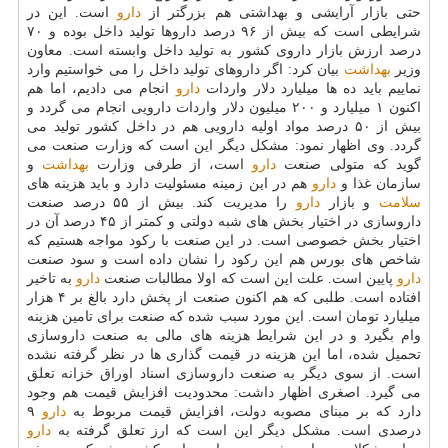
حتی بازار آرایشی و بهداشتی هم بزرگتر از
دارو
است. این در
شرایطی است كه بیش از ۹۶ درصد داروها تولید داخل بوده و ۷۰
درصد ارزش بازار داروی كشور به تولید داخل وابسته است. معاون
وزیر
بهداشت
بیان كرد: اگر داروهای تولید داخل را می خواستیم وارد
نماییم باید ده ها میلیارد دلار واردات
دارو
انجام می دادیم، اما هم
اكنون ۱ میلیارد و ۲۰۰ میلیون دلار واردات دارویی انجام می گردد و
بیش از ۵۰ درصد مواد اولیه دارویی هم در داخل كشور تولید می
گردد. وی اظهار نمود: مشكل دیگر این است كه وزارت صنعت می
گوید كه متولی صنعت
دارو
است، از طرفی وزارت
بهداشت
و
سازمان غذا و
دارو
هم در این زمینه مسئولیت دارد و باید هزینه های
سلامت
و بازار
دارو
را مدیریت كند. بیش از ۵۵ درصد صنعت
داروسازی در اختیار بخش های شبه دولتی و كمتر از ۴۵ درصد آن در
اختیار بخش خصوصی است. در این صنعت با ركود مواجه هستیم كه
شاخص های بورس هم این ركود را نشان داده است و سود صنعت
دارو
پایین است. علت این است كه اولا مطالبات صنعت
دارو
به تاخیر
افتاده است. طلبی كه هم اكنون صنعت از پخش دارد بالغ بر ۴ هزار
میلیارد تومان است. این مورد سبب شده كه صنعت برای تامین هزینه
وام بگیرد و در این شرایط هزینه های مالی به صنعت داروسازی
تحمیل شده، اما این هزینه در قیمت گذاری ها در نظر گرفته نشده
است. از سوی دیگر به صنعت داروسازی اسناد اوراق خزانه تعلق
می گیرد. اصغری اظهار داشت: محدودیت افزایش قیمت هم وجود
دارد كه بر مبنای مصوبه دولت، افزایش قیمت مربوط به
دارو
۹
درصدی است. مشكل دیگر این است كه ارز تعلق گرفته به
دارو