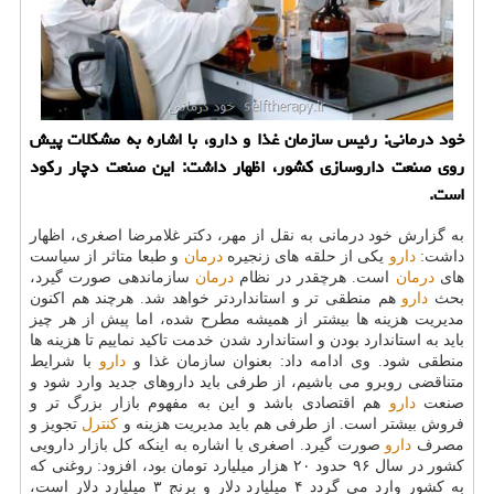
خود درمانی: رئیس سازمان غذا و دارو، با اشاره به مشكلات پیش
روی صنعت داروسازی كشور، اظهار داشت: این صنعت دچار ركود
است.
به گزارش خود درمانی به نقل از مهر، دكتر غلامرضا اصغری، اظهار
داشت:
دارو
یكی از حلقه های زنجیره
درمان
و طبعا متاثر از سیاست
های
درمان
است. هرچقدر در نظام
درمان
سازماندهی صورت گیرد،
بحث
دارو
هم منطقی تر و استانداردتر خواهد شد. هرچند هم اكنون
مدیریت هزینه ها بیشتر از همیشه مطرح شده، اما پیش از هر چیز
باید به استاندارد بودن و استاندارد شدن خدمت تاكید نماییم تا هزینه ها
منطقی شود. وی ادامه داد: بعنوان سازمان غذا و
دارو
با شرایط
متناقضی روبرو می باشیم، از طرفی باید داروهای جدید وارد شود و
صنعت
دارو
هم اقتصادی باشد و این به مفهوم بازار بزرگ تر و
فروش بیشتر است. از طرفی هم باید مدیریت هزینه و
كنترل
تجویز و
مصرف
دارو
صورت گیرد. اصغری با اشاره به اینكه كل بازار دارویی
كشور در سال ۹۶ حدود ۲۰ هزار میلیارد تومان بود، افزود: روغنی كه
به كشور وارد می گردد ۴ میلیارد دلار و برنج ۳ میلیارد دلار است،