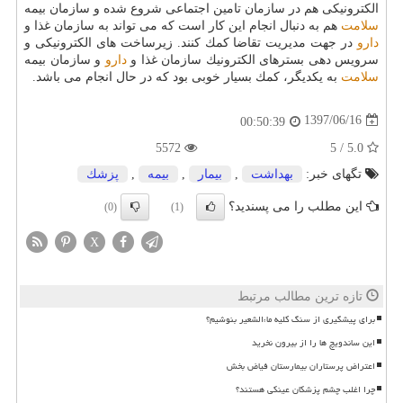
الكترونیكی هم در سازمان تامین اجتماعی شروع شده و سازمان بیمه
سلامت
هم به دنبال انجام این كار است كه می تواند به سازمان غذا و
دارو
در جهت مدیریت تقاضا كمك كنند. زیرساخت های الكترونیكی و
سرویس دهی بسترهای الكترونیك سازمان غذا و
دارو
و سازمان بیمه
سلامت
به یكدیگر، كمك بسیار خوبی بود كه در حال انجام می باشد.
1397/06/16
00:50:39
5572
5.0 / 5
تگهای خبر:
بهداشت
,
بیمار
,
بیمه
,
پزشك
این مطلب را می پسندید؟
(0)
(1)
X
تازه ترین مطالب مرتبط
برای پیشگیری از سنگ کلیه ماءالشعیر بنوشیم؟
این ساندویچ ها را از بیرون نخرید
اعتراض پرستاران بیمارستان فیاض بخش
چرا اغلب چشم پزشکان عینکی هستند؟