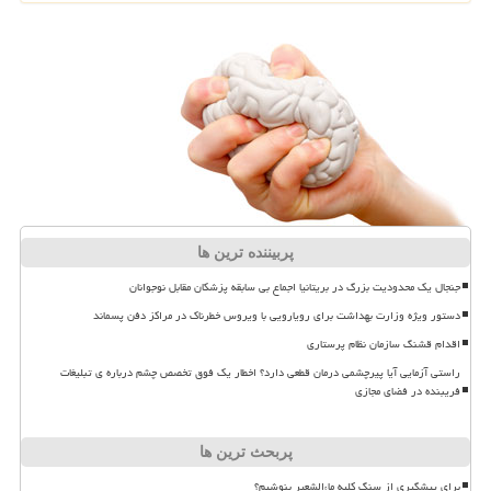
پربیننده ترین ها
جنجال یک محدودیت بزرگ در بریتانیا اجماع بی سابقه پزشکان مقابل نوجوانان
دستور ویژه وزارت بهداشت برای رویارویی با ویروس خطرناک در مراکز دفن پسماند
اقدام قشنگ سازمان نظام پرستاری
راستی آزمایی آیا پیرچشمی درمان قطعی دارد؟ اخطار یک فوق تخصص چشم درباره ی تبلیغات
فریبنده در فضای مجازی
پربحث ترین ها
برای پیشگیری از سنگ کلیه ماءالشعیر بنوشیم؟