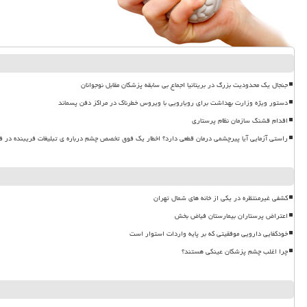
جنجال یک محدودیت بزرگ در بریتانیا اجماع بی سابقه پزشکان مقابل نوجوانان
دستور ویژه وزارت بهداشت برای رویارویی با ویروس خطرناک در مراکز دفن پسماند
اقدام قشنگ سازمان نظام پرستاری
راستی آزمایی آیا پیرچشمی درمان قطعی دارد؟ اخطار یک فوق تخصص چشم درباره ی تبلیغات فریبنده در ف
کشفی غیرمنتظره در یکی از خانه های شمال تهران
اعتراض پرستاران بیمارستان فیاض بخش
خودکفایی دارویی موفقیتی که بر پایه واردات استوار است
چرا اغلب چشم پزشکان عینکی هستند؟