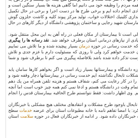
ه مردم را وظیفه خود می دانیم اما گاهی هزینه ها بسیار سنگین است و
ادی انجام داده ایم و برخی طرح ها در دست اجرا و برخی در حال تكمیل
زی كلینیك اختلالات خواب، تولید مركز پیوند كلیه و كاشت حلزون گوش
یمارستان شهید رجایی و ساختمان پژوهشی دانشگاه از دیگر كارهای در حال
 سابق دانشكده غزالی است تا بیمارستان از مكان فعلی در راه آهن به این محل منتقل شود.
نقد رسانه ها را پیگیری
م كه خدمت رسانی در حوزه
درمان
بسیار پیچیده شده و ما تلاش می نماییم
ران خدمت خواهم كرد ولی تا روزی كه مسئولیت دارم با عزم جدی و تلاش
رست تذكر داده شده باشد بلافاصله پیگیری می كنم تا برطرف شود و شما
 دانشگاه و بیمارستانها بسیار زیاد است و اگر بخواهم كارها سامان یابد
كلات تابحال نگذاشته ایم خدمت رسانی در بیمارستانها دچار وقفه شود و
را در كار رعایت می كنم، شفاف هستم و هزینه تلفن همراه من یك دهم
 تمام وقت در دانشگاه هستم و ادعا نمی كنم همه چیز خوب است اما آنچه
كنم. وی اظهار داشت: فقط نتوانستم طرح الحاقیه بیمارستان قدس را انجام
تابحال باوجود طرح مشكلات و انتقادهای مختلف هیچ مشكلی با خبرنگاران
 كرد: با امضا تفاهم نامه با خانه مطبوعات استان برای عرضه
خدمات
سطح
خبرنگاران داده شود. ر ادامه از خبرنگاران فعال در حوزه
سلامت
استان