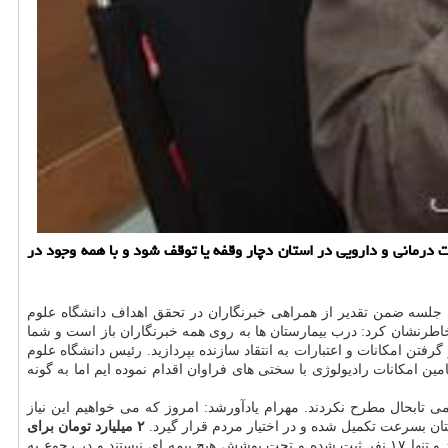
درمانی و دارویی در استان دچار وقفه یا توقف شود و با همه وجود در
 جلسه ضمن تقدیر از همراهی خبرنگاران در تحقق اهداف دانشگاه علوم
خاطرنشان كرد: درب بیمارستان ها به روی همه خبرنگاران باز است و شما
گرفتن امكانات و اعتبارات به انتقاد سازنده بپردازید. رئیس دانشگاه علوم
ین امكانات رادیولوژی با سختی های فراوان اقدام نموده ایم اما به گونه
ی تابحال مطرح نكردند. مهرام یادآورشد: امروز كه می خواهیم این نیاز
ستان بسرعت تكمیل شده و در اختیار مردم قرار گیرد.
۲ میلیارد تومان برای
ایشان در ادامه اظهار داشت: در استان بیش از ۱۷ هزار تبعه خارجی داریم كه خیلی از آنها به صورت غیرمجاز حضور دارند و تنها ۱۷ نفر ثبت شده و تحت پوشش هیچ بیمه ای نیستند و در رجوع به