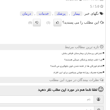
5.0 / 5
تگهای خبر:
بیمار
,
پزشك
,
خدمات
,
درمان
این مطلب را می پسندید؟
(0)
(1)
تازه ترین مطالب مرتبط
اعتراض پرستاران بیمارستان فیاض بخش
چرا اغلب چشم پزشکان عینکی هستند؟
کدام خوراکی ها از لخته شدن خون جلوگیری می کنند؟
معجزه مصرف روزانه مولتی ویتامین برای این افراد
نظرات بینندگان در مورد این مطلب
لطفا شما هم
در مورد این مطلب
نظر دهید