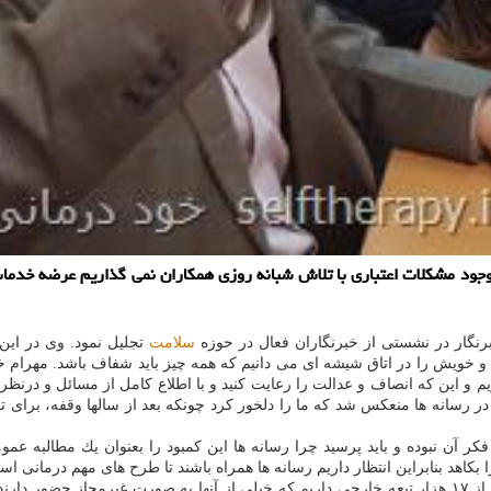
جود مشكلات اعتباری با تلاش شبانه روزی همكاران نمی گذاریم عرضه خدمات 
رنگار در نشستی از خبرنگاران فعال در حوزه
سلامت
تجلیل نمود. وی در این
م و خویش را در اتاق شیشه ای می دانیم كه همه چیز باید شفاف باشد. مهرام 
یم و این كه انصاف و عدالت را رعایت كنید و با اطلاع كامل از مسائل و درنظر 
 رسانه ها منعكس شد كه ما را دلخور كرد چونكه بعد از سالها وقفه، برای تام
آن نبوده و باید پرسید چرا رسانه ها این كمبود را بعنوان یك مطالبه عموم
بكاهد بنابراین انتظار داریم رسانه ها همراه باشند تا طرح های مهم درمانی ا