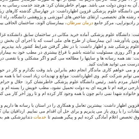
گین آن به دوش دولت می باشد. مهرام خاطرنشان كرد: هرچند خدمت رسانی به هم
 رئیس دانشگاه علوم پزشكی قزوین اظهارداشت: در چهارسال گذشته كارهای زی
ه رشته های تخصصی، ارتقای شاخص های آموزشی و پژوهشی دانشگاه، راه اندا
 رادیوتراپی، مركز جامع
درمان
سرطان
، بیمارستان الوند، ساختمان الحاقی ب
ان اعصاب و روان ۲۲ بهمن قزوین اظهار داشت: دانشگاه علوم پزشكی آماده خرید مكانی در ساختمان
ه علوم پزشكی شد و اظهار داشت: با در نظر گرفتن شرایط كشور باید بپذیری
ستم و اگر روزی مسئولیت نداشته باشم با فراغ بیشتری در مطب خود به بیما
شت: نقد همه رسانه ها و سایتها را مطالعه می كنم و اگر مشكلی و یا نقصی د
درست می توانید هدایت كنید.
 می خواهم كاری ماندگار انجام دهم بنابراین باید وقت بگذارم و كار در حوزه
می توانم شركت كنم. وی اظهارداشت: موانع و تهدیدات زیاد است اما با همه مش
ختیار مردم باشد. رئیس دانشگاه علوم پزشكی خاطرنشان كرد: حلال و حرام 
ر خارجی نرفته ام تا هزینه ای به دولت تحمیل نشود، مطب خویش را بسته ام و
 خانواده شهدا نمی دانم چون با همه وجود كار كرده ام و تا روز آخر كار می 
ین اظهار داشت: بیشترین تعامل و همكاری را در استان با رسانه ها داریم و 
نتقادات را با روی باز می پذیریم و برای حل آن اقدام می نماییم. ارداقیان بیان
ق تخصص اعلام آمادگی كرده ایم و پیگیر هستیم تا
خدمات
دندانپزشكی هم به 