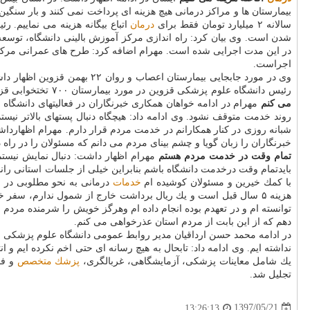
بیمارستان ها و مراكز درمانی هیچ هزینه ای پرداخت نمی كنند و بار سن
سالانه ۲ میلیارد تومان فقط برای
درمان
اتباع بیگانه هزینه می نماییم.
شدن است. وی بیان كرد: راه اندازی مركز آموزش بالینی دانشگاه، توسع
در این مدت اجرایی شده است. مهرام اضافه كرد: طرح های عمرانی مركز
اجراست.
وی در مورد جابجایی بیمارست
رئیس دانشگاه علوم پزشكی قزوین در مورد بیمارستان ۷۰۰ تختخوابی قزوین یادآورشد: این بیمارستان از طرح های ملی است كه با اجرای آن بخش زیادی از نیازهای درمانی استان برطرف خواهد شد.
می كنم
مهرام در ادامه خواهان همكاری خبرنگاران در فعالیتهای دانشگا
روند خدمت متوقف نشود. وی ادامه داد: هیچگاه دنبال پستهای بالاتر نی
شبانه روزی در كنار همكارانم در خدمت مردم قرار دارم. مهرام اظهاردا
خبرنگاران را زبان گویا و چشم بینای مردم می دانم كه مسئولان را در راه 
تمام وقت در خدمت مردم هستم
مهرام اظهار داشت: دنبال نمایش نیستم و
بایدتمام وقت درخدمت دانشگاه باشم بنابراین خیلی از جلسات استانی ران
با كمك خیرین و مسئولان كوشیده ام
خدمات
درمانی به نحو مطلوبی در ا
هزینه ۵ سال قبل است و یك ریال برداشت خارج از شمول ندارم، سف
توانسته ام و در تعهدم بوده انجام داده ام وهرگز خویش را شرمنده مردم و
دهم كه از این بابت از مردم استان عذرخواهی می كنم.
در ادامه محمد حسن ارداقیان مدیر روابط عمومی دانشگاه علوم پزشكی قزو
نداشته ایم. وی ادامه داد: تابحال به هیچ رسانه ای حتی اخم نكرده ایم و ا
یك شامل معاینات پزشكی، آزمایشگاهی، غربالگری،
پزشك
متخصص
و فو
تجلیل شد.
1397/05/21
13:26:13