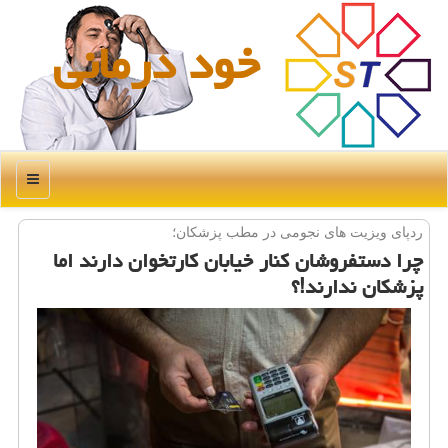
خود درمانی
منو
ردپای ویزیت های نجومی در مطب پزشكان؛
چرا دستفروشان كنار خیابان كارتخوان دارند اما
پزشكان ندارند!؟