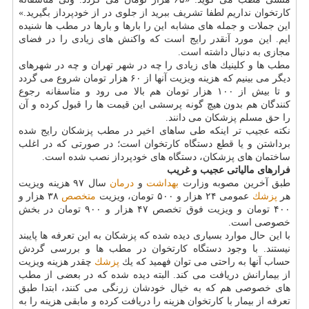
كارتخوان نداریم لطفا تشریف ببرید از جلوی در از خودپرداز بگیرید.»
این جملات و جمله های مشابه این را بارها و بارها در مطب ها شنیده
ایم. این مورد آنقدر رایج است كه واكنش های زیادی را در فضای
مجازی به دنبال داشته است.
مطب ها و كلینیك های زیادی را چه در شهر تهران و چه در شهرهای
دیگر می بینیم كه هزینه ویزیت آنها از ۶۰ هزار تومان شروع می گردد
و تا بیش از ۱۰۰ هزار تومان هم بالا می رود و متاسفانه رجوع
كنندگان هم بدون هیچ گونه پرسشی این قیمت ها را قبول كرده و آن
را حق مسلم پزشكان می دانند.
نكته عجیب تر اینكه طی ساهای اخیر در مطب پزشكان رایج شده
برداشتن و یا قطع دستگاه كارتخوان است؛ در صورتی كه در اغلب
ساختمان های پزشكان، دستگاه های خودپرداز نصب شده است.
فرارهای مالیاتی عجیب و غریب
طبق آخرین مصوبه وزارت
بهداشت
و
درمان
سال ۹۷ هزینه ویزیت
هر
پزشك
عمومی ۲۴ هزار و ۵۰۰ تومان، ویزیت
متخصص
۳۸ هزار و
۴۰۰ تومان و ویزیت فوق تخصص ۴۷ هزار و ۹۰۰ تومان در بخش
خصوصی است.
با این حال موارد بسیاری دیده شده كه پزشكان به این تعرفه ها پایبند
نیستند. با وجود دستگاه كارتخوان در مطب ها و بررسی گردش
حساب آنها به راحتی می توان فهمید كه یك
پزشك
چقدر هزینه ویزیت
از بیمارانش دریافت می كند. البته دیده شده كه در بعضی از مطب
های خصوصی هم كه به خیال خودشان زرنگی می كنند، ابتدا طبق
تعرفه از بیمار با كارتخوان هزینه را دریافت كرده و مابقی هزینه را به