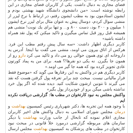
فضای مجازی به دنبال داشت. یكی از كاربران فضای مجازی در این
رابطه نوشته است: «من دانشجوی دانشگاه شهید بهشتی بودم و
ایشون استادمون بود به مطب ایشون رفتم، در ارتباط با نرخ لیزر از
منشی سوال كردم، دوسال پیش به عنوان مثال برای لیزر نرخ ایشون
۱ میلیون و ۲۰۰ بود، دست ۸۰۰ و... و تنها برای یك نوبت! منشی هم
همیشه قبل روز قبل تماس میگیرن و تاكید میكنن كه پول نقد همراه
داشته باشید»
كاربر دیگری اظهار داشت: «سه سال پیش رفتم مطب این فرد.
هركس از اتاق بیرون می اومد، منشی می گفت بیا اینجا. آدرس یه
داروخانه ای توی همون حوالی رو می داد و تاكید می كرد
دارو
رو از
همون جا بگیرن. نه یكی دو نفرها!؟ همه. برای من یه پماد كورتون
عادی تجویز كرده بود كه همه جا گیر می اومد.»
كاربر دیگری هم در واكنش به این رفتارها می گوید كه «موضوع فقط
فرار مالیاتی نیست. مبحث چند برابر تعرفه پول گرفتن هست كه نقد
می گیرند تا نتونین ازشون شكایت كنید. دیده شده كه اگر پول خرد
نداشته باشی میگن برو از خودپرداز پول بگیر»
واكنش مجلس به نبود كارتخوان در مطب ها: گزارشی دریافت نكرده
ایم
با وجود همه این تجربه ها، دكتر شهریاری رئیس كمیسیون
بهداشت
و
درمان
مجلس شورای اسلامی به دنبال واكنش های اخیر كاربران
مجازی اعلام نموده كه تابحال از جانب وزارت
بهداشت
یا دیگر
سازمان های مربوطه گزارشی درمورد خلأ قانونی در مبحث نبود
كارتخوان در مطب های پزشكان به كمیسیون
بهداشت
مجلس ارسال