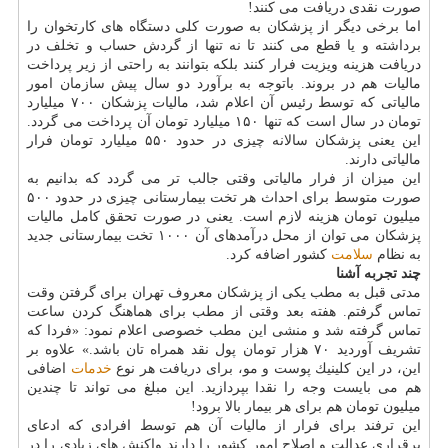
صورت نقدی دریافت می كنند!
اما برخی دیگر از پزشكان به صورت كلی دستگاه های كارتخوان را
برداشته و یا قطع می كنند تا نه تنها از گردش حساب و تخلف در
دریافت هزینه ویزیت فرار كنند بلكه بتوانند به راحتی از زیر پرداخت
مالیات هم در بروند. باتوجه به برآورد دو سال پیش سازمان امور
مالیاتی كه توسط رئیس آن اعلام شد، مالیات پزشكان ۷۰۰ میلیارد
تومان در سال است كه تنها ۱۵۰ میلیارد تومان آن پرداخت می گردد.
این یعنی پزشكان سالانه چیزی در حدود ۵۵۰ میلیارد تومان فرار
مالیاتی دارند.
این میزان از فرار مالیاتی وقتی جالب تر می گردد كه بدانیم به
صورت متوسط برای احداث هر تخت بیمارستانی چیزی در حدود ۵۰۰
میلیون تومان هزینه لازم است. یعنی در صورت تحقق كامل مالیات
پزشكان می توان از محل درآمدهای آن ۱۰۰۰ تخت بیمارستانی جدید
به نظام
سلامت
كشور اضافه كرد.
چند تجربه آشنا
مدتی قبل به مطب یكی از پزشكان معروف تهران برای گرفتن وقت
تماس گرفتم. هفته بعد وقتی از مطب برای هماهنگ كردن ساعت
تماس گرفته شد و منشی این مطب خصوصی اعلام نمود: «فردا كه
تشریف آوردید ۷۰ هزار تومان پول نقد همراه تان باشد.» علاوه بر
این، در این كلینیك پوست و مو، برای دریافت هر نوع
خدمات
اضافی
هم می بایست وجه را نقدا بپردازید. این مبلغ می تواند تا چندین
میلیون تومان هم برای هر بیمار بالا برود!
این ترفند برای فرار از مالیات آن هم توسط افرادی كه ادعای
برقراری عدالت و اصلاح امور كشور را دارند واكنش های زیادی را در