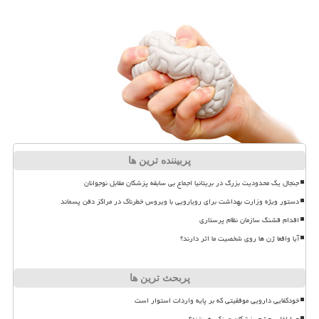
پربیننده ترین ها
جنجال یک محدودیت بزرگ در بریتانیا اجماع بی سابقه پزشکان مقابل نوجوانان
دستور ویژه وزارت بهداشت برای رویارویی با ویروس خطرناک در مراکز دفن پسماند
اقدام قشنگ سازمان نظام پرستاری
آیا واقعا ژن ها روی شخصیت ما اثر دارند؟
پربحث ترین ها
خودکفایی دارویی موفقیتی که بر پایه واردات استوار است
چرا اغلب چشم پزشکان عینکی هستند؟