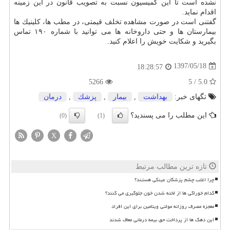
نشده است تا این كمیسیون نسبت به تصویب قانون در این زمینه
اقدام نماید.
گفتنی است در صورت مشاهده تخلف قیمتی، در مطب ها، كلینیك ها
بیمارستان ها و حتی داروخانه ها می توانید با شماره ۱۹۰ تماس
بگیرید و شكایت خویش را اعلام كنید.
1397/05/18
18:28:57
5266
5.0 / 5
تگهای خبر:
بهداشت
,
بیمار
,
پزشك
,
درمان
این مطلب را می پسندید؟
(0)
(1)
X
تازه ترین مطالب مرتبط
چرا اغلب چشم پزشکان عینکی هستند؟
کدام خوراکی ها از لخته شدن خون جلوگیری می کنند؟
معجزه مصرف روزانه مولتی ویتامین برای این افراد
این دهک ها از پرداخت حق بیمه درمانی معاف شدند