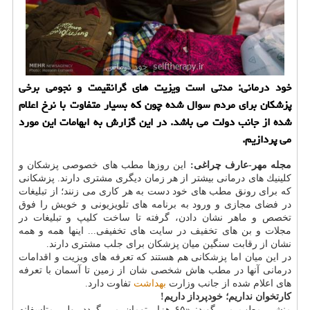
خود درمانی: مدتی است ویزیت های گرانقیمت و نجومی برخی
پزشكان برای مردم سوال شده چون كه بسیار متفاوت با نرخ اعلام
شده از جانب دولت می باشد. در این گزارش به ابهامات این مورد
می پردازیم.
مجله مهر-عارف چراغی:
این روزها مطب های خصوصی پزشكان و
كلینیك های درمانی بیشتر از هر زمان دیگری مشتری دارند. پزشكانی
كه برای رونق مطب های خود دست به هر كاری می زنند؛ از تبلیغات
در فضای مجازی و ورود به برنامه های تلویزیونی و خویش را فوق
تخصص و ماهر نشان دادن، گرفته تا ساخت كلیپ و تبلیغات در
مجلات و بن های تخفیف در سایت های تخفیفی... اینها همه و همه
نشان از رقابت سنگین میان پزشكان برای جلب مشتری دارند.
در این میان اما پزشكانی هم هستند كه تعرفه های ویزیت و اقدامات
درمانی آنها در مطب هاش شخصی شان از زمین تا آسمان با تعرفه
های اعلام شده از جانب وزارت
بهداشت
تفاوت دارد.
كارتخوان نداریم؛ خودپرداز داریم!
منشی مطب می گوید: «۶۵ هزار تومان می گردد. ولی متاسفانه