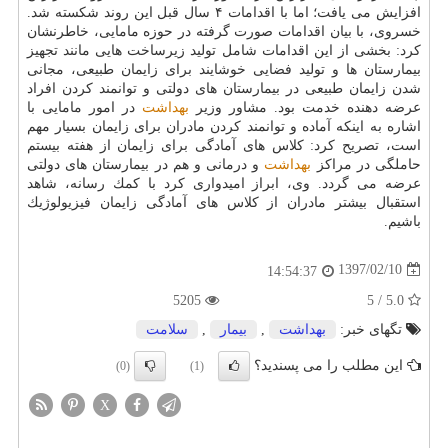
افزایش می یافت؛ اما با اقدامات ۴ سال قبل این روند شكسته شد.
خسروی، با بیان اقدامات صورت گرفته در حوزه مامایی، خاطرنشان
كرد: بخشی از این اقدامات شامل تولید زیرساخت هایی مانند تجهیز
بیمارستان ها و تولید فضایی خوشایند برای زایمان طبیعی، مجانی
شدن زایمان طبیعی در بیمارستان های دولتی و توانمند كردن افراد
عرضه دهنده خدمت بود. مشاور وزیر
بهداشت
در امور مامایی با
اشاره به اینكه آماده و توانمند كردن مادران برای زایمان بسیار مهم
است، تصریح كرد: كلاس های آمادگی برای زایمان از هفته بیستم
حاملگی در مراكز
بهداشت
و درمانی و هم در بیمارستان های دولتی
عرضه می گردد. وی، ابراز امیدواری كرد با كمك رسانه، شاهد
استقبال بیشتر مادران از كلاس های آمادگی زایمان فیزیولوژیك
باشیم.
1397/02/10
14:54:37
5205
5.0 / 5
تگهای خبر:
بهداشت
,
بیمار
,
سلامت
این مطلب را می پسندید؟
(0)
(1)
X