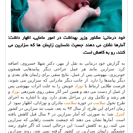
خود درمانی: مشاور وزیر بهداشت در امور مامایی، اظهار داشت:
آمارها نشان می دهند جمعیت نخستین زایمان ها كه سزارین می
كنند، رو به كاهش است.
به گزارش خود درمانی به نقل از مهر، دكتر شهلا خسروی، اضافه
كرد: سزارین مانند هر عمل جراحی دیگر پیامدهایی همچون
خونریزی، بیهوشی پس از عمل، نتایج منفی برای زایمان های بعدی و
دیگر پیامدها را دارد. از جانب دیگر مادرانی كه سزارین می شوند،
فرصت طلایی ارتباط با
نوزاد
خویش را به علت اثرات بیهوشی پس
از عمل از دست می دهد و همین امر آثار منفی روی شیردهی
نوزاد
و
هم رشد و تكامل وی در مراحل بعدی دارد. وی با اشاره به اجرای
طرح تحول
سلامت
در حوزه
سلامت
مادران و نوزادان، اظهار نمود: از
زمان اجرای این طرح، از سال ۹۳ به بعد، شیب تند سزارین در كشور
كنترل
شد؛ به صورتی كه آمار سزارین در ۴ سال قبل كاهش یافته
است. آمارها نشان می دهند كه جمعیت نخست زاهایی كه سزارین
می كنند، رو به كاهش است؛ این درحالی است كه اگر جلوی رشد
چشمگیر زایمان سزارین در كشور گرفته نمی شد، روند سزارین