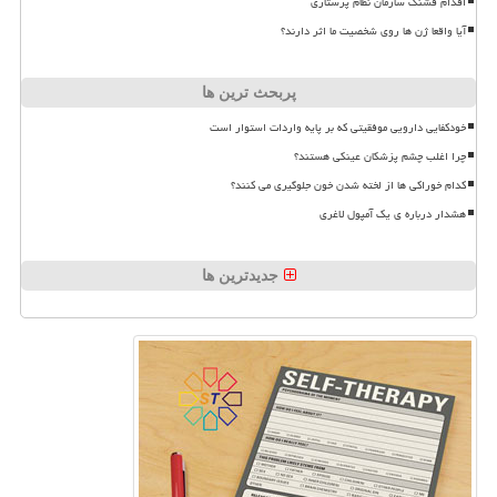
اقدام قشنگ سازمان نظام پرستاری
آیا واقعا ژن ها روی شخصیت ما اثر دارند؟
پربحث ترین ها
خودکفایی دارویی موفقیتی که بر پایه واردات استوار است
چرا اغلب چشم پزشکان عینکی هستند؟
کدام خوراکی ها از لخته شدن خون جلوگیری می کنند؟
هشدار درباره ی یک آمپول لاغری
جدیدترین ها