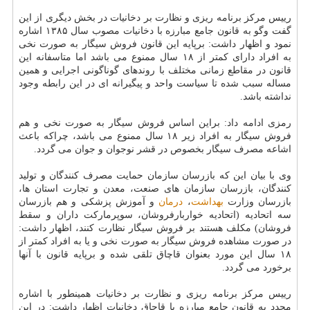
رییس مركز برنامه ریزی و نظارت بر دخانیات در بخش دیگری از این
گفت وگو به قانون جامع مبارزه با دخانیات مصوب سال ۱۳۸۵ اشاره
نمود و اظهار داشت: برپایه این قانون فروش سیگار به صورت نخی
به افراد دارای كمتر از ۱۸ سال ممنوع می باشد اما متاسفانه این
قانون در مقاطع زمانی مختلف با روندهای گوناگونی اجرایی و همین
مساله سبب شده تا سیاست واحد و پیگیرانه ای در این رابطه وجود
نداشته باشد.
رمزی ادامه داد: براین اساس فروش سیگار به صورت نخی و هم
فروش سیگار به افراد زیر ۱۸ سال ممنوع می باشد، چراكه باعث
اشاعه مصرف سیگار بخصوص در قشر نوجوان و جوان می گردد.
وی با بیان این كه بازرسان سازمان حمایت مصرف كنندگان و تولید
كنندگان، بازرسان سازمان های صنعت، معدن و تجارت استان ها،
بازرسان وزارت
بهداشت
،
درمان
و آموزش پزشكی و هم بازرسان
سه اتحادیه (اتحادیه خواربارفروشان، سوپرماركت داران و سقط
فروشان) مكلف هستند بر فروش سیگار نظارت كنند، اظهار داشت:
در صورت مشاهده فروش سیگار به صورت نخی و یا به افراد كمتر از
۱۸ سال این مورد بعنوان قاچاق تلقی شده و برپایه قانون با آنها
برخورد می گردد.
رییس مركز برنامه ریزی و نظارت بر دخانیات همینطور با اشاره
مجدد به قانون جامع مبارزه با قاچاق دخانیات اظهار داشت: در این