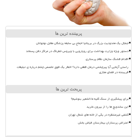
پربیننده ترین ها
جنجال یک محدودیت بزرگ در بریتانیا اجماع بی سابقه پزشکان مقابل نوجوانان
دستور ویژه وزارت بهداشت برای رویارویی با ویروس خطرناک در مراکز دفن پسماند
اقدام قشنگ سازمان نظام پرستاری
راستی آزمایی آیا پیرچشمی درمان قطعی دارد؟ اخطار یک فوق تخصص چشم درباره ی تبلیغات
فریبنده در فضای مجازی
پربحث ترین ها
برای پیشگیری از سنگ کلیه ماءالشعیر بنوشیم؟
این ساندویچ ها را از بیرون نخرید
کشفی غیرمنتظره در یکی از خانه های شمال تهران
اعتراض پرستاران بیمارستان فیاض بخش