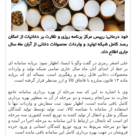
خود درمانی: رییس مركز برنامه ریزی و نظارت بر دخانیات از امكان
رصد كامل شبكه تولید و واردات محصولات دخانی از آبان ماه سال
جاری اطلاع داد.
علی اصغر رمزی در گفت وگو با ایسنا، اظهار نمود: برپایه سامانه ای
بر خط از ابتدای آبان ماه سال جاری تمامی شبكه تولید و واردات
محصولات دخانی قابل رصد و رهگیری است. مساله ای كه برپایه
ماده ۱۳ قانون مبارزه با قاچاق كالا و ارز مدنظر قرار گرفته است.
وی با اشاره به این كه سه مرحله از بهره برداری سامانه جامع
تجارت به سرانجام رسیده و دو مرحله از آن به منظور بهره برداری
كامل باقی مانده است، اظهار نمود: ثبت سفارش و واردات تنها با
استفاده از سامانه با شناسه كالا، ثبت تولید توسط تولید كنندگان
سیگار و نقل و انتقال از تولید كننده به توزیع كننده كشوری سه مرحله
ای است كه تابحال در ارتباط با این سامانه به مرحله اجرا در آمده و
تنها دو مرحله مربوط به ورود توزیع كنندگان استانی و ورود خرده
فروشان در جهت بهره برداری كامل این سامانه باقی مانده است.