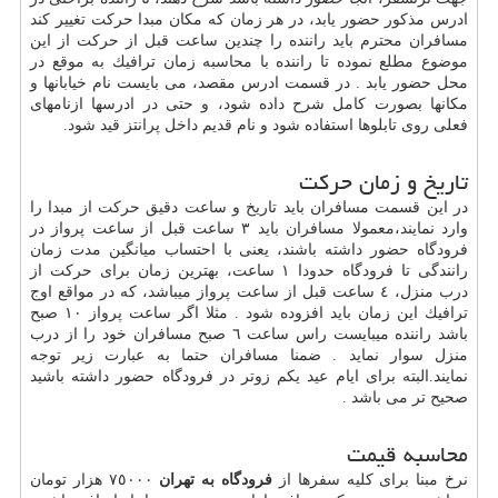
ادرس مذكور حضور یابد، در هر زمان كه مكان مبدا حركت تغییر كند
مسافران محترم باید راننده را چندین ساعت قبل از حركت از این
موضوع مطلع نموده تا راننده با محاسبه زمان ترافیك به موقع در
محل حضور یابد . در قسمت ادرس مقصد، می بایست نام خیابانها و
مكانها بصورت كامل شرح داده شود، و حتی در ادرسها ازنامهای
فعلی روی تابلوها استفاده شود و نام قدیم داخل پرانتز قید شود.
تاریخ و زمان حرکت
در این قسمت مسافران باید تاریخ و ساعت دقیق حركت از مبدا را
وارد نمایند،معمولا مسافران باید ٣ ساعت قبل از ساعت پرواز در
فرودگاه حضور داشته باشند، یعنی با احتساب میانگین مدت زمان
رانندگی تا فرودگاه حدودا ١ ساعت، بهترین زمان برای حركت از
درب منزل، ٤ ساعت قبل از ساعت پرواز میباشد، كه در مواقع اوج
ترافیك این زمان باید افزوده شود . مثلا اگر ساعت پرواز ١٠ صبح
باشد راننده میبایست راس ساعت ٦ صبح مسافران خود را از درب
منزل سوار نماید . ضمنا مسافران حتما به عبارت زیر توجه
نمایند.البته برای ایام عید یكم زوتر در فرودگاه حضور داشته باشید
صحیح تر می باشد .
محاسبه قیمت
نرخ مبنا برای كلیه سفرها از
فرودگاه به تهران
٧٥٠٠٠ هزار تومان