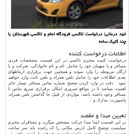
خود درمانی: درخواست تاكسی فرودگاه امام و تاكسی شهرستان با
چند كلیك ساده
اطلاعات درخواست کننده
درخواست كننده محترم تاكسی در این قسمت مشخصات فردی
مسافر و یا میهمان خود را شامل: نام و نام خانوادگی، شركت و یا
ارگان مربوطه را وارد نموده و همچنین جهت برقراری ارتباطهای
بعدی اطلاعات خود را شامل تلفن همراه و تلفن ثابت وارد خواهند
نمود . دقت در وارد كردن صحیح شماره تماس مسافر بسیار حائز
اهمیت میباشد تا در مواقع ضروری امكان برقراری سریع تماس با
مسافر وجود داشته باشد، مواردی از قبیل جا گذاشتن تلفن همراه،
پاسپورت، مدارك و ...
تعیین مبدا و مقصد
در این قسمت ابتدا مبدا حركت مشخص میگردد و مسافران محترم
میبایست توضیح كامل ادرس مكانی را كه راننده باید سر ساعت
جهت ترنسفر، آنجا حضور داشته باشد شرح دهند، تا راننده براحتی در