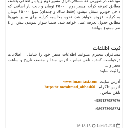
میباشد، در صورتی كه مسافر دارای مسیر دوم و یا بار اضافی باشند،
مطابق تعرفه كرایه مسیر دوم ٢٥٠٠٠ تومان و بابت بار اضافی كه
داخل خودرو منتقل میشود (فقط ساك و چمدان) مبلغ ١٥٠٠٠ تومان
به كرایه افزوده خواهد شد، نحوه محاسبه كرایه برای سایر شهرها
مطابق جدول تعرفه عمل خواهد شد، ضمنا سوار نموندن بیش از ٤
نفر ممنوع میباشد.
ثبت اطلاعات
مسافران محترم میتوانند اطلاعات سفر خود را شامل : اطلاعات
درخواست كننده، تلفن تماس، ادرس مبدا و مقصد، تاریخ و ساعت
سفر و ...
را ثبت نمایند .
آدرس سایت:
www.imamtaxi.com
ادرس تلگرام:
https://t.me/ahmad_abbasi60
تلفن تماس :
+989127087076
+989373998224
1396/12/18
16:18:15