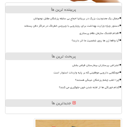
پربیننده ترین ها
جنجال یک محدودیت بزرگ در بریتانیا اجماع بی سابقه پزشکان مقابل نوجوانان
دستور ویژه وزارت بهداشت برای رویارویی با ویروس خطرناک در مراکز دفن پسماند
اقدام قشنگ سازمان نظام پرستاری
آیا واقعا ژن ها روی شخصیت ما اثر دارند؟
پربحث ترین ها
اعتراض پرستاران بیمارستان فیاض بخش
خودکفایی دارویی موفقیتی که بر پایه واردات استوار است
چرا اغلب چشم پزشکان عینکی هستند؟
کدام خوراکی ها از لخته شدن خون جلوگیری می کنند؟
جدیدترین ها