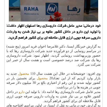
خود درمانی: مدیر عامل شركت داروسازی رها اصفهان اظهار داشت:
با تولید این دارو در داخل كشور علاوه بر بی نیاز شدن به واردات
دارویی صرفه جویی ارزی قابل ملاحظه ای برای كشور فراهم گردید.
به گزارش خبرنگار ایسنا، دكتر غلامرضا اخوان فرید امروز (پنج شنبه)
در مراسم رونمایی از دو فرآورده جدید شركت داروسازی رها كه با
حضور وزیربهداشت رونمایی گردید، اظهار نمود: شركت داروسازی
رها یك شركت صد درصد خصوصی است و هشت سال از عمر این
شركت می گذرد.
وی افزود: خوشبختانه در خلال این هشت سال 110
محصول
جدید به
بازار وارد كردیم كه از این تعداد20
محصول
برای نخستین بار در
كشور تولید شدند و این رقم از اعتباری بالغ بر 30 میلیون دلار صرفه
جویی در هزینه ها را در برداشت.
مدیر عامل شركت داروسازی رها ادامه داد: با تولید این
دارو
در داخل
كشور علاوه بر بی نیاز شدن به واردات دارویی صرفه جویی ارزی
قابل ملاحظه ای برای كشور فراهم گردید.
به گزارش خود درمانی به نقل از ایسنا، در اولین مراسم افتتاحیه های