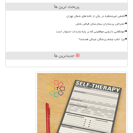
پربحث ترین ها
کشفی غیرمنتظره در یکی از خانه های شمال تهران
اعتراض پرستاران بیمارستان فیاض بخش
خودکفایی دارویی موفقیتی که بر پایه واردات استوار است
چرا اغلب چشم پزشکان عینکی هستند؟
جدیدترین ها