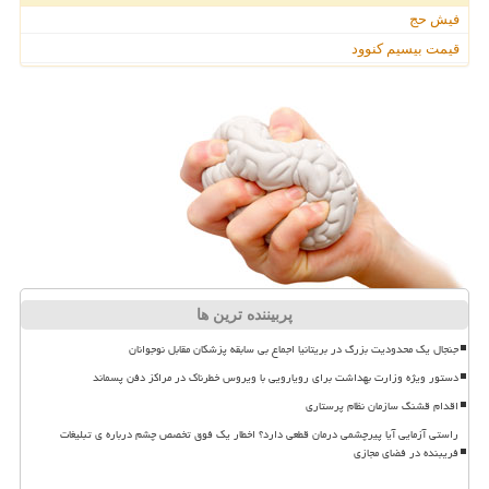
فیش حج
قیمت بیسیم کنوود
پربیننده ترین ها
جنجال یک محدودیت بزرگ در بریتانیا اجماع بی سابقه پزشکان مقابل نوجوانان
دستور ویژه وزارت بهداشت برای رویارویی با ویروس خطرناک در مراکز دفن پسماند
اقدام قشنگ سازمان نظام پرستاری
راستی آزمایی آیا پیرچشمی درمان قطعی دارد؟ اخطار یک فوق تخصص چشم درباره ی تبلیغات
فریبنده در فضای مجازی