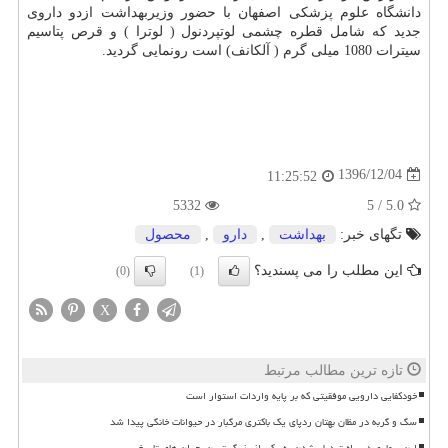
دانشگاه علوم پزشكی اصفهان با حضور وزیربهداشت ازدو داروی
جدید كه شامل قطره چشمی لوتپردنول ( لوترا ) و قرص پتاسیم
سیترات 1080 میلی گرم ( آلكانف) است رونمایی گردید.
1396/12/04
11:25:52
5332
5.0 / 5
تگهای خبر:
بهداشت
,
دارو
,
محصول
این مطلب را می پسندید؟
(0)
(1)
X
تازه ترین مطالب مرتبط
خودکفایی دارویی موفقیتی که بر پایه واردات استوار است
سگ و گربه در مظان بهتان ردپای یک باکتری مرگبار در حیوانات خانگی پیدا شد
این بیماری در راه تبدیل شدن به یکی از بزرگ ترین بحران های تاریخ