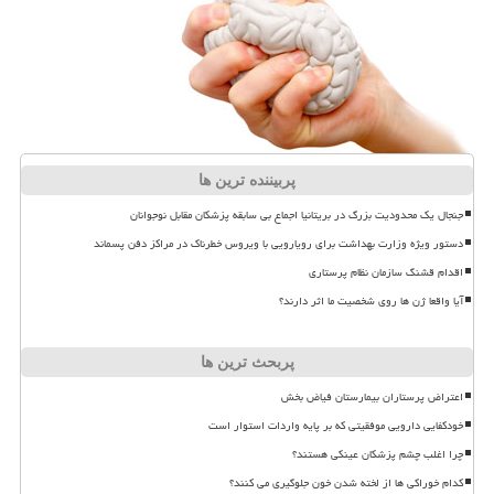
پربیننده ترین ها
جنجال یک محدودیت بزرگ در بریتانیا اجماع بی سابقه پزشکان مقابل نوجوانان
دستور ویژه وزارت بهداشت برای رویارویی با ویروس خطرناک در مراکز دفن پسماند
اقدام قشنگ سازمان نظام پرستاری
آیا واقعا ژن ها روی شخصیت ما اثر دارند؟
پربحث ترین ها
اعتراض پرستاران بیمارستان فیاض بخش
خودکفایی دارویی موفقیتی که بر پایه واردات استوار است
چرا اغلب چشم پزشکان عینکی هستند؟
کدام خوراکی ها از لخته شدن خون جلوگیری می کنند؟