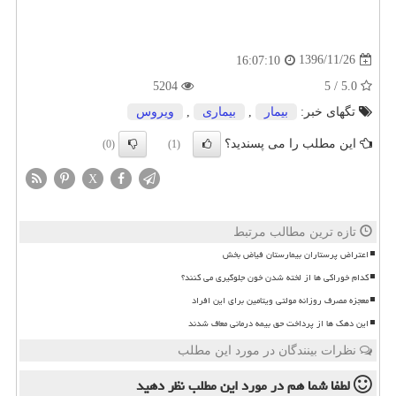
1396/11/26
16:07:10
5204
5.0 / 5
تگهای خبر:
بیمار
,
بیماری
,
ویروس
این مطلب را می پسندید؟
(0)
(1)
X
تازه ترین مطالب مرتبط
اعتراض پرستاران بیمارستان فیاض بخش
کدام خوراکی ها از لخته شدن خون جلوگیری می کنند؟
معجزه مصرف روزانه مولتی ویتامین برای این افراد
این دهک ها از پرداخت حق بیمه درمانی معاف شدند
نظرات بینندگان در مورد این مطلب
لطفا شما هم
در مورد این مطلب
نظر دهید