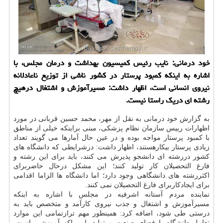
خود درمانی: نایب رئیس كمیسیون بهداشت و درمان مجلس، با
اشاره به اینكه كمبود پرستار در كشور ناشی از توزیع ناعادلانه
نیروی انسانی است، اظهار داشت: مسیرآموزش و اشتغال درهیچ
رشته ای دریك راستا نیست.
به گزارش خود درمانی به نقل از مهر، محمد حسین قربانی در مورد
اظهارات رییس سازمان نظام پزشكی، مبنی براینكه خیلی از مناطق
با كمبود پرستار مواجه بوده و در عین حال آمارها می گویند تعداد
زیادی پرستار بیكارهستند، اظهار داشت: درشرایطی كه دانشگاه های
كشور دررشته ای دانشجو پذیرش می كنند، باید برای این رشته و
فارغ التحصیلان كار تولید كنند؛ این مشكل درحال حاضربرای
اكثررشته های دانشگاهی وجود دارد؛ اما دانشگاه ها الزاما اقدامی
برای ایجادكاربرای فارغ التحصیلان نمی كنند.
نماینده مردم آستانه اشرفیه در مجلس با اشاره به اینكه
مسیرآموزش و اشتغال و جذب نیروی كارآمد و متخصص باید به
درستی طی شود، اضافه كرد: همینطور مهم ترازتمامی این موارد
تعامل دانشگاه با فضای صنعت و تولید با مراكز آموزشی است،