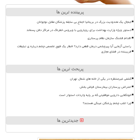
پربیننده ترین ها
جنجال یک محدودیت بزرگ در بریتانیا اجماع بی سابقه پزشکان مقابل نوجوانان
دستور ویژه وزارت بهداشت برای رویارویی با ویروس خطرناک در مراکز دفن پسماند
اقدام قشنگ سازمان نظام پرستاری
راستی آزمایی آیا پیرچشمی درمان قطعی دارد؟ اخطار یک فوق تخصص چشم درباره ی تبلیغات
فریبنده در فضای مجازی
پربحث ترین ها
کشفی غیرمنتظره در یکی از خانه های شمال تهران
اعتراض پرستاران بیمارستان فیاض بخش
خودکفایی دارویی موفقیتی که بر پایه واردات استوار است
چرا اغلب چشم پزشکان عینکی هستند؟
جدیدترین ها