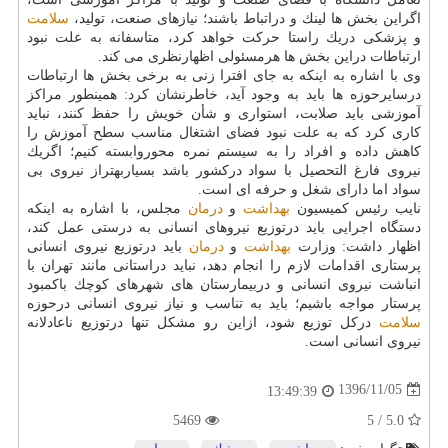
اگراین بخش ها لینك و دراتباط باشند؛ نیازهای صنعت، تولید،
سلامت
و پزشكی دریك راستا حركت خواهد كرد، متاسفانه به علت نبود
ارتباطات دراین بخش ها هرمسئولی اظهارنظری می كند.
وی با اشاره به اینكه به جای افترا زنی به برخی بخش ها ارتباطات
درسایرحوزه ها باید به وجود آید، خاطرنشان كرد: همینطور مراكز
آموزشی باید صلابت، استواری و شأن خویش را حفظ كنند، نباید
كاری كرد كه به علت نبود فضای اشتغال مناسب سطح آموزش را
كاهش داده و افراد را به سیستم نمره محوروابسته كنیم؛ اگریك
نیروی فارغ التحصیل با سواد دركشور باشد بسیاربهتراز نیروی بی
سواد اما دارای شغل و حرفه ای است.
نایب رئیس كمیسیون
بهداشت
و
درمان
مجلس، با اشاره به اینكه
دستگاه اجرایی باید درتوزیع نیروهای انسانی به درستی عمل كند،
اظهار داشت: وزارت
بهداشت
و
درمان
باید درتوزیع نیروی انسانی
پرستاری اقدامات لازم را انجام دهد، نباید دراستانی مانند تهران با
انباشت نیروی انسانی و دربیمارستان های شهرهای كوچك باكمبود
پرستار مواجه باشیم؛ باید به تناسب و نیاز نیروی انسانی درحوزه
سلامت
دركل توزیع شود، ازاین رو مشكل تنها درتوزیع ناعادلانه
نیروی انسانی است.
1396/11/05
13:49:39
5469
5.0 / 5