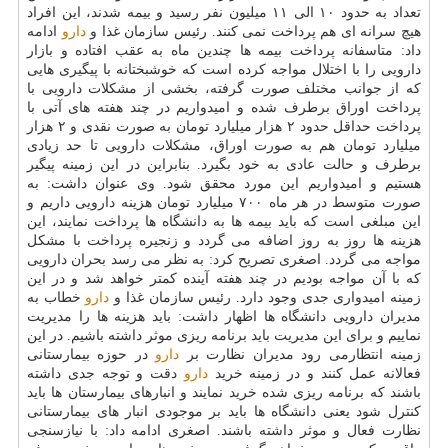
تعداد به حدود ۱۰ الی ۱۱ میلیون نفر رسید و بیمه شدند، این افراد
هیچ سرانه ای هم پرداخت نمی كنند. رئیس سازمان غذا و
دارو
ادامه
داد: متاسفانه پرداخت بیمه ها چندین ماه به عقب افتاده و بازار
دارویی را با اختلال مواجه كرده است كه خوشبختانه با پیگیری هایی
كه از جوانب مختلف صورت گرفته، بخشی از مشكلات دارویی با
پرداخت اوراق برطرف شده و امیدواریم در چند هفته های آتی با
پرداخت حداقل حدود ۲ هزار میلیارد تومان به صورت نقدی و ۲ هزار
میلیارد تومان هم به صورت اوراق، مشكلات دارویی تا حد زیادی
برطرف و حالت عادی به خود بگیرد. بنابراین در این زمینه پیگیر
هستیم و امیدواریم این مورد محقق شود. وی عنوان داشت: به
صورت متوسط در هر ماه ۷۰۰ میلیارد تومان هزینه دارویی داریم و
این مبلغی است كه باید بیمه ها به دانشگاه ها پرداخت نمایند، این
هزینه ها روز به روز اضافه می گردد و زنجیره پرداخت با مشكل
مواجه می گردد. اصغری تصریح كرد: به نظر می رسد بحران دارویی
كه با آن مواجه بودیم در چند هفته آینده كمتر خواهد شد و در این
زمینه امیدواری جدی وجود دارد. رئیس سازمان غذا و
دارو
خطاب به
مدیران دارویی دانشگاه ها اظهار داشت: باید هزینه ها را مدیریت
نماییم و برای این مدیریت باید برنامه ریزی موثر داشته باشیم. در این
زمینه انتظارمی رود مدیران نظارت بر
دارو
در حوزه بیمارستانی
فعالانه عمل كنند و در زمینه خرید
دارو
دقت و توجه جدی داشته
باشند كه برنامه ریزی شده خرید نمایند و انبارهای بیمارستان ها باید
كنترل شود یعنی دانشگاه ها باید بر موجودی انبار های بیمارستانی
نظارت فعال و موثر داشته باشند. اصغری ادامه داد: با نیازسنجی