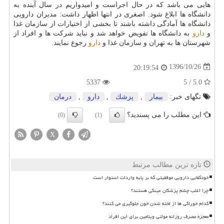
هایی می باشد كه در حال اجراست و امیدواریم در سال آینده به
دانشگاه ها ابلاغ شود. اصغری در انتها اظهار داشت: مدیران دارویی
دانشگاه ها آمادگی داشته باشند تا بخشی از اختیارات از سازمان غذا
و
دارو
به دانشگاه ها تفویض خواهد شد و نباید شركت ها و افراد از
شهرستان ها به تهران و سازمان غذا و
دارو
رجوع نمایند.
1396/10/26
20:19:54
5337
5.0 / 5
تگهای خبر:
بیمار
,
پزشك
,
دارو
,
درمان
این مطلب را می پسندید؟
(0)
(1)
X
تازه ترین مطالب مرتبط
خودکفایی دارویی موفقیتی که بر پایه واردات استوار است
چرا اغلب چشم پزشکان عینکی هستند؟
کدام خوراکی ها از لخته شدن خون جلوگیری می کنند؟
معجزه مصرف روزانه مولتی ویتامین برای این افراد