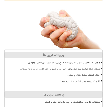
پربیننده ترین ها
جنجال یک محدودیت بزرگ در بریتانیا اجماع بی سابقه پزشکان مقابل نوجوانان
دستور ویژه وزارت بهداشت برای رویارویی با ویروس خطرناک در مراکز دفن پسماند
اقدام قشنگ سازمان نظام پرستاری
آیا واقعا ژن ها روی شخصیت ما اثر دارند؟
پربحث ترین ها
خودکفایی دارویی موفقیتی که بر پایه واردات استوار است