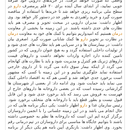
واقعی كه صورت خواهد گرفت، در خریدهای دارویی خود صرفه
جویی نمایید، از ابتدای سال آینده برای ۲۰ قلم پرمصرف
دارو
در
سطح ملی برنامه ریزی خواهد شد تا خریدها با استفاده از مناقصه
صورت گیرد و خرید راهبردی به طور جد در دستور كار خواهد بود. وی
اظهار داشت: مدیران دارویی در مبحث تجویز و مصرف هم باید
نظارت های جدی داشته باشند. در این زمینه ما بخشی از معاونت
درمان
هستیم كه امیدواریم بتوانیم با كمك های خود به معاونت
درمان
در نظارت بر تجویز
دارو
ها كمك شایانی صورت گیرد. اصغری بیان
داشت: در بیمارستان ها و در سرپایی هم باید نظارت های جدی شود و
از تولیدات داخلی استفاده گردد و به هیچ عنوان دارویی كه در كشور
تامین كننده دارد اجازه واردات نخواهد داشت و داروهای قیمت
داروهای ژنریك هم كنترل و مدیریت شود و باید با نظارت های كهانجام
می گردد از اینكه بیمار سوق داده می گردد تا از داروی خارجی
استفاده نماید جلوگیری نماییم و در این زمینه با كسی كه مشهور
است برخورد جدی خواهد شد و كسی هم كه به اقتصاد داخلی كمك
می نماید باید حمایت شود. وی ادامه داد: از بعضی از شهرستان ها
گزارشاتی رسیده است كه در بعضی داروخانه ها داروهای خارج از
فهرست به فروش می رسد كه باید برخورد جدی شود و این قابل
قبول نیست و بطور قطع باید با داروخانه های متخلف برخورد شود.
رئیس سازمان غذا و
دارو
اظهار داشت: یكی دیگر برنامه هایی كه در
حال انجام می باشد و در این زمینه جلساتی را با انجمن داروسازان
برگزار كرده ایم این است كه داروخانه ها نظم به خصوصی داشته
باشند تا بتوانیم جایگاه ها مناسبی برای داروسازان در تیم درمانی رقم
بخورد. وی اظهار داشت: بازنگری آیین نامه هم یكی دیگر از برنامه