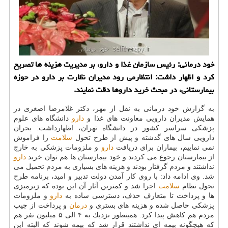
خود درمانی: رئیس سازمان غذا و دارو، بر مدیریت هزینه ها تصریح
كرد و اظهار داشت: انتظارمی رود مدیران نظارت بر دارو در حوزه
بیمارستانی، در مبحث خرید داروها دقت نمایند.
به گزارش خود درمانی به نقل از مهر، دكتر غلامرضا اصغری در
همایش مدیران دارویی معاونت های غذا و
دارو
دانشگاه های علوم
پزشكی سراسر كشور در دانشگاه تهران، اظهارداشت: بحران
دارویی سال های گذشته و پیش از طرح تحول
سلامت
را فراموش
نمی نماییم، بیماران برای دریافت
دارو
و ملزومات پزشكی به خارج
از بیمارستان رجوع می كردند و خود بیمارستان ها هم توان خرید
دارو
نداشتند و مردم گرفتار بودند و هزینه های بسیاری به مردم تحمیل می
شد. وی ادامه داد: با روی كار آمدن دولت تدبیر و امید، برنامه طرح
تحول نظام
سلامت
اجرا شد و كمترین آثار آن این بوده كه زیرمیزی
ها و پرداخت تا متعارف حذف، دسترسی ساده به
دارو
و ملزومات
پزشكی حاصل شده و هزینه های بستری و
درمان
و پرداخت از جیب
مردم هم كاهش پیدا كرد. همینطور نزدیك به ۴ الی ۵ میلیون نفر هم
كه هیچگونه بیمه ای نداشتند قرار شد كه بیمه شوند كه البته این