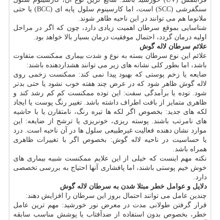
سنگفرشی (SCC) است، اما کارسینوم سلول پایه ای (BCC) یا حتی
ملانوما هم می توانند در این ناحیه ظاهر شوند.
شناسایی بموقع سرطان اهمیت زیادی دارد، چون که اگر در مراحل
اولیه درمان گردد، احتمال موفقیت درمان بسیار بالا خواهد بود.
علائم سرطان لاله گوش
علائم این نوع سرطان بسته به نوع و شدت بیماری ممکنست متفاوت
باشد، اما بطور کلی نشانه های زیر می توانند هشداردهنده باشند:
ضایعه یا زخم پوستی که بهبود پیدا نمی کند: ممکنست زخمی روی
لاله گوش ظاهر شود که در عرض چند هفته خوب نشود یا حتی بدتر
شود. توده یا برآمدگی سفت: این توده ممکنست کم کم رشد کند و
ظاهری متمایز از بافت اطراف داشته باشد. تغییر رنگ پوست یا ایجاد
لکه های جدید: بخصوص اگر لکه ها تیره رنگ، نامتقارن یا با حاشیه
های نامرتب باشند. پوسته ریزی، خونریزی یا ترشح از ضایعه: این
موارد نشان دهنده فعالیت غیرطبیعی سلول ها در آن ناحیه است. درد
یا حساسیت در ناحیه لاله گوش: بخصوص اگر با تغییرات ظاهری
همراه باشد.
نکته مهم اینست که خیلی از این علایم ممکنست شبیه بیماری های
خوش خیم پوستی باشند، اما پافشاری آنها احتیاج به بررسی تخصصی
دارد.
دلایل و عوامل خطر مبتلا شدن به سرطان لاله گوش
چندین عامل می توانند احتمال بروز این سرطان را افزایش دهند:
قرار گرفتن طولانی مدت در معرض نور خورشید: مهم ترین عامل
خطر، بخصوص بدون استفاده از ضدآفتاب یا پوشش مناسب سابقه