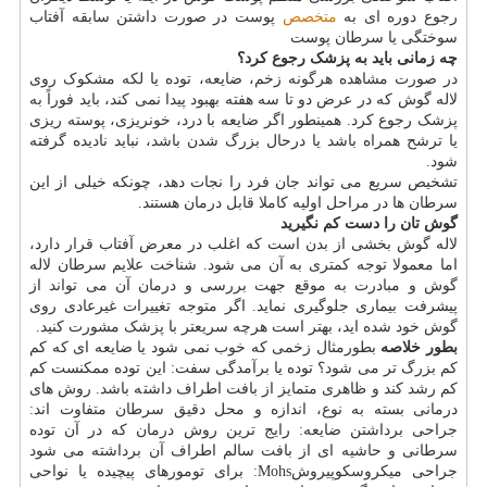
رجوع دوره ای به
متخصص
پوست در صورت داشتن سابقه آفتاب
سوختگی یا سرطان پوست
چه زمانی باید به پزشک رجوع کرد؟
در صورت مشاهده هرگونه زخم، ضایعه، توده یا لکه مشکوک روی
لاله گوش که در عرض دو تا سه هفته بهبود پیدا نمی کند، باید فوراً به
پزشک رجوع کرد. همینطور اگر ضایعه با درد، خونریزی، پوسته ریزی
یا ترشح همراه باشد یا درحال بزرگ شدن باشد، نباید نادیده گرفته
شود.
تشخیص سریع می تواند جان فرد را نجات دهد، چونکه خیلی از این
سرطان ها در مراحل اولیه کاملا قابل درمان هستند.
گوش تان را دست کم نگیرید
لاله گوش بخشی از بدن است که اغلب در معرض آفتاب قرار دارد،
اما معمولا توجه کمتری به آن می شود. شناخت علایم سرطان لاله
گوش و مبادرت به موقع جهت بررسی و درمان آن می تواند از
پیشرفت بیماری جلوگیری نماید. اگر متوجه تغییرات غیرعادی روی
گوش خود شده اید، بهتر است هرچه سریعتر با پزشک مشورت کنید.
بطور خلاصه
بطورمثال زخمی که خوب نمی شود یا ضایعه ای که کم
کم بزرگ تر می شود؟ توده یا برآمدگی سفت: این توده ممکنست کم
کم رشد کند و ظاهری متمایز از بافت اطراف داشته باشد. روش های
درمانی بسته به نوع، اندازه و محل دقیق سرطان متفاوت اند:
جراحی برداشتن ضایعه: رایج ترین روش درمان که در آن توده
سرطانی و حاشیه ای از بافت سالم اطراف آن برداشته می شود
جراحی میکروسکوپیروشMohs: برای تومورهای پیچیده یا نواحی