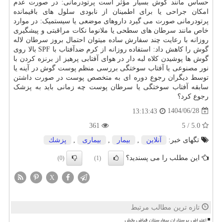
حساس مانند گوش بسیار مؤثر است پرتودرمانی: در صورت عدم
امکان جراحی یا برای اطمینان از نابودی سلول های باقیمانده
پرتودرمانی صورت می گیرد داروهای موضعی یا سیستمیک: در موارد
خاص مانند سرطان های سطحی یا ملانوما نکات مراقبتی و پیشگیری
روزانه با رعایت چند سفارش ساده میتوان احتمال بروز سرطان لاله
گوش را کاهش داد: استفاده روزانه از کرم ضدآفتاب با SPF بالا روی
گوش ها پوشیدن کلاه لبه دار در هوای آفتابی پرهیز از برنزه کردن با
نور مصنوعی یا آفتاب سوختگی بررسی منظم پوست گوش در آینه یا
توسط دیگران رجوع دوره ای به متخصص پوست در صورت داشتن
سابقه آفتاب سوختگی یا سرطان پوست چه زمانی باید به پزشک
رجوع کرد؟
1404/06/28
13:13:43
361
5.0 / 5
تگهای خبر:
آنلاین
,
بیمار
,
بیماری
,
پزشك
این مطلب را می پسندید؟
(0)
(1)
X
تازه ترین مطالب مرتبط
اعتراض پرستاران بیمارستان فیاض بخش