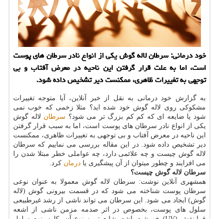
خود درمانی: سرطان لاله گوش یکی از انواع نادر سرطان های پوست
است، اما به علت قرار گرفتن این ناحیه در معرض آفتاب و بی
توجهی به تغییرات ظاهری، ممکنست دیر تشخیص داده شود.
به گزارش خود درمانی به نقل از خبر آنلاین، آیا متوجه تغییرات
مشکوکی روی لاله گوش خود شده اید؟ مثلا زخمی که خوب نمی
شود یا ضایعه ای که کم کم بزرگ تر می شود؟
سرطان
لاله گوش
یکی از انواع نادر سرطان های پوست است، اما به سبب قرار گرفتن
این ناحیه در معرض آفتاب و بی توجهی به تغییرات ظاهری، ممکنست
دیر تشخیص داده شود. در این مقاله بررسی می نماییم که سرطان
لاله گوش چیست و چه علائمی دارد، چه عواملی خطر مبتلا شدن را
می افزایند و چطور میتوان از آن پیشگیری یا
درمان
کرد.
سرطان لاله گوش چیست؟
همشهری آنلاین نوشت: سرطان لاله گوش معمولا به عنوان نوعی
سرطان پوست شناخته می شود که در قسمت بیرونی گوش (لاله
گوش) ایجاد می شود. این سرطان می تواند ناشی از رشد غیرطبیعی
سلول های پوست، بخصوص در اثر صدمه مزمن ناشی از اشعه
فرابنفش (UV) خورشید باشد. شایع ترین نوع آن، کارسینوم سلول