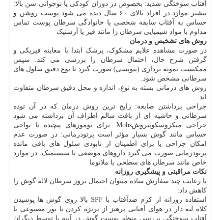
آفتاب سوختگی شدید: بخصوص در دوران کودکی یا نوجوانی سن بالا:
بیشتر موارد در افراد بالای ۶۰ سال دیده می شود پوست روشن و
حساس به آفتاب سابقه شخصی یا خانوادگی سرطان پوست تماس
مداوم با مواد شیمیایی سرطان زا مانند قیر یا آرسنیک
روش های تشخیص و درمان
در صورت مشاهده علایم مشکوک، پزشک ابتدا با معاینه فیزیکی و
گرفتن شرح حال، احتمال سرطان را بررسی می کند. سپس
ممکنست نمونه برداری (بیوپسی) صورت گیرد تا نوع دقیق سلول های
سرطانی مشخص شود.
روش های درمانی بسته به نوع، اندازه و محل دقیق سرطان متفاوت
اند:
جراحی برداشتن ضایعه: رایج ترین روش درمان که در آن توده
سرطانی و حاشیه ای از بافت سالم اطراف آن برداشته می شود
جراحی میکروسکوپیروشMohs: برای تومورهای پیچیده یا نواحی
حساس مانند گوش بسیار مؤثر است پرتودرمانی: در صورت عدم
امکان جراحی یا برای اطمینان از نابودی سلول های باقی مانده
پرتودرمانی صورت می گیرد داروهای موضعی یا سیستمیک: در موارد
خاص مانند سرطان های سطحی یا ملانوما
نکات مراقبتی و پیشگیری روزانه
با رعایت چند سفارش ساده میتوان احتمال بروز سرطان لاله گوش را
کاهش داد:
استفاده روزانه از کرم ضدآفتاب با SPF بالا روی گوش ها پوشیدن
کلاه لبه دار در هوای آفتابی پرهیز از برنزه کردن با نور مصنوعی یا
آفتاب سوختگی بررسی منظم پوست گوش در آینه یا توسط دیگران