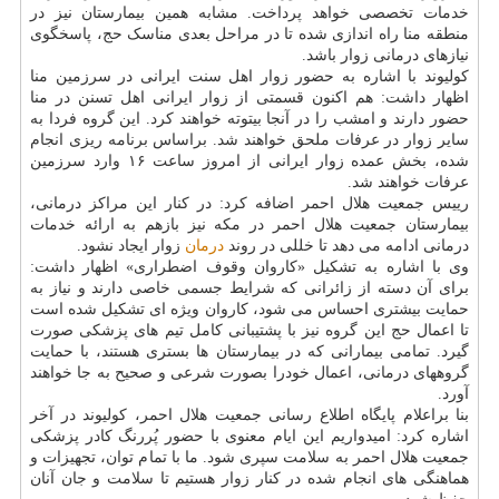
خدمات تخصصی خواهد پرداخت. مشابه همین بیمارستان نیز در
منطقه منا راه اندازی شده تا در مراحل بعدی مناسک حج، پاسخگوی
نیازهای درمانی زوار باشد.
کولیوند با اشاره به حضور زوار اهل سنت ایرانی در سرزمین منا
اظهار داشت: هم اکنون قسمتی از زوار ایرانی اهل تسنن در منا
حضور دارند و امشب را در آنجا بیتوته خواهند کرد. این گروه فردا به
سایر زوار در عرفات ملحق خواهند شد. براساس برنامه ریزی انجام
شده، بخش عمده زوار ایرانی از امروز ساعت ۱۶ وارد سرزمین
عرفات خواهند شد.
رییس جمعیت هلال احمر اضافه کرد: در کنار این مراکز درمانی،
بیمارستان جمعیت هلال احمر در مکه نیز بازهم به ارائه خدمات
درمانی ادامه می دهد تا خللی در روند
درمان
زوار ایجاد نشود.
وی با اشاره به تشکیل «کاروان وقوف اضطراری» اظهار داشت:
برای آن دسته از زائرانی که شرایط جسمی خاصی دارند و نیاز به
حمایت بیشتری احساس می شود، کاروان ویژه ای تشکیل شده است
تا اعمال حج این گروه نیز با پشتیبانی کامل تیم های پزشکی صورت
گیرد. تمامی بیمارانی که در بیمارستان ها بستری هستند، با حمایت
گروههای درمانی، اعمال خودرا بصورت شرعی و صحیح به جا خواهند
آورد.
بنا براعلام پایگاه اطلاع رسانی جمعیت هلال احمر، کولیوند در آخر
اشاره کرد: امیدواریم این ایام معنوی با حضور پُررنگ کادر پزشکی
جمعیت هلال احمر به سلامت سپری شود. ما با تمام توان، تجهیزات و
هماهنگی های انجام شده در کنار زوار هستیم تا سلامت و جان آنان