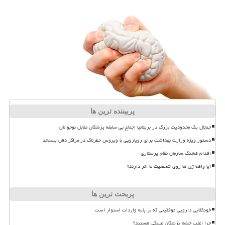
پربیننده ترین ها
جنجال یک محدودیت بزرگ در بریتانیا اجماع بی سابقه پزشکان مقابل نوجوانان
دستور ویژه وزارت بهداشت برای رویارویی با ویروس خطرناک در مراکز دفن پسماند
اقدام قشنگ سازمان نظام پرستاری
آیا واقعا ژن ها روی شخصیت ما اثر دارند؟
پربحث ترین ها
خودکفایی دارویی موفقیتی که بر پایه واردات استوار است
چرا اغلب چشم پزشکان عینکی هستند؟