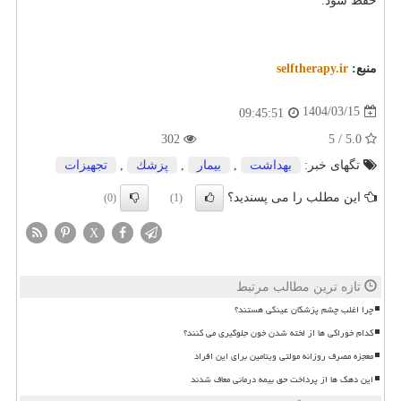
حفظ شود.
منبع:
selftherapy.ir
1404/03/15
09:45:51
302
5.0 / 5
تگهای خبر:
بهداشت
,
بیمار
,
پزشك
,
تجهیزات
این مطلب را می پسندید؟
(0)
(1)
X
تازه ترین مطالب مرتبط
چرا اغلب چشم پزشکان عینکی هستند؟
کدام خوراکی ها از لخته شدن خون جلوگیری می کنند؟
معجزه مصرف روزانه مولتی ویتامین برای این افراد
این دهک ها از پرداخت حق بیمه درمانی معاف شدند