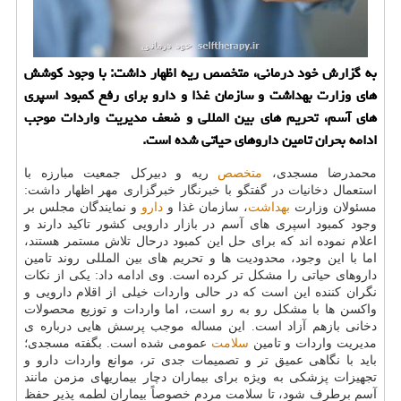
به گزارش خود درمانی، متخصص ریه اظهار داشت: با وجود کوشش
های وزارت بهداشت و سازمان غذا و دارو برای رفع کمبود اسپری
های آسم، تحریم های بین المللی و ضعف مدیریت واردات موجب
ادامه بحران تامین داروهای حیاتی شده است.
محمدرضا مسجدی،
متخصص
ریه و دبیرکل جمعیت مبارزه با
استعمال دخانیات در گفتگو با خبرنگار خبرگزاری مهر اظهار داشت:
مسئولان وزارت
بهداشت
، سازمان غذا و
دارو
و نمایندگان مجلس بر
وجود کمبود اسپری های آسم در بازار دارویی کشور تاکید دارند و
اعلام نموده اند که برای حل این کمبود درحال تلاش مستمر هستند،
اما با این وجود، محدودیت ها و تحریم های بین المللی روند تامین
داروهای حیاتی را مشکل تر کرده است. وی ادامه داد: یکی از نکات
نگران کننده این است که در حالی واردات خیلی از اقلام دارویی و
واکسن ها با مشکل رو به رو است، اما واردات و توزیع محصولات
دخانی بازهم آزاد است. این مساله موجب پرسش هایی درباره ی
مدیریت واردات و تامین
سلامت
عمومی شده است. بگفته مسجدی؛
باید با نگاهی عمیق تر و تصمیمات جدی تر، موانع واردات دارو و
تجهیزات پزشکی به ویژه برای بیماران دچار بیماریهای مزمن مانند
آسم برطرف شود، تا سلامت مردم خصوصاً بیماران لطمه پذیر حفظ