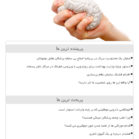
پربیننده ترین ها
جنجال یک محدودیت بزرگ در بریتانیا اجماع بی سابقه پزشکان مقابل نوجوانان
دستور ویژه وزارت بهداشت برای رویارویی با ویروس خطرناک در مراکز دفن پسماند
اقدام قشنگ سازمان نظام پرستاری
آیا واقعا ژن ها روی شخصیت ما اثر دارند؟
پربحث ترین ها
خودکفایی دارویی موفقیتی که بر پایه واردات استوار است
چرا اغلب چشم پزشکان عینکی هستند؟
کدام خوراکی ها از لخته شدن خون جلوگیری می کنند؟
هشدار درباره ی یک آمپول لاغری