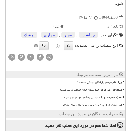
شود.
1404/02/30
12:14:51
422
5.0 / 5
تگهای خبر:
بهداشت
,
بیمار
,
بیماری
,
پزشك
این مطلب را می پسندید؟
(0)
(1)
X
تازه ترین مطالب مرتبط
چرا اغلب چشم پزشکان عینکی هستند؟
کدام خوراکی ها از لخته شدن خون جلوگیری می کنند؟
معجزه مصرف روزانه مولتی ویتامین برای این افراد
این دهک ها از پرداخت حق بیمه درمانی معاف شدند
نظرات بینندگان در مورد این مطلب
لطفا شما هم
در مورد این مطلب
نظر دهید