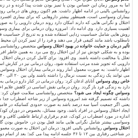
اما به مرور زمان این حساس بودن یا تمیز بودن شدت پیدا کرده و در زن
روانشناس بالینی در ادامه اظهار داشت: هم اکنون روش های درمانی روی 
بیماران وسواسی است، همینطور بیشتر داروهایی که برای بیماری افسرد
اختلال و نگرانی هایی که دارند امکان دارد روند درمان دارویی را به صو
روش هایی شامل حساسیت زدایی استفاده شده و به تدریج از حساسیت فرد
نامطلوب باشد مانند کثیفی قرار می دهند و فرد را از تمیز کردن آن محیط
تأثیر درمان و حمایت خانواده در بهبود اختلال وسواس
متخصص روانشناسی سلا
بوده و به شکلی خودش نیز از این اختلال رنج می برد. به همین خاطر افراد
تعلل یا مخالفت داشته باشند. وی افزود: برای کامل کردن درمان اختلال 
می توانند یک زندگی به نسبت نرمال را داشته باشند ولی بین ۲۰ الی ۴۰ درصد بیماران وجود دارند که مقاوم بوده و هیچ تغییری در روند درمان یا بهبودی ایجاد نخواهد شد.
خاص روی وسواس
آتابای اذعان کرد: روان درمانی در کنار دارو درمانی به
دارد به زندگی فرد باز گردد. روان درمانی نقش اساسی در کاهش علایم اختلا
وسواس چگونه ایجاد می شود؟
متخصص روانشناسی سلامت عنوان کرد: ط
ایجاد اختلال وسواس در افراد باشد، وجود مسائل، بخصوص در دوران کودک
اندازه در مورد اضطراب در کودک، عدم برقراری ارتباط عاطفی کافی و ع
وسواسی بیشتر شامل نگرانی هایی مانند قفل بودن در، خاموش بودن گاز
اختلال وسواس
در شناختی رفتاری بین ۱۲ تا ۳۶ جلسه ادامه پیدا می کند؛ بعد از اتمام دوره