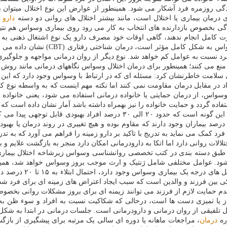
دگی روزمره فرد آشکار می شود. همینطور از عوارض این نوع اختلال میتوان ب
درمان بیماری یا اختلال است، مانند بیشتر اختلال های روانی دو دسته
دارو
ش
گی بخصوص بازدارنده های انتخاب به کار می رود روی بیماری وسواس هم نتی
رت کامل انجام ندهند، گاهی اوقات خود مصرف دارو یک نوع اشتغال ذهنی به وج
اهمیت بسیاری دارد. وی ادامه داد: امرو
 نسبت به عوامل کم خواهد شد. نوع دیگر از روان درمانی مواجهه و جلوگ
 منع می کنند؛ همینطور برای درمان اختلال وسواس نگاههای درمانی مانند روش
مت خاطرنشان کرد: مسئله ای که در ارتباط با وسواس وجود دارد که این بیما
 در مقابل درمان مقاومت نمی کنند اما نکته مهم اینست که به واسطه نوع کارک
وسواس، از درمان حمایتی یا خانواده درمانی استفاده می شود، یعنی خانواده ب
 فرد کمک می نماید به تدریج با تاکید بر دارو زمینه را فراهم می آورد که به ت
لات روانی دارد اما اتکا به دارودرمانی امکان دارد منجر به بازگشت علایم و با
بق دسته بندی در کتب تخصصی روانشناسی وسواس زیرشاخه اختلال بیماری
یعنی اگر جمعیت آسیا س
ی بین فرزند و والدین است که سبب ایجاد اعتراض های زمینه ای برای فرد شده
دم حمایت لازم از فرزند می توانند زیمنه ای برای بروز مشکلات روانی بخ
 یا تمیزی دست ها است، درحالی که شکاکیت نسبت به افراد و سوء ظن به رف
درمان
، مراجعات ماهانه یا دوره ای سالی یک مرتبه برای پیشگیری از با