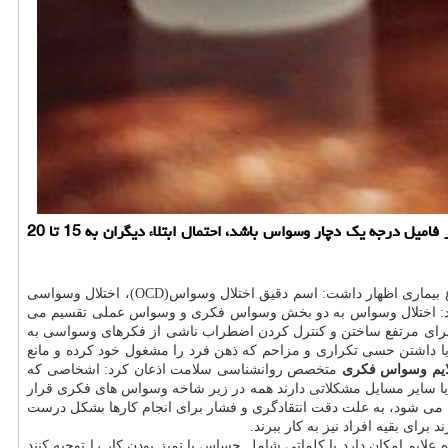
به گزارش خود درمانی، متخصص روانشناسی سلامت اظهار داشت: عوامل مختلفی چون ژنتیک و ارث موجب بروز وسواس خواهند شد، بطوریکه اگر در فامیل درجه یک دچار وسواس باشد، احتمال ابتلاء دیگران به 15 تا 20
بالینی در گفتگو با خبرنگار مهر در ارتباط با اختلال وسواس، دسته بندی و چگونگی درمان این نوع بیماری اظهار داشت: اسم دقیق اختلال وسواس(OCD)، اختلال وسواسی
زود: اختلال وسواس به دو بخش وسواس فکری و وسواس عملی تقسیم می
 برای مرتفع ساختن و کنترل کردن اضطراب ناشی از فکرهای وسواسی به
ا داشتن حسی تکراری و مزاحم که ذهن فرد را مشغول خود کرده و مانع
لایم وسواس فکری
متخصص روانشناسی سلامت اذعان کرد: اشخاصی که
یا سایر مسایل مشکلاتی دارند همه در زیر شاخه وسواس های فکری قرار
ه می شود، به علت دقت انتقادگری و فشار برای انجام کارها بشکل درست
ی بقیه افراد نیز به کار ببرند.
 علایم امکان دارد با کلماتی شامل حساس یا تمیز بودن کار را توجیه کنند