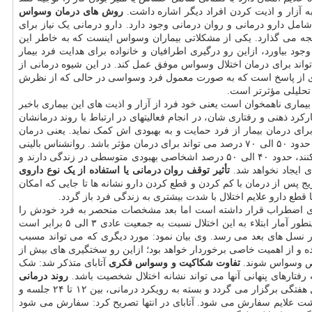
ه آزار و اذیت کردن افراد دیگر اشاره داشت.
روش های درمان وسواس
امل دارو درمانی و روان درمانی وجود دارد. دارو درمانی یک نیاز برای
جه می گذارد. یکی از مشکلاتی بیماران وسواس اینست که به خاطر این
ود بیاورد، ازاین رو درگیری اطرافیان و خانواده برای هدایت فرد بیمار
زه روان درمانی برای بیماری وسواس به شکل کامل مؤثر است، درمان شناختی رفتاری (CBT) نشان داده می تواند برای درمان اختلال وسواس موفق عمل کند. در این شیوه درمانی از
یری از پاسخ است که به صورت معمول فرد وسواسی در حالی که از نظرش
 تحلیلی مؤثرتر است.
ری ناهمخوان است یعنی خود فرد از آزار و اذیت های این بیماری باخبر
رد ذهنی و رفتاری شان، در انجام فعالیتهای در ارتباط با روند درمانشان
رای درمان بیمار از فرد حمایت و به بهبودی اش کمک نماید. یعنی درمان
دارویی که تجویز شده مرتب استفاده شود، روان درمانی نیز در کنارش استفاده گردد و حمایت خانواده را نیز بهمراه داشته باشد آمار نشان داده است که حدود ۵۰ الی ۷۰ درصد می تواند برای درمان مؤثر باشد. روانشناس بالینی
اظهار داشت: به صورت معمول آمار روند درمانی بیماران اختلال وسواس این گونه است که حدود ۲۰ الی ۳۰ درصد افراد بهبودی قابل توجهی پیدا می کنند، حدود ۴۰ الی ۵۰ درصد اشخاصی بهبودی متوسطی در زندگی دارند و
تأثیر توقف روان درمانی یا استفاده از یک نوع داروی
دریج پس از درمان با کم کردن و قطع کردن دارو نشانه ها تا جایی که امکان
 قطع دارو علایم اختلال با شدت بیشتری به زندگی فرد باز گردد.
 اضطراب قرار داشته است اما بعد مشخصات منحصر به فرد خودش را
داشته که تصمیم گرفته شد امروزه وسواس از زیر شاخه اضطراب جدا شود. عوامل مختلفی شامل ژنتیک و ارث موجب بروز وسواس خواهد شد، همینطور آمار ابتلاء به این اختلال نسبت به جمعیت عادی ۳ الی ۵ برابر است
ه درصد باشد به صورت حدودی کسانیکه در فامیل های درجه یک بیماری وسواس وجود دارد، احتمال ابتلاء به ۱۵ تا ۲۰ درصد در نسل های بعد می رسد. وی بیان نمود: مورد دیگری که می تواند مسبب
 و از اهمیت خاصی برخوردار خواهد بود؛ ازاین رو سختگیری های بیش از
صوص وسواس شوند.
تفاوت شکاکیت و وسواس فکری
آتابای متذکر شد: شک
تارهای پنهانی آنها می تواند نشانه اختلال شخصیت باشد.
روند درمانی
روانشناس بالینی افزود: درمان این اختلال به صورت معمول تلفیقی از روان درمانی و دارودرمانی است. جلسات درمانی در ابتدا به شکل هفتگی برگزار می گردد و بسته به رویکرد درمانی، بین ۱۲ تا ۲۴ جلسه و
زگشت علایم سفارش می شود. آتابای در انتها تصریح کرد: سفارش می شود