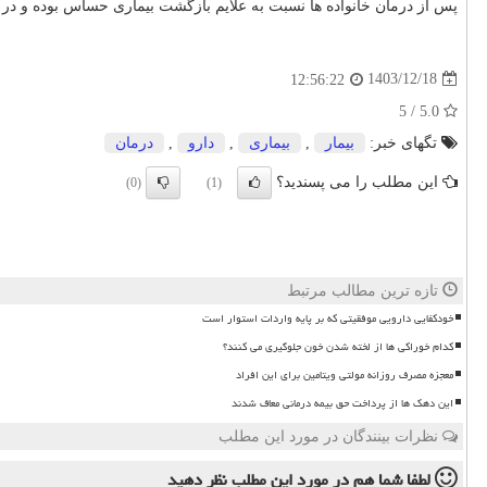
پس از درمان خانواده ها نسبت به علایم بازگشت بیماری حساس بوده و در 
1403/12/18
12:56:22
5.0 / 5
تگهای خبر:
بیمار
,
بیماری
,
دارو
,
درمان
این مطلب را می پسندید؟
(0)
(1)
تازه ترین مطالب مرتبط
خودکفایی دارویی موفقیتی که بر پایه واردات استوار است
کدام خوراکی ها از لخته شدن خون جلوگیری می کنند؟
معجزه مصرف روزانه مولتی ویتامین برای این افراد
این دهک ها از پرداخت حق بیمه درمانی معاف شدند
نظرات بینندگان در مورد این مطلب
لطفا شما هم
در مورد این مطلب
نظر دهید