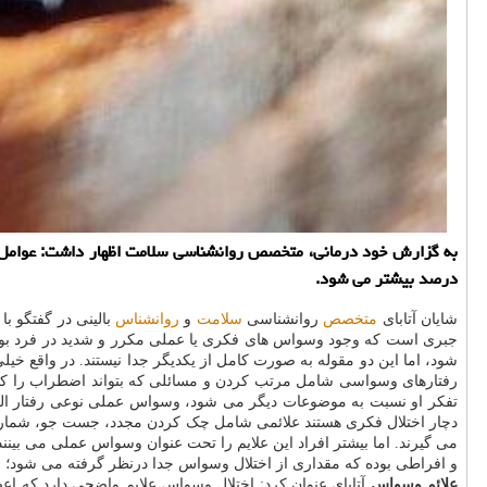
درصد بیشتر می شود.
شایان آتابای
متخصص
روانشناسی
سلامت
و
روانشناس
جبری است که وجود وسواس های فکری یا عملی مکرر و شدید در فرد بو
شود، اما این دو مقوله به صورت کامل از یکدیگر جدا نیستند. در واق
رفتارهای وسواسی شامل مرتب کردن و مسائلی که بتواند اضطراب را کم 
تفکر او نسبت به موضوعات دیگر می شود، وسواس عملی نوعی رفتار ا
دچار اختلال فکری هستند علائمی شامل چک کردن مجدد، جست جو، شمارش م
می گیرند. اما بیشتر افراد این علایم را تحت عنوان وسواس عملی می بی
و افراطی بوده که مقداری از اختلال وسواس جدا درنظر گرفته می شود؛ به
علائم وسواس
آتابای عنوان کرد: اختلال وسواس علایم واضحی دارد که اعضاء