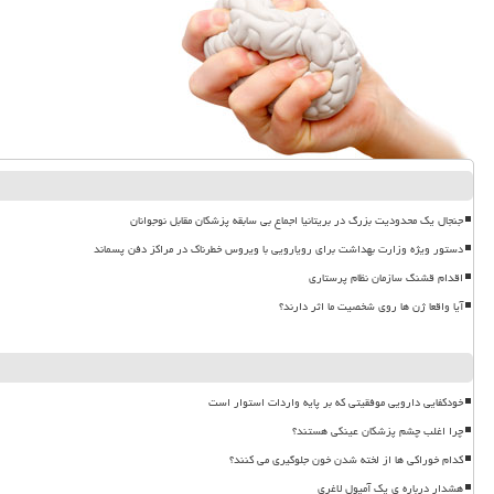
جنجال یک محدودیت بزرگ در بریتانیا اجماع بی سابقه پزشکان مقابل نوجوانان
دستور ویژه وزارت بهداشت برای رویارویی با ویروس خطرناک در مراکز دفن پسماند
اقدام قشنگ سازمان نظام پرستاری
آیا واقعا ژن ها روی شخصیت ما اثر دارند؟
خودکفایی دارویی موفقیتی که بر پایه واردات استوار است
چرا اغلب چشم پزشکان عینکی هستند؟
کدام خوراکی ها از لخته شدن خون جلوگیری می کنند؟
هشدار درباره ی یک آمپول لاغری