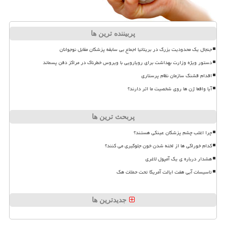
پربیننده ترین ها
جنجال یک محدودیت بزرگ در بریتانیا اجماع بی سابقه پزشکان مقابل نوجوانان
دستور ویژه وزارت بهداشت برای رویارویی با ویروس خطرناک در مراکز دفن پسماند
اقدام قشنگ سازمان نظام پرستاری
آیا واقعا ژن ها روی شخصیت ما اثر دارند؟
پربحث ترین ها
چرا اغلب چشم پزشکان عینکی هستند؟
کدام خوراکی ها از لخته شدن خون جلوگیری می کنند؟
هشدار درباره ی یک آمپول لاغری
تاسیسات آبی هفت ایالت آمریکا تحت حملات هک
جدیدترین ها