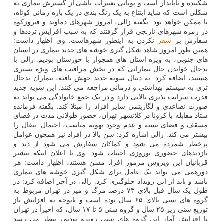
شکننده و ناپایدار است و پویایی تغییرات ناشی از گسترش بیماری به
شکلی است که شاید ابتناع به یک رنگ بندی در یک بازه زمانی کوتاه،
نا ممکن خواهد بود. بگفته زالی، امروز شهرهای دماوند و فیروزکوه
در زمره شهرهای نارنجی قرار گرفتند که به سبب افزایش ترددها و
سفارش بر
سفر
نکردن به اینطور شهرهاست. وی اظهار داشت:
همین طور امروز شاهد شکل گیری خوشه های جدید بیماری در استان
های جنوبی، به ویژه استان های همجوار با خوزستان بودیم. زالی با
بدحال خواندن حال بیمارانی که در بخش مراقبت های ویژه بستری
هستند، اضافه کرد: به دنبال سویه جدید جهش یافته، بیماران بدحال
تری به سیستم بهداشتی و درمانی مراجعه می کنند. این سویه جدید
قدرت سرایت پذیری بالایی دارد و در یک جمع خانوادگی می تواند به
صورت تصاعدی و لگاریتمی سایر افراد را مبتلا کند. بگفته فرمانده
ستاد مقابله با کرونا در کلانشهر تهران، حضور طولانی مدت در فضای
مسقف و فضای بسته و عدم وجود تهویه مناسب، احتمال انتقال را
بیشتر می کند. زالی اشاره کرد: سن بالا در افراد نیز همچون عوامل
پرخطر شمرده می شود و کماکان سفارش می شود از دید و
بازدیدهای حضوری نوروزی اجتناب شود. وی با اعلان اینکه بیشتر
قربانیان این ویروس مرموز افراد مسن هستند، اظهار داشت: هر
دورهمی می تواند یک عامل برای شکل گیری خوشه های بیماری
باشد و باید از این رویداد جلوگیری کرد. زالی در آخر اضافه کرد: در
طول یک سال قبل بالای ۷۳ درصد مرگ و میر در تهران مربوط به
گروه های سنی بالای ۶۵ سال بوده است و باتوجه به افزایش باز
توزیع سنی زیر ۲۵ سال و گروه سنی ۵ تا ۱۷ سال، که اخیراً در تهران
با افزایش آمار این گروه های سنی روبرو بودیم، بنظر می رسد