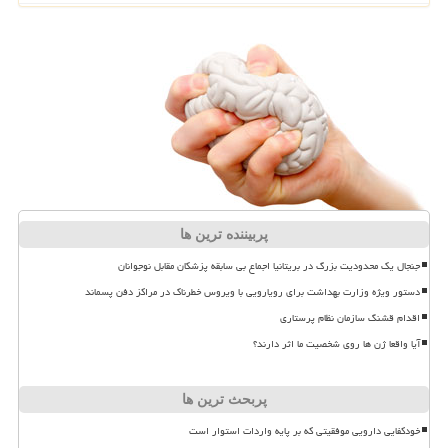
پربیننده ترین ها
جنجال یک محدودیت بزرگ در بریتانیا اجماع بی سابقه پزشکان مقابل نوجوانان
دستور ویژه وزارت بهداشت برای رویارویی با ویروس خطرناک در مراکز دفن پسماند
اقدام قشنگ سازمان نظام پرستاری
آیا واقعا ژن ها روی شخصیت ما اثر دارند؟
پربحث ترین ها
خودکفایی دارویی موفقیتی که بر پایه واردات استوار است