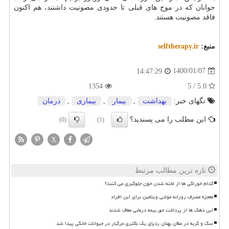
جوانان که در موج های قبلی تا حدودی مصونیت داشتند، هم اکنون
فاقد مصونیت هستند.
منبع:
selftherapy.ir
1400/01/07
14:47:29
1354
5.0 / 5
تگهای خبر:
بهداشت
,
بیمار
,
بیماری
,
درمان
این مطلب را می پسندید؟
(0)
(1)
X
تازه ترین مطالب مرتبط
کدام خوراکی ها از لخته شدن خون جلوگیری می کنند؟
معجزه مصرف روزانه مولتی ویتامین برای این افراد
این دهک ها از پرداخت حق بیمه درمانی معاف شدند
سگ و گربه در مظان بهتان ردپای یک باکتری مرگبار در حیوانات خانگی پیدا شد