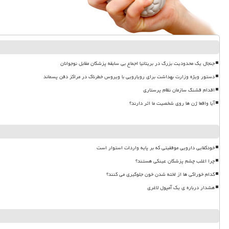
جنجال یک محدودیت بزرگ در بریتانیا اجماع بی سابقه پزشکان مقابل نوجوانان
دستور ویژه وزارت بهداشت برای رویارویی با ویروس خطرناک در مراکز دفن پسماند
اقدام قشنگ سازمان نظام پرستاری
آیا واقعا ژن ها روی شخصیت ما اثر دارند؟
خودکفایی دارویی موفقیتی که بر پایه واردات استوار است
چرا اغلب چشم پزشکان عینکی هستند؟
کدام خوراکی ها از لخته شدن خون جلوگیری می کنند؟
هشدار درباره ی یک آمپول لاغری