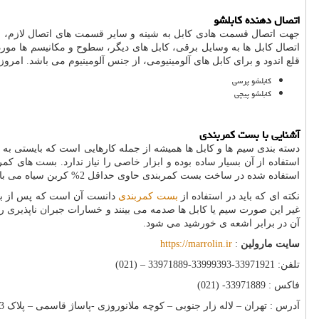
اتصال دهنده کابلشو
جهت اتصال قسمت هادی کابل به شینه و سایر قسمت های اتصال لازم، و د
اتصال کابل ها به وسایل برقی، کابل های دیگر، سطوح و مکانیسم ها مور
قلع اندود و برای کابل های آلومینیومی، از جنس آلومینیوم می باشد. امروزه
کابلشو پرسی
کابلشو پیچی
آشنایی با بست کمربندی
دسته بندی سیم ها و کابل ها همیشه از جمله کارهایی است که بایستی به
استفاده از آن بسیار ساده بوده و ابزار خاصی را نیاز ندارد. بست های ک
استفاده شده در ساخت بست کمربندی حاوی حداقل 2% کربن سیاه می باشد تا از زنجیر پلیمری ان محافظت کرده و باعث افزایش طول عمر بست کمربندی می شود.
نکته ای که باید در استفاده از
بست کمربندی
دانست آن است که پس از بستن
غیر این صورت سیم یا کابل ها صدمه می بینند و خسارات جبران ناپذیری ر
آن در برابر اشعه ی خورشید می شود.
سایت مارولین
:
https://marrolin.ir
تلفن: 33971921-33999393-33971889 – (021)
فاکس : 33971889- (021)
آدرس : تهران – لاله زار جنوبی – کوچه ملانوروزی -پاساژ قاسمی – پلاک 3