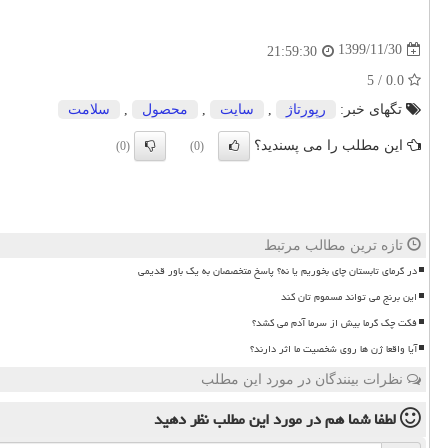
1399/11/30
21:59:30
0.0 / 5
تگهای خبر:
رپورتاژ
,
سایت
,
محصول
,
سلامت
این مطلب را می پسندید؟
(0)
(0)
تازه ترین مطالب مرتبط
در گرمای تابستان چای بخوریم یا نه؟ پاسخ متخصصان به یک باور قدیمی
این برنج می تواند مسموم تان کند
فکت چک گرما بیش از سرما آدم می کشد؟
آیا واقعا ژن ها روی شخصیت ما اثر دارند؟
نظرات بینندگان در مورد این مطلب
لطفا شما هم
در مورد این مطلب
نظر دهید