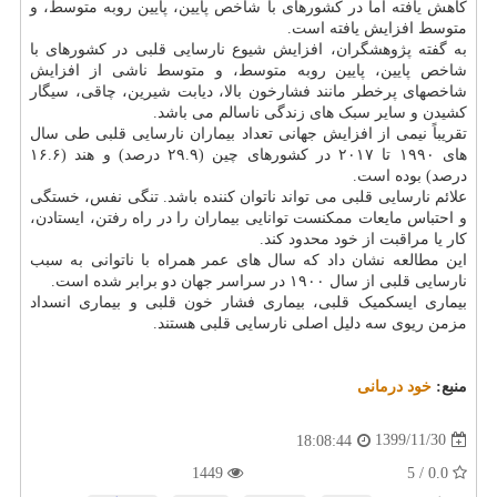
کاهش یافته اما در کشورهای با شاخص پایین، پایین روبه متوسط، و
متوسط افزایش یافته است.
به گفته پژوهشگران، افزایش شیوع نارسایی قلبی در کشورهای با
شاخص پایین، پایین روبه متوسط، و متوسط ناشی از افزایش
شاخصهای پرخطر مانند فشارخون بالا، دیابت شیرین، چاقی، سیگار
کشیدن و سایر سبک های زندگی ناسالم می باشد.
تقریباً نیمی از افزایش جهانی تعداد بیماران نارسایی قلبی طی سال
های ۱۹۹۰ تا ۲۰۱۷ در کشورهای چین (۲۹.۹ درصد) و هند (۱۶.۶
درصد) بوده است.
علائم نارسایی قلبی می تواند ناتوان کننده باشد. تنگی نفس، خستگی
و احتباس مایعات ممکنست توانایی بیماران را در راه رفتن، ایستادن،
کار یا مراقبت از خود محدود کند.
این مطالعه نشان داد که سال های عمر همراه با ناتوانی به سبب
نارسایی قلبی از سال ۱۹۰۰ در سراسر جهان دو برابر شده است.
بیماری ایسکمیک قلبی، بیماری فشار خون قلبی و بیماری انسداد
مزمن ریوی سه دلیل اصلی نارسایی قلبی هستند.
منبع:
خود درمانی
1399/11/30
18:08:44
1449
0.0 / 5