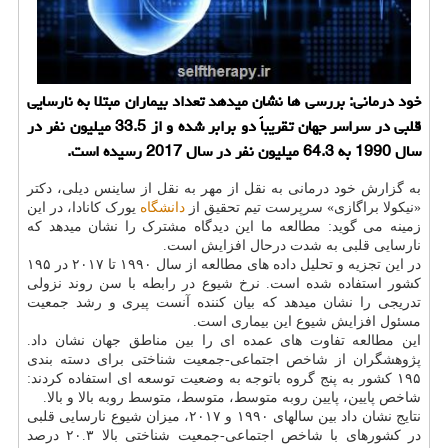
خود درمانی: بررسی ها نشان میدهد تعداد بیماران مبتلا به نارسایی
قلبی در سراسر جهان تقریباً دو برابر شده و از 33.5 میلیون نفر در
سال 1990 به 64.3 میلیون نفر در سال 2017 رسیده است.
به گزارش خود درمانی به نقل از مهر به نقل از ساینس دیلی، دکتر
«نیکولا براگازی» سرپرست تیم تحقیق از
دانشگاه
یورک کانادا، در این
زمینه می گوید: مطالعه ما این دیدگاه مشترک را نشان میدهد که
نارسایی قلبی به شدت درحال افزایش است.
در این تجزیه و تحلیل داده های مطالعه از سال ۱۹۹۰ تا ۲۰۱۷ در ۱۹۵
کشور استفاده شده است. نرخ شیوع در رابطه با سن روند نزولی
تدریجی را نشان میدهد که بیان کننده آنست پیری و رشد جمعیت
مسئول افزایش شیوع این بیماری است.
این مطالعه تفاوت های عمده ای را بین مناطق جهان نشان داد.
پژوهشگران از شاخص اجتماعی-جمعیت شناختی برای دسته بندی
۱۹۵ کشور به پنج گروه باتوجه به وضعیت توسعه ای استفاده کردند:
شاخص پایین، پایین روبه متوسط، متوسط، متوسط روبه بالا و بالا.
نتایج نشان داد بین سالهای ۱۹۹۰ و ۲۰۱۷، میزان شیوع نارسایی قلبی
در کشورهای با شاخص اجتماعی-جمعیت شناختی بالا ۲۰.۳ درصد