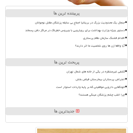
پربیننده ترین ها
جنجال یک محدودیت بزرگ در بریتانیا اجماع بی سابقه پزشکان مقابل نوجوانان
دستور ویژه وزارت بهداشت برای رویارویی با ویروس خطرناک در مراکز دفن پسماند
اقدام قشنگ سازمان نظام پرستاری
آیا واقعا ژن ها روی شخصیت ما اثر دارند؟
پربحث ترین ها
کشفی غیرمنتظره در یکی از خانه های شمال تهران
اعتراض پرستاران بیمارستان فیاض بخش
خودکفایی دارویی موفقیتی که بر پایه واردات استوار است
چرا اغلب چشم پزشکان عینکی هستند؟
جدیدترین ها