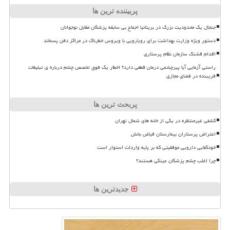
پربیننده ترین ها
جنجال یک محدودیت بزرگ در بریتانیا اجماع بی سابقه پزشکان مقابل نوجوانان
دستور ویژه وزارت بهداشت برای رویارویی با ویروس خطرناک در مراکز دفن پسماند
اقدام قشنگ سازمان نظام پرستاری
راستی آزمایی آیا پیرچشمی درمان قطعی دارد؟ اخطار یک فوق تخصص چشم درباره ی تبلیغات
فریبنده در فضای مجازی
پربحث ترین ها
کشفی غیرمنتظره در یکی از خانه های شمال تهران
اعتراض پرستاران بیمارستان فیاض بخش
خودکفایی دارویی موفقیتی که بر پایه واردات استوار است
چرا اغلب چشم پزشکان عینکی هستند؟
جدیدترین ها