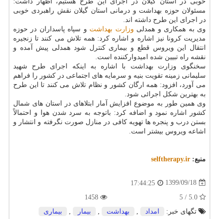
خوبی در استان گیلان در اجرای این طرح هستیم، اظهار داشت:
مسئولان حوزه بهداشت و درمانی استان گیلان نقش راهبردی خوبی
در اجرای این طرح داشته اند.
وی به همکاری و همدلی
وزارت بهداشت
و سپاه پاسداران در حوزه
مدیریت کرونا نیز اشاره و اشاره کرد: همه تلاش می کنند تا زنجیره
انتقال این ویروس قطع و بیماری کنترل شود همدلی پیش آمده و
نقشه راه تبیین شده امیدوارکننده است.
سخنگوی وزارت بهداشت با اشاره به اینکه اجرای طرح شهید
سلیمانی زمینه تقویت بنیه و سرمایه های اجتماعی در کشور را فراهم
می آورد، افزود: همه ارگان کشور و نظام تلاش می کنند تا این طرح
به بهترین شکل اجرائی شود.
وی همین طور به موضوع افزایش آمار ابتلاهای در استان های شمال
کشور اشاره نمود و اضافه کرد: باتوجه به سرد شدن هوا و احتمالاً
بستن درب و پنجره ها تهویه کافی در منازل صورت نگرفته و انتشار و
اشاعه ویروس بیشتر است.
منبع:
selftherapy.ir
1399/09/18
17:44:25
1458
5.0 / 5
تگهای خبر:
امداد
,
بهداشت
,
بیمار
,
بیماری