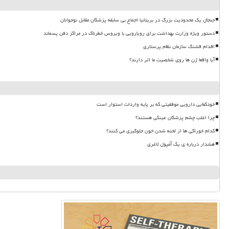
جنجال یک محدودیت بزرگ در بریتانیا اجماع بی سابقه پزشکان مقابل نوجوانان
دستور ویژه وزارت بهداشت برای رویارویی با ویروس خطرناک در مراکز دفن پسماند
اقدام قشنگ سازمان نظام پرستاری
آیا واقعا ژن ها روی شخصیت ما اثر دارند؟
خودکفایی دارویی موفقیتی که بر پایه واردات استوار است
چرا اغلب چشم پزشکان عینکی هستند؟
کدام خوراکی ها از لخته شدن خون جلوگیری می کنند؟
هشدار درباره ی یک آمپول لاغری