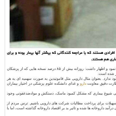
ادی هستند كه با مراجعه كنندگانی كه بیشتر آنها بیمار بوده و برای
ماری هم هستند.
شبانه روزی در ساوه در گفت و گو با ایسنا، به شرایط دشواری که در ایام کرونازده در داروخانه ها وجود دارد، اشاره نمود و اظهار داشت: روزانه بیش از ۸۵ درصد نسخه هایی که از پزشکان
یز شده است.
د ندارد. بعنوان مثال دارویی مثل فاموتیدین به صورت سهمیه ای به هر
نظارت دقیق معاونت
دارو
و غذای دانشکده علوم پزشکی در اختیار بیماران
تدایی شیوع بیماری که مشکل کمبود ماسک، دستکش و موادضدعفونی وجود
 تسهیلات برای پرداخت مطالبات شرکت های دارویی باشیم. ترس مردم از
ایی، عدم انجام چکاپ ماهیانه، کاهش تقاضای اقلام بهداشتی و آرایشی و... سبب کاهش ۳۰ تا ۴۰ درصدی درآمد داروخانه ها شده و تاثیر بد بر اقتصاد داروخانه گذاشته است، اما با