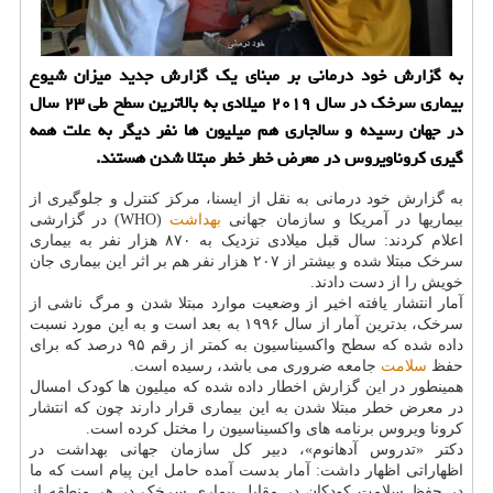
به گزارش خود درمانی بر مبنای یك گزارش جدید میزان شیوع
بیماری سرخك در سال ۲۰۱۹ میلادی به بالاترین سطح طی ۲۳ سال
در جهان رسیده و سالجاری هم میلیون ها نفر دیگر به علت همه
گیری كروناویروس در معرض خطر خطر مبتلا شدن هستند.
به گزارش خود درمانی به نقل از ایسنا، مرکز کنترل و جلوگیری از
بیماریها در آمریکا و سازمان جهانی
بهداشت
(WHO) در گزارشی
اعلام کردند: سال قبل میلادی نزدیک به ۸۷۰ هزار نفر به بیماری
سرخک مبتلا شده و بیشتر از ۲۰۷ هزار نفر هم بر اثر این بیماری جان
خویش را از دست دادند.
آمار انتشار یافته اخیر از وضعیت موارد مبتلا شدن و مرگ ناشی از
سرخک، بدترین آمار از سال ۱۹۹۶ به بعد است و به این مورد نسبت
داده شده که سطح واکسیناسیون به کمتر از رقم ۹۵ درصد که برای
حفظ
سلامت
جامعه ضروری می باشد، رسیده است.
همینطور در این گزارش اخطار داده شده که میلیون ها کودک امسال
در معرض خطر مبتلا شدن به این بیماری قرار دارند چون که انتشار
کرونا ویروس برنامه های واکسیناسیون را مختل کرده است.
دکتر «تدروس آدهانوم»، دبیر کل سازمان جهانی بهداشت در
اظهاراتی اظهار داشت: آمار بدست آمده حامل این پیام است که ما
در حفظ سلامت کودکان در مقابل بیماری سرخک در هر منطقه از