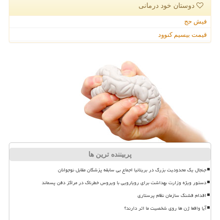
دوستان خود درمانی
فیش حج
قیمت بیسیم کنوود
پربیننده ترین ها
جنجال یک محدودیت بزرگ در بریتانیا اجماع بی سابقه پزشکان مقابل نوجوانان
دستور ویژه وزارت بهداشت برای رویارویی با ویروس خطرناک در مراکز دفن پسماند
اقدام قشنگ سازمان نظام پرستاری
آیا واقعا ژن ها روی شخصیت ما اثر دارند؟