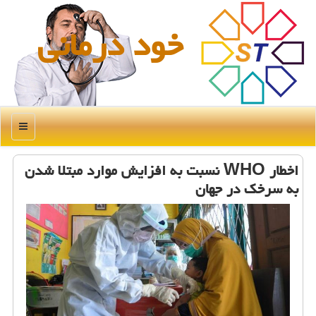
خود درمانی
منو
اخطار WHO نسبت به افزایش موارد مبتلا شدن
به سرخك در جهان