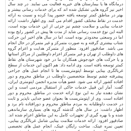
درمانگاه ها یا بیمارستان های خیریه فعالیت می نمایند. در چند سال
اخیر نیز گروه هایی تشکیل شده اند که برای خدمات رسانی بیشتر و
بهتر در مناطق کمتر توسعه یافته حضور پیدا کرده و نسبت به ارائه
خدمت در نقاط مختلف کشور اقدام می کنند. وی اظهار داشت: ارائه
خدمات بینایی و سلامت چشم نیز جزئی از این خدمات بوده است،
البته این نوع خدمت رسانی شاید از مدت ها پیش در کشور رایج بوده
اما در وسعتی محدودتر بوده است. اما در سال های اخیر این حرکت
شتاب بیشتری گرفته و به صورت متمرکز و غیر متمرکز در حال انجام
می باشد. صادقپور افزود: منظور از متمرکز هدایت و اعزام گروه
های داوطلب از تهران و غیر متمرکز اعزام داوطلبین از مراکز استانها
و یا حرکت های خودجوش همکاران ما در خود شهرستان های نقاط
کمتر توسعه یافته است. وی ادامه داد: هم اکنون این خدمات از سطح
غربالگری بینایی توسط اپتومتریست ها تا انجام عمل های جراحی
پیشرفته چشم توسط متخصصین داوطلب در مناطق محروم و دور
افتاده کشور ارائه می شود. عضو هیأت مدیره انجمن اپتومتری ایران،
گفت: آمار این قبیل خدمات حاکی از استقبال مردمی است و این
نشان دهنده نیاز به این نوع ارائه خدمت در مناطق محروم و دور
افتاده است. وی از اپتومتریست ها بعنوان عضو جدایی ناپذیر و ثابت
در خدمت داوطلبانه به مردم مناطق محروم و دورافتاده نام برد و
اظهار داشت: در سال های گذشته گروه های بسیاری سازماندهی
شده و با بهره گیری از تجهیزات کامل به این مناطق اعزام شده اند.
صادقپور افزود: ارائه خدمات سلامت بینایی شامل غربالگری بینایی،
تعیین نمره عینک، ساخت رایگان عینک، انجام عمل های تخصصی