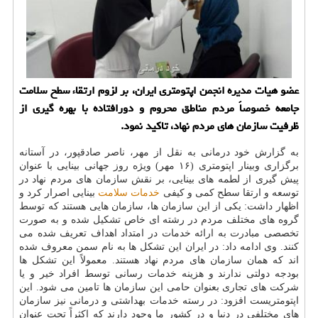
عضو هیات مدیره انجمن اپتومتری ایران، بر لزوم ارتقاء سطح سلامت
جامعه خصوصاً مردم مناطق محروم و دورافتاده با بهره گیری از
ظرفیت سازمان های مردم نهاد، تاكید نمود.
به گزارش خود درمانی به نقل از مهر، ناصر صادقپور، در آستانه
برگزاری وبینار اپتومتری (۱۶ مهر) ویژه روز جهانی بینایی با عنوان
پیش گیری از لطمه های بینایی، بر نقش سازمان های مردم نهاد در
توسعه و ارتقا سطح کمی و کیفی
خدمات
سلامت
بینایی اصرار کرد و
اظهار داشت: یکی از این سازمان ها، سازمان هایی هستند که توسط
گروه های مختلف مردم در رشته ای خاص تشکیل شده و به صورت
تخصصی مبادرت به ارائه خدمات در امتداد اهداف تعریف شده می
کنند. وی ادامه داد: در ایران این تشکل ها به نام سمن معروف شده
اند که همان سازمان های مردم نهاد هستند. معمولاً این تشکل ها
بودجه دولتی ندارند و هزینه خدمات رسانی توسط افراد خیر و یا
شرکت های تجاری بعنوان حامی این سازمان ها تامین می شود. این
اپتومتریست افزود: در رسته خدمات بهداشتی و درمانی نیز سازمان
های مختلفی در دنیا و در کشور ما وجود دارند که اکثراً تحت عنوان