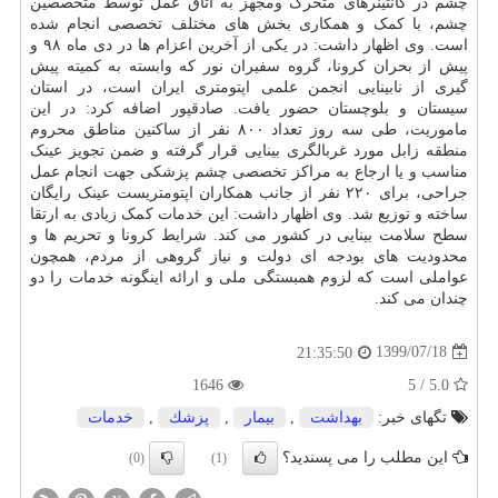
چشم در کانتینرهای متحرک ومجهز به اتاق عمل توسط متخصصین
چشم، با کمک و همکاری بخش های مختلف تخصصی انجام شده
است. وی اظهار داشت: در یکی از آخرین اعزام ها در دی ماه ۹۸ و
پیش از بحران کرونا، گروه سفیران نور که وابسته به کمیته پیش
گیری از نابینایی انجمن علمی اپتومتری ایران است، در استان
سیستان و بلوچستان حضور یافت. صادقپور اضافه کرد: در این
ماموریت، طی سه روز تعداد ۸۰۰ نفر از ساکنین مناطق محروم
منطقه زابل مورد غربالگری بینایی قرار گرفته و ضمن تجویز عینک
مناسب و یا ارجاع به مراکز تخصصی چشم پزشکی جهت انجام عمل
جراحی، برای ۲۲۰ نفر از جانب همکاران اپتومتریست عینک رایگان
ساخته و توزیع شد. وی اظهار داشت: این خدمات کمک زیادی به ارتقا
سطح سلامت بینایی در کشور می کند. شرایط کرونا و تحریم ها و
محدودیت های بودجه ای دولت و نیاز گروهی از مردم، همچون
عواملی است که لزوم همبستگی ملی و ارائه اینگونه خدمات را دو
چندان می کند.
1399/07/18
21:35:50
1646
5.0 / 5
تگهای خبر:
بهداشت
,
بیمار
,
پزشك
,
خدمات
این مطلب را می پسندید؟
(0)
(1)