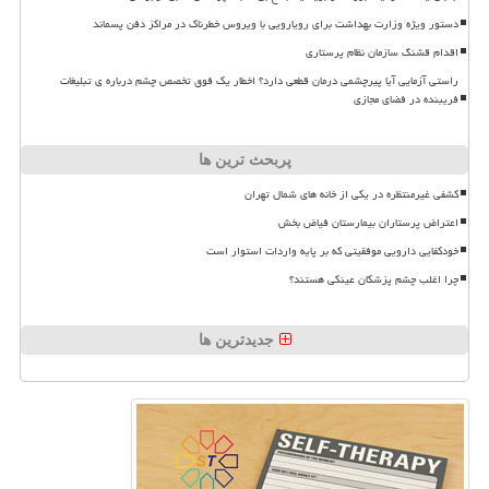
دستور ویژه وزارت بهداشت برای رویارویی با ویروس خطرناک در مراکز دفن پسماند
اقدام قشنگ سازمان نظام پرستاری
راستی آزمایی آیا پیرچشمی درمان قطعی دارد؟ اخطار یک فوق تخصص چشم درباره ی تبلیغات
فریبنده در فضای مجازی
پربحث ترین ها
کشفی غیرمنتظره در یکی از خانه های شمال تهران
اعتراض پرستاران بیمارستان فیاض بخش
خودکفایی دارویی موفقیتی که بر پایه واردات استوار است
چرا اغلب چشم پزشکان عینکی هستند؟
جدیدترین ها