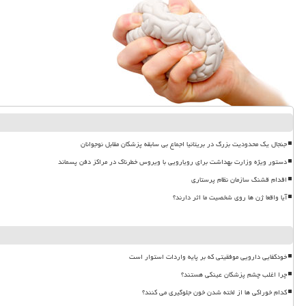
جنجال یک محدودیت بزرگ در بریتانیا اجماع بی سابقه پزشکان مقابل نوجوانان
دستور ویژه وزارت بهداشت برای رویارویی با ویروس خطرناک در مراکز دفن پسماند
اقدام قشنگ سازمان نظام پرستاری
آیا واقعا ژن ها روی شخصیت ما اثر دارند؟
خودکفایی دارویی موفقیتی که بر پایه واردات استوار است
چرا اغلب چشم پزشکان عینکی هستند؟
کدام خوراکی ها از لخته شدن خون جلوگیری می کنند؟