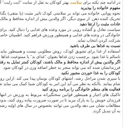
در ادامه چند نکته برای
سلامت
بهتر کودکان به نقل از سایت "ایت رایت" 
مفهوم خانواده را بپذیرید
نحوه پویایی خانواده می تواند بر سلامتی کودک تاثیر مثبت (یا منفی) بگذار
تحریک کننده ذهن. از سوی دیگر، اگر والدین بیش از اندازه محافظ و مالک ب
عادات مثبت را ارتقا دهید
سیاست تعادل و گشاده رویی در مورد وعده های غذایی را دنبال کنید. بر
خانوادگی در وعده های غذایی و همینطور ورزش فراهم کنید. اطمینان حاصل 
شرکت کردن انتخاب نماید.
نسبت به غذاها بی طرف باشید
استفاده از غذا برای تشویق کودک، روش مطلوبی نیست و همینطور نباید او ر
ناسالم با غذا شود. برچسب زدن غذاها بعنوان "غذای بد" یا ممنوعیت غذاها 
اگر والدین بیش از اندازه محافظ و مالک باشند، کودکان کمتر تمایل به رفتا
فرزندانشان شده که می تواند منجر به خطر اضافه وزن در کودکان شود.
کودکان را به غذا خوردن مجبور نکنید
با سپری شدن مراحل رشد، اشتهای کودکان نوسان پیدا می کند. ازاین رو وق
شام بمانند. باآنکه به نظر می آید این امر به کودکان شما کمک می نماید تغ
فعالیت های منظم خانوادگی را برنامه ریزی کنید
تاکتیک های اجبار و همینطور قوانین سختگیرانه مربوط به ورزش در انته
فرزندان خویش را به پارک ببرید تا در صورت ضرورت پیاده روی کنند، بدوند،
مطالعات نشان می دهد والدین می توانند بخصوص در سال های اولیه رشد رفت
به آن تبدیل گردد.