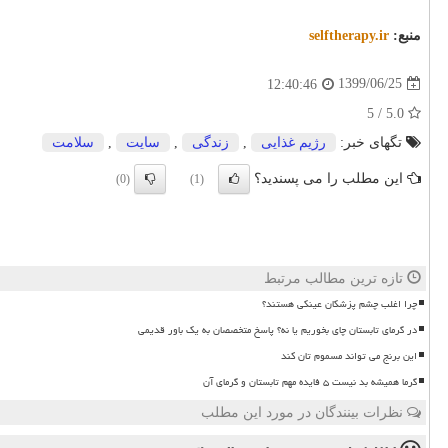
منبع:
selftherapy.ir
1399/06/25
12:40:46
5.0 / 5
تگهای خبر:
رژیم غذایی
,
زندگی
,
سایت
,
سلامت
این مطلب را می پسندید؟
(0)
(1)
تازه ترین مطالب مرتبط
چرا اغلب چشم پزشکان عینکی هستند؟
در گرمای تابستان چای بخوریم یا نه؟ پاسخ متخصصان به یک باور قدیمی
این برنج می تواند مسموم تان کند
گرما همیشه بد نیست ۵ فایده مهم تابستان و گرمای آن
نظرات بینندگان در مورد این مطلب