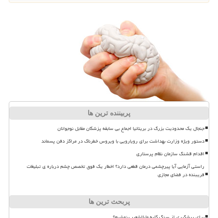
پربیننده ترین ها
جنجال یک محدودیت بزرگ در بریتانیا اجماع بی سابقه پزشکان مقابل نوجوانان
دستور ویژه وزارت بهداشت برای رویارویی با ویروس خطرناک در مراکز دفن پسماند
اقدام قشنگ سازمان نظام پرستاری
راستی آزمایی آیا پیرچشمی درمان قطعی دارد؟ اخطار یک فوق تخصص چشم درباره ی تبلیغات
فریبنده در فضای مجازی
پربحث ترین ها
برای پیشگیری از سنگ کلیه ماءالشعیر بنوشیم؟