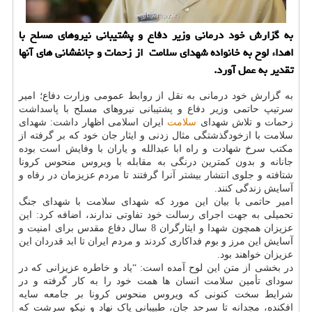
به گزارش خود درمانی وزیر دفاع و پشتیبانی نیروهای مسلح با
اهداء لوح به خانواده شهدای سلامت از زحمات و جانفشانی های آنها
تقدیر به عمل آورد.
به گزارش خود درمانی به نقل از روابط عمومی وزارت دفاع؛ امیر
سرتیپ حاتمی وزیر دفاع و پشتیبانی نیروهای مسلح با پاسداشت
زحمات و تلاش شهدای
سلامت
ایران اسلامی اظهار داشت: شهدای
سلامت با ازخودگذشتگی مثال زدنی و ایثار جان خود که بر گرفته از
مکتب سرخ شهادت و راه ابا عبدالله و یاران با وفایش است بوده
جانانه و بدون کمترین درنگی به مقابله با ویروس منحوس کرونا
شتافته و جلوی انتشار بیشتر آنرا گرفتند تا مردم عزیزمان در رفاه و
آسایش زندگی کنند.
امیر حاتمی با بیان این مورد که شهدای سلامت با شهدای جنگ
تحمیلی به جهت اجرای رسالت خود تفاوتی ندارند، اضافه کرد: این
عزیزان همچون شهدا و ایثارگران 8 سال دفاع مقدس برای امنیت و
آسایش این مرز و بوم فداکاری کردند و مردم ایران تا ابد قدردان این
عزیزان خواهند بود.
در بخشی از متن این لوح آمده است: “یاد و خاطره عزیزانی که در
سودای تأمین سلامت انسان ها همت خود را به کار گرفته و در
شرایط سخت کنونی که ویروس منحوس کرونا بر جامعه سایه
افکنده، مجدانه تا سرحد جان، طبیبانی پاک نهاد و نیکو سرشت که