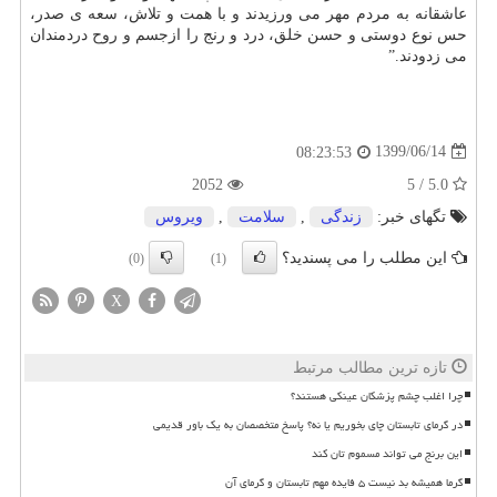
عاشقانه به مردم مهر می ورزیدند و با همت و تلاش، سعه ی صدر،
حس نوع دوستی و حسن خلق، درد و رنج را ازجسم و روح دردمندان
می زدودند.”
1399/06/14
08:23:53
2052
5.0 / 5
تگهای خبر:
زندگی
,
سلامت
,
ویروس
این مطلب را می پسندید؟
(0)
(1)
X
تازه ترین مطالب مرتبط
چرا اغلب چشم پزشکان عینکی هستند؟
در گرمای تابستان چای بخوریم یا نه؟ پاسخ متخصصان به یک باور قدیمی
این برنج می تواند مسموم تان کند
گرما همیشه بد نیست ۵ فایده مهم تابستان و گرمای آن