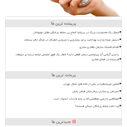
پربیننده ترین ها
جنجال یک محدودیت بزرگ در بریتانیا اجماع بی سابقه پزشکان مقابل نوجوانان
دستور ویژه وزارت بهداشت برای رویارویی با ویروس خطرناک در مراکز دفن پسماند
اقدام قشنگ سازمان نظام پرستاری
راستی آزمایی آیا پیرچشمی درمان قطعی دارد؟ اخطار یک فوق تخصص چشم درباره ی تبلیغات
فریبنده در فضای مجازی
پربحث ترین ها
کشفی غیرمنتظره در یکی از خانه های شمال تهران
اعتراض پرستاران بیمارستان فیاض بخش
خودکفایی دارویی موفقیتی که بر پایه واردات استوار است
چرا اغلب چشم پزشکان عینکی هستند؟
جدیدترین ها