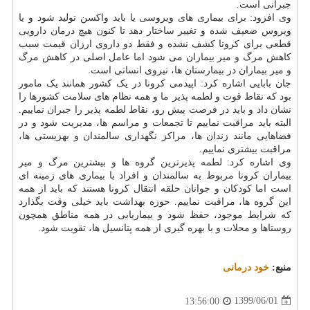
جبرانی است.
وی افزود: برای بیماری های ویروسی یا باید واکسن تولید شود و یا
ویروس ضعیف شده و تغییر ساختار دهد تا کنون هیچ درمان دارویی
قطعی برای کرونا کشف نشده و فقط دو داروی ارزان قیمت سبب
کاهش مرگ و میر بیماران می شود اما عامل اصلی در کاهش مرگ
و میر بیماران در بیمارستان ها، نیروی انسانی است.
جان بابایی اشاره کرد: اپیدمی کرونا در یک کشور همانند یک مامور
بود که نقاط قوت و لطمه پذیر ما و همه نظام های سلامت کشورها را
نشان داد و باید در فرصت پیش رو، نقاط لطمه پذیر را جبران نماییم.
البته باید مراقبت نماییم تا تجمعات و مراسم ها، مدیریت شود و در
فضاهایی مانند زندان ها، مراکز نگهداری سالمندان و بهزیستی ها،
مراقبت بیشتری نماییم.
وی اشاره کرد: لطمه پذیرترین گروه ها و بیشترین مرگ و میر
بیماران کرونا مربوط به سالمندان و افراد با بیماری های زمینه ای
است اما کودکان و جوانان حلقه انتقال کرونا هستند که باید از همه
این گروه ها، مراقبت نماییم. حوزه بهداشت باید خیلی وقت بگذارد
که شرایط موجود، حفظ شود و بیماریابی در همه مناطق همچون
روستاها و محلات و با بهره گیری از همه پتانسیل ها، تقویت شود.
منبع:
خود درمانی
1399/06/01
13:56:00