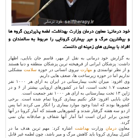
خود درمانی: معاون درمان وزارت بهداشت، لطمه پذیرترین گروه ها
و بیشترین مرگ و میر بیماران كرونایی را مربوط به سالمندان و
افراد با بیماری های زمینه ای دانست.
به گزارش خود درمانی به نقل از مهر، قاسم جان بابایی، اظهار
داشت: پزشکان ایرانی از فرهیخته ترین پزشکان منطقه و دنیا هستند
و از نظر توانمندی و
مهارت
نیروی انسانی در حوزه
سلامت
مشکلی
نداریم اما در حوزه زیرساخت ها، ضعف هایی داریم.
وی افزود: میزان تخت بیمارستانی در ایران به ازای هر ۱۰۰۰ نفر
جمعیت ۱.۷ تخت است، اما در کشورهای اروپایی بیشتر از ۶ و در
ژاپن ۱۳ تخت بیمارستانی به ازای هر ۱۰۰۰ نفر جمعیت است.
جان بابایی افزود: فکر نکنیم بیماری کرونا تمام شده است. برخی
کشورها بودند که ابتدا وجود موارد بیماری را انکار می کردند اما پس
از دو سه هفته گرفتار شدند و کشورهایی هستند که آمار کرونا در آنها
چندین برابر ایران است اما آمار آنها شفاف و صادقانه بیان نمی
گردد.
معاون
درمان
وزارت
بهداشت
اشاره کرد: مهم ترین هدف ما در
کنترل بیماری کرونا باید کاهش مرگ و میر باشد، چون لطمه غیر قابل