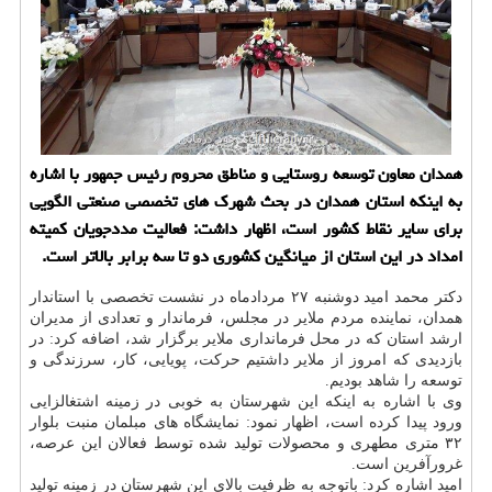
همدان معاون توسعه روستایی و مناطق محروم رئیس جمهور با اشاره
به ‏اینكه استان همدان در بحث شهرك های تخصصی صنعتی الگویی
‏برای سایر نقاط كشور است، اظهار داشت: فعالیت مددجویان كمیته
امداد در این ‏استان از میانگین كشوری دو تا سه برابر بالاتر است.‏
دکتر محمد امید دوشنبه ۲۷ مردادماه در نشست تخصصی با استاندار
همدان، نماینده مردم ملایر در مجلس، فرماندار و تعدادی از مدیران
ارشد استان که در محل فرمانداری ملایر برگزار شد، اضافه کرد: در
بازدیدی که امروز از ملایر داشتیم حرکت، پویایی، کار، سرزندگی و
توسعه را شاهد بودیم.
وی با اشاره به اینکه این شهرستان به خوبی در زمینه اشتغالزایی
ورود پیدا کرده است، اظهار نمود: نمایشگاه های مبلمان منبت بلوار
۳۲ متری مطهری و محصولات تولید شده توسط فعالان این عرصه،
غرورآفرین است.
امید اشاره کرد: باتوجه به ظرفیت بالای این شهرستان در زمینه تولید