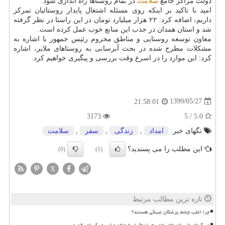
دولت مراکز جامع
سلامت
در تمام روستاها راه اندازی شود.
امید با تاکید بر اینکه روی مسئله اشتغال پایدار روستائیان تمرکز
داریم، اضافه کرد: ۲۲ هزار میلیارد تومان در این راستا در نظر گرفته
شد و استان همدان در جذب این منابع خوب عمل کرده است.
معاون توسعه روستایی و مناطق محروم رئیس جمهور با اشاره به
مشکلات مطرح شده در بحث آبرسانی به روستاهای ملایر، اشاره
کرد: این موارد را در اسرع وقت بررسی و پیگیری خواهیم کرد.
1399/05/27
21:58:01
3173
5.0 / 5
تگهای خبر:
امداد
,
زندگی
,
سفر
,
سلامت
این مطلب را می پسندید؟
(0)
(1)
X
تازه ترین مطالب مرتبط
چرا اغلب چشم پزشکان عینکی هستند؟
در گرمای تابستان چای بخوریم یا نه؟ پاسخ متخصصان به یک باور قدیمی