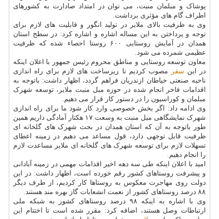
پوشاک و مبلمان منبت، می توان در امتداد صادارت به کشورهای
اطراف گام های مؤثری برداشت.
وی به ظرفیت بالای ملایر در تولید انگور و قابلیت های لازم برای
توجه و پرداختن به این مساله اشاره و اشاره کرد: در سطح استان
همدان در آمایش روستایی ۶۰۰ روستا احصاء شده که ظرفیت
عظیمی شمرده می شود.
معاون توسعه روستایی و مناطق محروم رئیس جمهور با اعلان اینکه
در این
سفر
مصوب کردیم تا زیرساخت های لازم برای راه اندازی
ناحیه صنعتی خیاطان ازندریان فراهم گردد، اظهار داشت: باتوجه به
اقدامات فاخر انجام شده در حوزه مبل منبت ملایر، توسعه شهرک
مبلمان و کوراسیون را در دستور کار قرار می دهیم.
وی ادامه داد: اگر بخش خصوصی وارد کار شود ما برای راه اندازی
شهرک نمایشگاهی مبل منبت به وسعت ۱۷ هکتار آمادگی داریم همین
طور باتوجه به آن که استان همدان در بحث شهرک های گلخانه ای
ظرفیت قابل توجهی دارد، قول مساعد می دهیم در زمینه اعطای
تسهلات لازم برای توسعه شهرک های گلخانه ای ملایر مساعدت لازم
را انجام دهیم.
امید با اعلان اینکه طی سه دهه اخیر اقدامات مهمی در زمینه آبادانی
و پیشرفت روستاهای کشور رقم خورده است، اظهار داشت: در این
دولت روی مهاجرت معکوس به روستاها کار کردیم، از طرف دیگر
۸۸ درصد روستاهای کشور از نعمت انشعابات گاز بهره مند هستند.
وی با اشاره به اینکه ۹۸ درصد روستاهای کشور به شبکه ملی
ارتباطات وصل هستند، اضافه کرد: مقرر شده است تا اختتام این