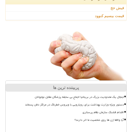
فیش حج
قیمت بیسیم کنوود
پربیننده ترین ها
جنجال یک محدودیت بزرگ در بریتانیا اجماع بی سابقه پزشکان مقابل نوجوانان
دستور ویژه وزارت بهداشت برای رویارویی با ویروس خطرناک در مراکز دفن پسماند
اقدام قشنگ سازمان نظام پرستاری
آیا واقعا ژن ها روی شخصیت ما اثر دارند؟