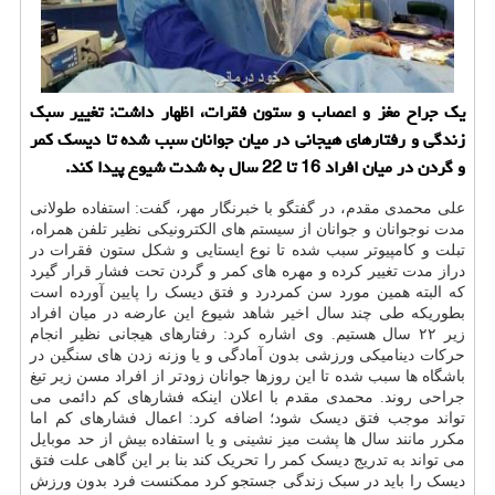
یك جراح مغز و اعصاب و ستون فقرات، اظهار داشت: تغییر سبك
زندگی و رفتارهای هیجانی در میان جوانان سبب شده تا دیسك كمر
و گردن در میان افراد 16 تا 22 سال به شدت شیوع پیدا كند.
علی محمدی مقدم، در گفتگو با خبرنگار مهر، گفت: استفاده طولانی
مدت نوجوانان و جوانان از سیستم های الکترونیکی نظیر تلفن همراه،
تبلت و کامپیوتر سبب شده تا نوع ایستایی و شکل ستون فقرات در
دراز مدت تغییر کرده و مهره های کمر و گردن تحت فشار قرار گیرد
که البته همین مورد سن کمردرد و فتق دیسک را پایین آورده است
بطوریکه طی چند سال اخیر شاهد شیوع این عارضه در میان افراد
زیر ۲۲ سال هستیم. وی اشاره کرد: رفتارهای هیجانی نظیر انجام
حرکات دینامیکی ورزشی بدون آمادگی و یا وزنه زدن های سنگین در
باشگاه ها سبب شده تا این روزها جوانان زودتر از افراد مسن زیر تیغ
جراحی روند. محمدی مقدم با اعلان اینکه فشارهای کم دائمی می
تواند موجب فتق دیسک شود؛ اضافه کرد: اعمال فشارهای کم اما
مکرر مانند سال ها پشت میز نشینی و یا استفاده بیش از حد موبایل
می تواند به تدریج دیسک کمر را تحریک کند بنا بر این گاهی علت فتق
دیسک را باید در سبک زندگی جستجو کرد ممکنست فرد بدون ورزش