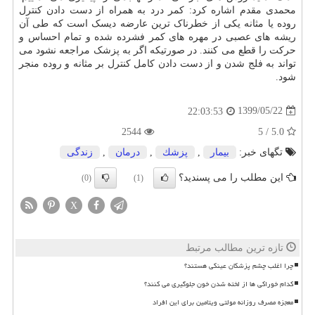
محمدی مقدم اشاره کرد: کمر درد به همراه از دست دادن کنترل
روده یا مثانه یکی از خطرناک ترین عارضه دیسک است که طی آن
ریشه های عصبی در مهره های کمر فشرده شده و تمام احساس و
حرکت را قطع می کنند. در صورتیکه اگر به پزشک مراجعه نشود می
تواند به فلج شدن و از دست دادن کامل کنترل بر مثانه و روده منجر
شود.
1399/05/22
22:03:53
2544
5.0 / 5
تگهای خبر:
بیمار
,
پزشك
,
درمان
,
زندگی
این مطلب را می پسندید؟
(0)
(1)
X
تازه ترین مطالب مرتبط
چرا اغلب چشم پزشکان عینکی هستند؟
کدام خوراکی ها از لخته شدن خون جلوگیری می کنند؟
معجزه مصرف روزانه مولتی ویتامین برای این افراد