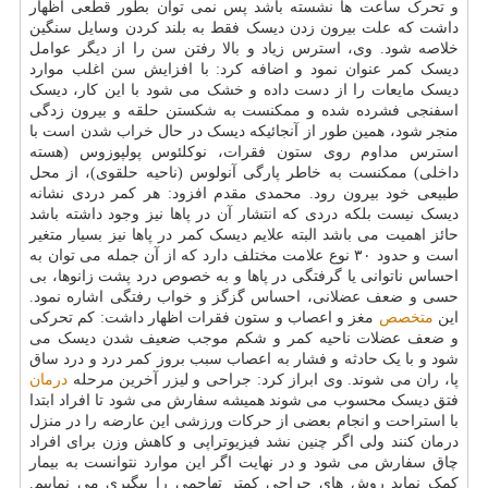
و تحرک ساعت ها نشسته باشد پس نمی توان بطور قطعی اظهار
داشت که علت بیرون زدن دیسک فقط به بلند کردن وسایل سنگین
خلاصه شود. وی، استرس زیاد و بالا رفتن سن را از دیگر عوامل
دیسک کمر عنوان نمود و اضافه کرد: با افزایش سن اغلب موارد
دیسک مایعات را از دست داده و خشک می شود با این کار، دیسک
اسفنجی فشرده شده و ممکنست به شکستن حلقه و بیرون زدگی
منجر شود، همین طور از آنجائیکه دیسک در حال خراب شدن است با
استرس مداوم روی ستون فقرات، نوکلئوس پولپوزوس (هسته
داخلی) ممکنست به خاطر پارگی آنولوس (ناحیه حلقوی)، از محل
طبیعی خود بیرون رود. محمدی مقدم افزود: هر کمر دردی نشانه
دیسک نیست بلکه دردی که انتشار آن در پاها نیز وجود داشته باشد
حائز اهمیت می باشد البته علایم دیسک کمر در پاها نیز بسیار متغیر
است و حدود ۳۰ نوع علامت مختلف دارد که از آن جمله می توان به
احساس ناتوانی یا گرفتگی در پاها و به خصوص درد پشت زانوها، بی
حسی و ضعف عضلانی، احساس گزگز و خواب رفتگی اشاره نمود.
این
متخصص
مغز و اعصاب و ستون فقرات اظهار داشت: کم تحرکی
و ضعف عضلات ناحیه کمر و شکم موجب ضعیف شدن دیسک می
شود و با یک حادثه و فشار به اعصاب سبب بروز کمر درد و درد ساق
پا، ران می شوند. وی ابراز کرد: جراحی و لیزر آخرین مرحله
درمان
فتق دیسک محسوب می شوند همیشه سفارش می شود تا افراد ابتدا
با استراحت و انجام بعضی از حرکات ورزشی این عارضه را در منزل
درمان کنند ولی اگر چنین نشد فیزیوتراپی و کاهش وزن برای افراد
چاق سفارش می شود و در نهایت اگر این موارد نتوانست به بیمار
کمک نماید روش های جراحی کمتر تهاجمی را پیگیری می نماییم.