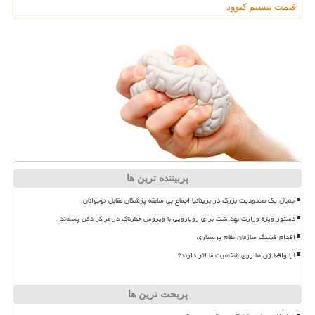
قیمت بیسیم کنوود
پربیننده ترین ها
جنجال یک محدودیت بزرگ در بریتانیا اجماع بی سابقه پزشکان مقابل نوجوانان
دستور ویژه وزارت بهداشت برای رویارویی با ویروس خطرناک در مراکز دفن پسماند
اقدام قشنگ سازمان نظام پرستاری
آیا واقعا ژن ها روی شخصیت ما اثر دارند؟
پربحث ترین ها