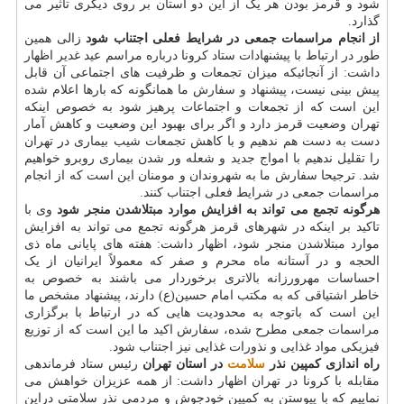
شود و قرمز بودن هر یک از این دو استان بر روی دیگری تاثیر می
گذارد.
از انجام مراسمات جمعی در شرایط فعلی اجتناب شود
زالی همین
طور در ارتباط با پیشنهادات ستاد کرونا درباره مراسم عید غدیر اظهار
داشت: از آنجائیکه میزان تجمعات و ظرفیت های اجتماعی آن قابل
پیش بینی نیست، پیشنهاد و سفارش ما همانگونه که بارها اعلام شده
این است که از تجمعات و اجتماعات پرهیز شود به خصوص اینکه
تهران وضعیت قرمز دارد و اگر برای بهبود این وضعیت و کاهش آمار
دست به دست هم ندهیم و با کاهش تجمعات شیب بیماری در تهران
را تقلیل ندهیم با امواج جدید و شعله ور شدن بیماری روبرو خواهیم
شد. ترجیحا سفارش ما به شهروندان و مومنان این است که از انجام
مراسمات جمعی در شرایط فعلی اجتناب کنند.
هرگونه تجمع می تواند به افزایش موارد مبتلاشدن منجر شود
وی با
تاکید بر اینکه در شهرهای قرمز هرگونه تجمع می تواند به افزایش
موارد مبتلاشدن منجر شود، اظهار داشت: هفته های پایانی ماه ذی
الحجه و در آستانه ماه محرم و صفر که معمولاً ایرانیان از یک
احساسات مهرورزانه بالاتری برخوردار می باشند به خصوص به
خاطر اشتیاقی که به مکتب امام حسین(ع) دارند، پیشنهاد مشخص ما
این است که باتوجه به محدودیت هایی که در ارتباط با برگزاری
مراسمات جمعی مطرح شده، سفارش اکید ما این است که از توزیع
فیزیکی مواد غذایی و نذورات غذایی نیز اجتناب شود.
راه اندازی کمپین نذر
سلامت
در استان تهران
رئیس ستاد فرماندهی
مقابله با کرونا در تهران اظهار داشت: از همه عزیزان خواهش می
نماییم که با پیوستن به کمپین خودجوش و مردمی نذر سلامتی دراین