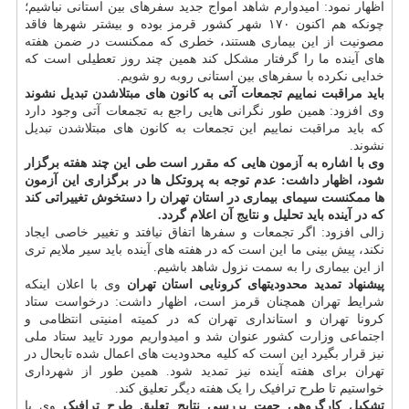
اظهار نمود: امیدوارم شاهد امواج جدید سفرهای بین استانی نباشیم؛
چونکه هم اکنون ۱۷۰ شهر کشور قرمز بوده و بیشتر شهرها فاقد
مصونیت از این بیماری هستند، خطری که ممکنست در ضمن هفته
های آینده ما را گرفتار مشکل کند همین چند روز تعطیلی است که
خدایی نکرده با سفرهای بین استانی روبه رو شویم.
باید مراقبت نماییم تجمعات آتی به کانون های مبتلاشدن تبدیل نشوند
وی افزود: همین طور نگرانی هایی راجع به تجمعات آتی وجود دارد
که باید مراقبت نماییم این تجمعات به کانون های مبتلاشدن تبدیل
نشوند.
وی با اشاره به آزمون هایی که مقرر است طی این چند هفته برگزار
شود، اظهار داشت: عدم توجه به پروتکل ها در برگزاری این آزمون
ها ممکنست سیمای بیماری در استان تهران را دستخوش تغییراتی کند
که در آینده باید تحلیل و نتایج آن اعلام گردد.
زالی افزود: اگر تجمعات و سفرها اتفاق نیافتد و تغییر خاصی ایجاد
نکند، پیش بینی ما این است که در هفته های آینده باید سیر ملایم تری
از این بیماری را به سمت نزول شاهد باشیم.
پیشنهاد تمدید محدودیتهای کرونایی استان تهران
وی با اعلان اینکه
شرایط تهران همچنان قرمز است، اظهار داشت: درخواست ستاد
کرونا تهران و استانداری تهران که در کمیته امنیتی انتظامی و
اجتماعی وزارت کشور عنوان شد و امیدواریم مورد تایید ستاد ملی
نیز قرار بگیرد این است که کلیه محدودیت های اعمال شده تابحال در
تهران برای هفته آینده نیز تمدید شود. همین طور از شهرداری
خواستیم تا طرح ترافیک را یک هفته دیگر تعلیق کند.
تشکیل کارگروهی جهت بررسی نتایج تعلیق طرح ترافیک
وی با