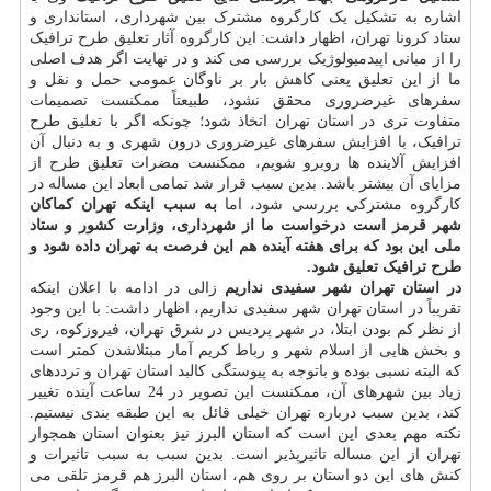
اشاره به تشکیل یک کارگروه مشترک بین شهرداری، استانداری و
ستاد کرونا تهران، اظهار داشت: این کارگروه آثار تعلیق طرح ترافیک
را از مبانی اپیدمیولوژیک بررسی می کند و در نهایت اگر هدف اصلی
ما از این تعلیق یعنی کاهش بار بر ناوگان عمومی حمل و نقل و
سفرهای غیرضروری محقق نشود، طبیعتاً ممکنست تصمیمات
متفاوت تری در استان تهران اتخاذ شود؛ چونکه اگر با تعلیق طرح
ترافیک، با افزایش سفرهای غیرضروری درون شهری و به دنبال آن
افزایش آلاینده ها روبرو شویم، ممکنست مضرات تعلیق طرح از
مزایای آن بیشتر باشد. بدین سبب قرار شد تمامی ابعاد این مساله در
کارگروه مشترکی بررسی شود، اما
به سبب اینکه تهران کماکان
شهر قرمز است درخواست ما از شهرداری، وزارت کشور و ستاد
ملی این بود که برای هفته آینده هم این فرصت به تهران داده شود و
طرح ترافیک تعلیق شود.
در استان تهران شهر سفیدی نداریم
زالی در ادامه با اعلان اینکه
تقریباً در استان تهران شهر سفیدی نداریم، اظهار داشت: با این وجود
از نظر کم بودن ابتلا، در شهر پردیس در شرق تهران، فیروزکوه، ری
و بخش هایی از اسلام شهر و رباط کریم آمار مبتلاشدن کمتر است
که البته نسبی بوده و باتوجه به پیوستگی کالبد استان تهران و ترددهای
زیاد بین شهرهای آن، ممکنست این تصویر در 24 ساعت آینده تغییر
کند، بدین سبب درباره تهران خیلی قائل به این طبقه بندی نیستیم.
نکته مهم بعدی این است که استان البرز نیز بعنوان استان همجوار
تهران از این مساله تاثیرپذیر است. بدین سبب به سبب تاثیرات و
کنش های این دو استان بر روی هم، استان البرز هم قرمز تلقی می