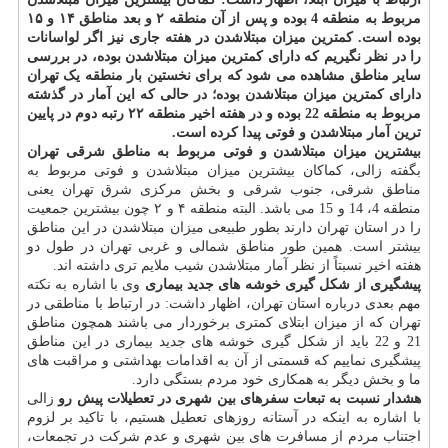
مربوط به منطقه 4 بوده و پس از آن منطقه ۲ و بعد مناطق ۱۴ و ۱۵
بوده است. کمترین میزان مبتلاشدن در هفته جاری نیز اگر لواسانات
را در نظر نگیریم که دارای کمترین میزان مبتلاشدن بوده، در بررسی
سایر مناطق مشاهده می شود که برای نخستین بار منطقه یک تهران
دارای کمترین میزان مبتلاشدن بوده؛ در حالی که این آمار در گذشته
مربوط به منطقه 22 بوده و در هفته اخیر منطقه ۲۲ رتبه دوم در پایین
ترین آمار مبتلاشدن و فوتی پیدا کرده است.
بیشترین میزان مبتلاشدن و فوتی مربوط به مناطق شرقی تهران
بگفته زالی، کماکان بیشترین میزان مبتلاشدن و فوتی مربوط به
مناطق شرقی، جنوب شرقی و بخش مرکزی شرق تهران یعنی
منطقه 4، 14 و 15 می باشد. البته منطقه ۴ و ۲ چون بیشترین جمعیت
را در استان تهران دارند بطور طبیعی میزان مبتلاشدن در این مناطق
بیشتر است. همین طور مناطق شمالی و غربی تهران در طول دو
هفته اخیر نسبتاً از نظر آمار مبتلاشدن شیب ملایم تری داشته اند.
پیشگیری از شکل گیری خوشه های جدید بیماری
وی با اشاره به نکته
مهم بعدی درباره استان تهران، اظهار داشت: در ارتباط با مناطقی در
تهران که از میزان ابتلای کمتری برخوردار می باشند همچون مناطق
21 و 22 باید از شکل گیری خوشه های جدید بیماری در این مناطق
پیشگیری نماییم که قسمتی از آن به اقدامات بهداشتی و مراقبت های
ما و بخش دیگر به همکاری خود مردم بستگی دارد.
هشدار نسبت به تبعات سفرهای بین شهری در تعطیلات پیش رو
زالی
با اشاره به اینکه در آستانه روزهای تعطیل هستیم، با تاکید بر لزوم
اجتناب مردم از مسافرت های بین شهری و عدم شرکت در تجمعات،