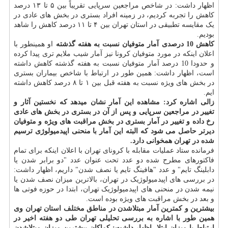
اظهار داشت: در شاخص مراجعین سرپایی تقریباً بین ۵ تا ۱۳ درصد
کاهش را تجربه کردیم، در زمینه افراد بستری در بخش های عادی در
یک مقایسه تطبیقی در استان تهران بین ۴ تا ۱۱ درصد کاهش را شاهد
بودیم.
کاهش 10 درصدی آمار متوفیان نسبت به هفته گذشته
او همینطور با
اعلان اینکه در مورد متوفیان کرونا نیز آمار شیب ملایم تری پیدا کرده
و حدودا 10 درصد آمار متوفیان نسبت به هفته گذشته کاهش داشته
است، اظهار داشت: همین طور در ارتباط با شاخص بیماران بستری
در بخش های ویژه نسبت به هفته قبل بین ۱ تا ۸ درصد کاهش داشته
ایم.
زالی اشاره کرد: مشاهده این آمار نشان میدهد که نخستین آثار و
تغییر در مراجعین سرپایی و پس از آن در بستری در بخش های عادی
رخ داده و تغییر در آمار بستری در بخش مراقبت های ویژه و متوفیان
دیرتر حاصل می شود که البته این آمار با منحنی اپیدمیولوژی ترسیم
شده در تهران همخوانی دارد.
فرمانده ستاد عملیات مقابله با کرونای تهران با اعلان اینکه برای تمام
فاکتورهای مطرح شده دو عدد تحت عنوان عدد "دو برابر شدن یا
دابلینگ تایم" و عدد "هافینگ تایم یا نصف شدن" داریم، اظهار داشت:
در بررسی های اپیدمیولوژیک در تهران، بالاترین میزان نصف شدن یا
نیمه شدن در منحنی های اپیدمیولوژیک تهران، ابتدا در حوزه فوتی ها
و بعد در بخش مراقبت های ویژه بوده است.
بیشترین و کمترین آمار مبتلاشدن در مناطق مختلف استان تهران
وی
همین طور با اشاره به بررسی تحلیلی تهران طی دو هفته اخیر در
ارتباط با میزان ابتلا، اظهار داشت: کماکان بیشترین میزان مبتلاشدن