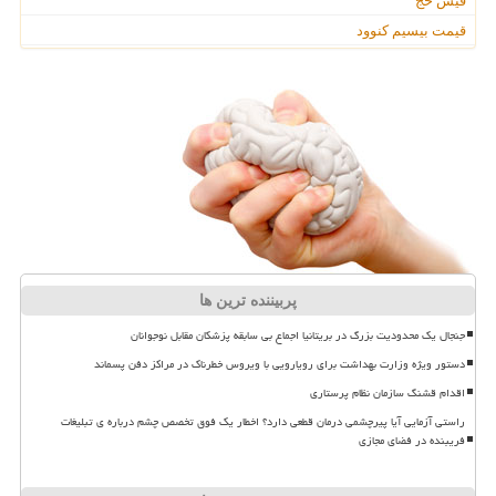
فیش حج
قیمت بیسیم کنوود
پربیننده ترین ها
جنجال یک محدودیت بزرگ در بریتانیا اجماع بی سابقه پزشکان مقابل نوجوانان
دستور ویژه وزارت بهداشت برای رویارویی با ویروس خطرناک در مراکز دفن پسماند
اقدام قشنگ سازمان نظام پرستاری
راستی آزمایی آیا پیرچشمی درمان قطعی دارد؟ اخطار یک فوق تخصص چشم درباره ی تبلیغات
فریبنده در فضای مجازی