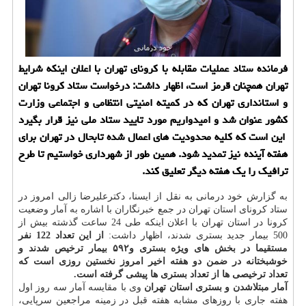
فرمانده ستاد عملیات مقابله با كرونای تهران با اعلان اینكه شرایط
تهران همچنان قرمز است، اظهار داشت: درخواست ستاد كرونا تهران
و استانداری تهران كه در كمیته امنیتی انتظامی و اجتماعی وزارت
كشور عنوان شد و امیدواریم مورد تایید ستاد ملی نیز قرار بگیرد
این است كه كلیه محدودیت های اعمال شده تابحال در تهران برای
هفته آینده نیز تمدید شود. همین طور از شهرداری خواستیم تا طرح
ترافیك را یك هفته دیگر تعلیق كند.
به گزارش خود درمانی به نقل از ایسنا، دکترعلیرضا زالی امروز در
ستاد کرونای استان تهران در جمع خبرنگاران با اشاره به آمار وضعیت
کرونا در استان تهران با اعلان اینکه طی 24 ساعت گذشته بیش از
500 بیمار جدید بستری شدند، اظهار داشت:
از این تعداد 122 نفر
مستقیما در بخش های ویژه بستری و۵۹۲ بیمار ترخیص شدند و
خوشبختانه در ضمن دو هفته اخیر امروز نخستین روزی است که
تعداد ترخیصی ها از تعداد بستری ها پیشی گرفته است.
آمار مبتلاشدن و بستری استان تهران
وی با مقایسه آمار سه روز اول
هفته جاری با روزهای مشابه هفته قبل در زمینه مراجعین سرپایی،