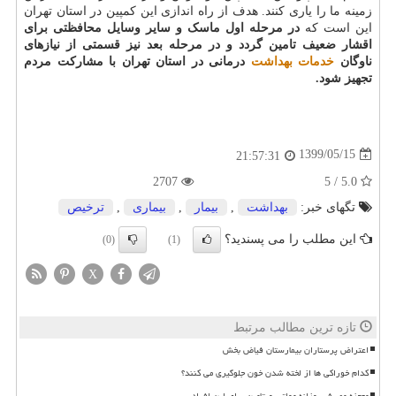
زمینه ما را یاری کنند. هدف از راه اندازی این کمپین در استان تهران
این است که
در مرحله اول ماسک و سایر وسایل محافظتی برای
اقشار ضعیف تامین گردد و در مرحله بعد نیز قسمتی از نیازهای
ناوگان
خدمات
بهداشت
درمانی در استان تهران با مشارکت مردم
تجهیز شود.
1399/05/15
21:57:31
2707
5.0 / 5
تگهای خبر:
بهداشت
,
بیمار
,
بیماری
,
ترخیص
این مطلب را می پسندید؟
(0)
(1)
X
تازه ترین مطالب مرتبط
اعتراض پرستاران بیمارستان فیاض بخش
کدام خوراکی ها از لخته شدن خون جلوگیری می کنند؟
معجزه مصرف روزانه مولتی ویتامین برای این افراد