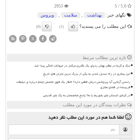
2953
5.0 / 5
تگهای خبر:
بهداشت
,
سلامت
,
ویروس
این مطلب را می پسندید؟
(0)
(1)
X
تازه ترین مطالب مرتبط
سگ و گربه در مظان بهتان ردپای یک باکتری مرگبار در حیوانات خانگی پیدا شد
این بیماری در راه تبدیل شدن به یکی از بزرگ ترین بحران های تاریخ
راستی آزمایی آیا پیرچشمی درمان قطعی دارد؟ اخطار یک فوق تخصص چشم درباره ی تبلیغات
فریبنده در فضای مجازی
در گرمای تابستان چای بخوریم یا نه؟ پاسخ متخصصان به یک باور قدیمی
نظرات بینندگان در مورد این مطلب
لطفا شما هم
در مورد این مطلب
نظر دهید