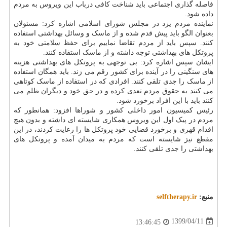
فاصله گذاری اجتماعی باید شناخت کافی درباب این ویروس به مردم
داده شود.
نماینده مردم یزد در مجلس شورای اسلامی اشاره کرد: مسئولان
بعنوان الگو باید پیش قدم شده و از ماسک و وسائل بهداشتی استفاده
کنند. سپس باید از مردم تقاضا نماییم برای حفظ سلامتی خود به
پروتکل های بهداشتی توجه داشته و از ماسک استفاده کنند.
ایشان سپس اشاره کرد: بی توجهی به پروتکل های بهداشتی هزینه
های سنگینی را در آینده برای کشور رقم می زند. باید همگان استفاده
از ماسک را جدی تلقی کنند. افرادی که در استفاده از ماسک کوتاهی
می کنند به حقوق مردم تعدی کرده و در حق خود و دیگران ظلم می
کنند باید با این افراد برخورد شود.
رئیس کمیسیون امور داخلی کشور و شوراها افزود: همانطور که
مردم در پیک اول این ویروس همکاری شایسته ای داشته و بدون هیچ
اقدام قهری و برخورد قضایی خود پروتکل ها را رعایت کردند، در این
مقطع نیز شایسته است که مردم به میدان آمده و پروتکل های
بهداشتی را جدی تلقی کنند.
منبع:
selftherapy.ir
1399/04/11
13:46:45