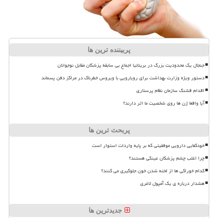
پربیننده ترین ها
جنجال یک محدودیت بزرگ در بریتانیا اجماع بی سابقه پزشکان مقابل نوجوانان
دستور ویژه وزارت بهداشت برای رویارویی با ویروس خطرناک در مراکز دفن پسماند
اقدام قشنگ سازمان نظام پرستاری
آیا واقعا ژن ها روی شخصیت ما اثر دارند؟
پربحث ترین ها
خودکفایی دارویی موفقیتی که بر پایه واردات استوار است
چرا اغلب چشم پزشکان عینکی هستند؟
کدام خوراکی ها از لخته شدن خون جلوگیری می کنند؟
هشدار درباره ی یک آمپول لاغری
جدیدترین ها