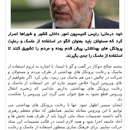
خود درمانی: رئیس كمیسیون امور داخلی كشور و شوراها اصرار
كرد كه مسئولان باید بعنوان الگو در استفاده از ماسك و رعایت
پروتكل های بهداشتی پیش قدم بوده و مردم را تشویق كنند تا
استفاده از ماسك را جدی بگیرند.
محمد صالح جوکار در گفت و گو با ایسنا، با اشاره به لزوم استفاده از
ماسک و رعایت پروتکل های بهداشتی از طرف مردم و مسئولان و
شرکت در چالش «من هم ماسک می زنم»، بیان کرد: اگر بخواهیم از
بلای ویروس کرونا خلاص شویم چاره ای جز استفاده از ماسک و
رعایت پروتکل های بهداشتی نداریم. مادامی که زنجیره انتقال
ویروس قطع نشود به هیچ عنوان نمی گردد این ویروس را شکست
داد.
ایشان سپس اظهار نمود: تنها با رعایت پروتکل های بهداشتی می
توانیم با این ویروس مقابله نماییم. همانطور که مقام معظم رهبری
تاکید داشتند تصمیمات ستاد ملی کرونا باید از طرف همه بخش ها و
آحاد جامعه اجرا شود و همه لازم است در قالب تصمیمات این ستاد
حرکت نماییم. برای فرهنگ سازی بمنظور استفاده از ماسک و رعایت