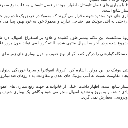
عضو کمیته کشوری کرونا همین طور درباب احتمال تداخل ویروس کووید 19 با بیماری های فصل تابستان، اظهار نمود
سیار شایع است.
ماری های خود محدود شونده قرار می گیرند که معمولا در عرض یک تا دو روز خو
 کرونا ممکنست این علائم بیشتر طول کشیده و علاوه بر استفراغ، اسهال، درد ش
 شروع شده و در آخر به اسهال منتهی شده، البته کرونا می تواند بدون بروز علا
و دستگاه گوارشی را درگیر کند، اگر از نوع خفیف و بدون بیماری های زمینه ا
یوتیک در این موارد، اشاره کرد: کرونا، آنفولانزا و سرما خوردگی بعنوان
یجاد مقاومت نسبت به آنتی بیوتیک های بعدی و مقاومت به داروهای ضدمیکروبی 
 بسیار شایع است، اظهار داشت: خیلی از خانواده ها جهت رفع بیماری های ع
یادی داشته و به بروز و تشدید اسهال منجر می شود و گاهی یک بیماری خفیف ر
ای ویروسی سفارش نمی گردد.