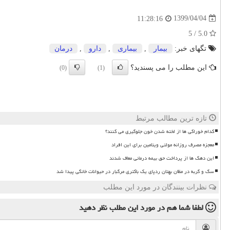
1399/04/04
11:28:16
5.0 / 5
تگهای خبر:
بیمار
,
بیماری
,
دارو
,
درمان
این مطلب را می پسندید؟
(0)
(1)
تازه ترین مطالب مرتبط
کدام خوراکی ها از لخته شدن خون جلوگیری می کنند؟
معجزه مصرف روزانه مولتی ویتامین برای این افراد
این دهک ها از پرداخت حق بیمه درمانی معاف شدند
سگ و گربه در مظان بهتان ردپای یک باکتری مرگبار در حیوانات خانگی پیدا شد
نظرات بینندگان در مورد این مطلب
لطفا شما هم
در مورد این مطلب
نظر دهید