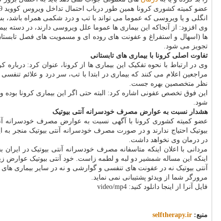
انگلی و یا ویروسی که عموما می تواند با تب و درد شکمی همراه باشد، ب
وی افزود: از آنجاکه این بیماری ها عموما علل ویروسی دارند، در دسته بی
تجویز می شود.
تفاوت اصلی کرونا با بیماری های تابستانی
وی در ارتباط با نحوه تفکیک این بیماری ها از کرونا، عنوان کرد: درباره
مراجعین اعلام می کنند که بیماری در ابتدا با تب، سر درد و علائم تنفسی
نظر متخصصین بهره جست.
این فوق تخصص عفونی اشاره کرد: البته حتی اگر این بیماری کرونا بوده 
شود.
هشدار نسبت به عوارض مصرف خودسرانه آنتی بیوتیک
عضو کمیته کشوری کرونا با آگهی نسبت به عوارض مصرف خودسرانه آنتی ب
بیوتیک احتیاج ندارند و در صورت مصرف خودسرانه آنتی بیوتیک منجر به ا
در درمان وی نخواهد داشت.
مردانی با اعلان اینکه متاسفانه مصرف خودسرانه آنتی بیوتیک در ایران
اینکه این مساله شمشیر دو لبه و لطمه زاست. خود آنتی بیوتیک عوارض ز
آنتی بیوتیک نه در عفونت های تنفسی و گوارشی و نه در سایر بیماری ه
مرورگر شما از ویدئو پشتیبانی نمی نماید.
فایل آنرا از اینجا دانلود کنید: video/mp4
منبع:
selftherapy.ir