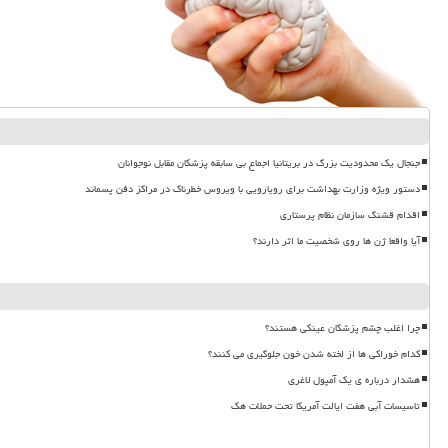
جنجال یک محدودیت بزرگ در بریتانیا اجماع بی سابقه پزشکان مقابل نوجوانان
دستور ویژه وزارت بهداشت برای رویارویی با ویروس خطرناک در مراکز دفن پسماند
اقدام قشنگ سازمان نظام پرستاری
آیا واقعا ژن ها روی شخصیت ما اثر دارند؟
چرا اغلب چشم پزشکان عینکی هستند؟
کدام خوراکی ها از لخته شدن خون جلوگیری می کنند؟
هشدار درباره ی یک آمپول لاغری
تاسیسات آبی هفت ایالت آمریکا تحت حملات هک