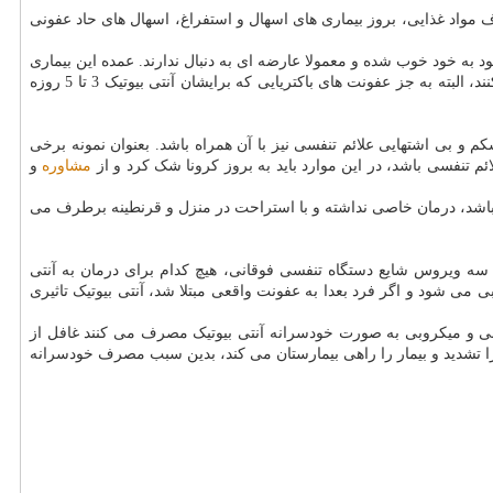
: در فصل تابستان به علت نوع مصرف مواد غذایی، بروز بیماری های اسهال و استفراغ، اسهال های حاد عفونی
د به خود خوب شده و معمولا عارضه ای به دنبال ندارند. عمده این بیماری
ها (اسهال و استفراغ و عفونت های روده ای و مسمویت های فصل تابستان) حتی به آنتی بیوتیک هم احتیاجی ندارند و معمولا خود به خود بهبود پیدا می کنند، البته به جز عفونت های باکتریایی که برایشان آنتی بیوتیک 3 تا 5 روزه
کم و بی اشتهایی علائم تنفسی نیز با آن همراه باشد. بعنوان نمونه برخی
ئم تنفسی باشد، در این موارد باید به بروز کرونا شک کرد و از
مشاوره
و
ی باشد، درمان خاصی نداشته و با استراحت در منزل و قرنطینه برطرف می
 سه ویروس شایع دستگاه تنفسی فوقانی، هیچ کدام برای درمان به آنتی
می شود و اگر فرد بعدا به عفونت واقعی مبتلا شد، آنتی بیوتیک تاثیری
فونی و میکروبی به صورت خودسرانه آنتی بیوتیک مصرف می کنند غافل از
ا تشدید و بیمار را راهی بیمارستان می کند، بدین سبب مصرف خودسرانه