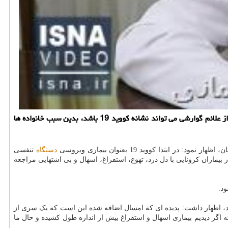
به گزارش خود درمانی عضو كمیته كشوری كرونا با اشاره به تغییر علائم و نشانه های ویروس كووید 19 با شروع فصل تابستان، اظهار داشت: بعضی از علائم گوارشی می تواند نشانه كووید 19 باشد، بدین سبب خانواده ها
دستگاه
تنفسی
ماران کرونایی با دل درد، تهوع، استفراغ، اسهال و بی اشتهایی مراجعه
ارد، اظهار داشت: پدیده ای که امسال اضافه شده این است که یک سری از
اگر دیدیم بیماری اسهال و استفراغ بیش از اندازه طول کشیده و حال ما