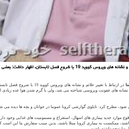
ا
در ارتباط با تغییر علائم و نشانه های ویروس کووید 19 با شروع فصل تابستان، اظهار نمود: در ابتدا کووید 19 بعنوان بیماری ویروسی
انه های عفونت ویروسی شناخته می شد، ولی با گرم شدن هوا عده زیادی از بی
 وقوع موارد جدید بیماری های اسهال، استفراغ و مسمومیت های غذایی وجود د
شند، ممکنست به بیماری کرونا مبتلا باشند، بدین سبب سفارش ما این است که 
ونا توجه داشته باشیم.