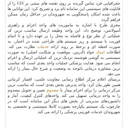
جغرافیایی فرد تماس گیرنده بر روی نقشه های مبتنی بر GIS را از
قابلیت های سیستمی این سامانه نام برد و تصریح کرد: این توانایی ها
باعث شده امکان پاسخگویی به شهروندان در حداقل زمان ممکن
فراهم گردد.
مجری طرح با اشاره به ماموریت های واحد اعزام و راهبری
آمبولانس، توضیح داد: این واحد وظیفه ارسال مناسب ترین کد
عملیاتی از نظر نوع و فاصله به محل را بر عهده دارد و تا اتمام
فوریت با سیستم و ریز سیستم های طراحی شده در اختیار، به
صورت لحظه ای و برخط بر روند ارائه
خدمات
نظارت می کند.
اطلاعات
امداد
خواه (آدرس، موقعیت و شکایت اصلی) به صورت
سیستمی به گوشی هوشمند نزدیک ترین کد عملیاتی ارسال و اعزام
انجام می شود. هدایت پزشکی عملیات واحد بعدی است که مناسب
ترین مشاوره درمانی باتوجه به وضعیت و شرح حال بیمار را ارائه
می دهد.
برمبنای اعلام مرکز اطلاع رسانی معاونت علمی، افشار کرمانی
همین طور بیان کرد: واحد پذیرش بخش بعدی است که مناسب ترین
مرکز درمانی را برای اعزام بیمار یا
مصدوم
تعیین و تحویل مصدوم
را به واحد درمانی تسهیل می کند. واحدهای کنترل کیفیت، آمار و
داشبوردهای مدیریتی از بخش های دیگر این سامانه است که در
چارچوب یک سیستم یکپارچه بصورت کاملا سیستمی و تخصصی به
شهروندان خدمات فوریتی پزشکی را ارائه می کند.