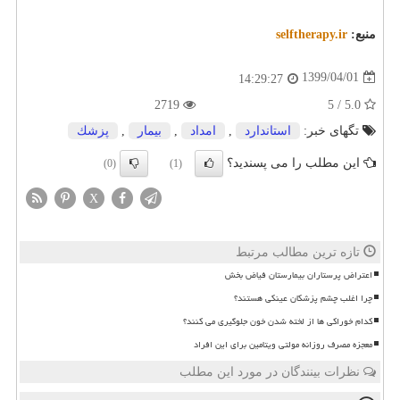
منبع:
selftherapy.ir
1399/04/01
14:29:27
2719
5.0 / 5
تگهای خبر:
استاندارد
,
امداد
,
بیمار
,
پزشك
این مطلب را می پسندید؟
(0)
(1)
X
تازه ترین مطالب مرتبط
اعتراض پرستاران بیمارستان فیاض بخش
چرا اغلب چشم پزشکان عینکی هستند؟
کدام خوراکی ها از لخته شدن خون جلوگیری می کنند؟
معجزه مصرف روزانه مولتی ویتامین برای این افراد
نظرات بینندگان در مورد این مطلب