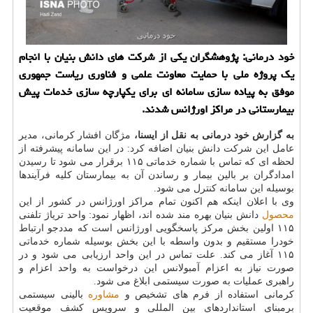
خود درمانی: پژوهشگران یكی از شركت های دانش بنیان با انجام
یك پروژه ملی با حمایت معاونت علمی و فناوری ریاست جمهوری
موفق به پیاده سازی سامانه ای برای یكپارچه سازی خدمات پیش
بیمارستانی در مراكز اورژانس شدند.
به گزارش خود درمانی به نقل از ایسنا،
مژگان افشار کرمانی، مدیر
عامل این شرکت دانش بنیان اضافه کرد: در این سامانه پیشرفته از
لحظه ای که تماس با شماره خدماتی ۱۱۵ برقرار می شود تا رسیدن
امدادگران بر بالین بیمار و رساندن آن به بیمارستان کلیه فرآیندها
بوسیله این سامانه کنترل می شود.
وی با اعلان اینکه هم اکنون تمام مراکز اورژانس در کشور از این
محصول
دانش بنیان بهره مند شده اند، اظهار نمود: واحد تریاژ تلفنی
۱۱۵ اولین بخش مرکز پاسخگویی اورژانس است که مددجو ارتباط
خودرا مستقیم و بدون واسطه با این بخش بوسیله شماره خدماتی
۱۱۵ آغاز می کند. علت تماس در این واحد ارزیابی می شود و در
صورت نیاز به اعزام آمبولانس این درخواست به واحد اعزام و
راهبری عملیات به صورت سیستمی ابلاغ می شود.
کرمانی استفاده از فرم های تشخیص و
مشاوره
بالینی سیستمی
برمبنای استانداردهای بین المللی و سرویس کشف موقعیت