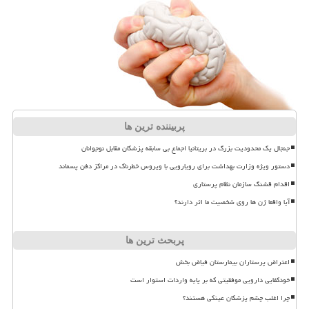
پربیننده ترین ها
جنجال یک محدودیت بزرگ در بریتانیا اجماع بی سابقه پزشکان مقابل نوجوانان
دستور ویژه وزارت بهداشت برای رویارویی با ویروس خطرناک در مراکز دفن پسماند
اقدام قشنگ سازمان نظام پرستاری
آیا واقعا ژن ها روی شخصیت ما اثر دارند؟
پربحث ترین ها
اعتراض پرستاران بیمارستان فیاض بخش
خودکفایی دارویی موفقیتی که بر پایه واردات استوار است
چرا اغلب چشم پزشکان عینکی هستند؟