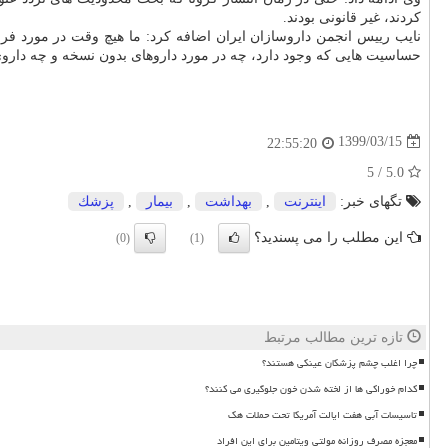
کردند، غیر قانونی بودند.
نایب رییس انجمن داروسازان ایران اضافه کرد: ما هیچ وقت در مورد فروش
حساسیت هایی که وجود دارد، چه در مورد داروهای بدون نسخه و چه دارو
1399/03/15
22:55:20
5.0 / 5
تگهای خبر:
اینترنت
,
بهداشت
,
بیمار
,
پزشك
این مطلب را می پسندید؟
(0)
(1)
تازه ترین مطالب مرتبط
چرا اغلب چشم پزشکان عینکی هستند؟
کدام خوراکی ها از لخته شدن خون جلوگیری می کنند؟
تاسیسات آبی هفت ایالت آمریکا تحت حملات هک
معجزه مصرف روزانه مولتی ویتامین برای این افراد