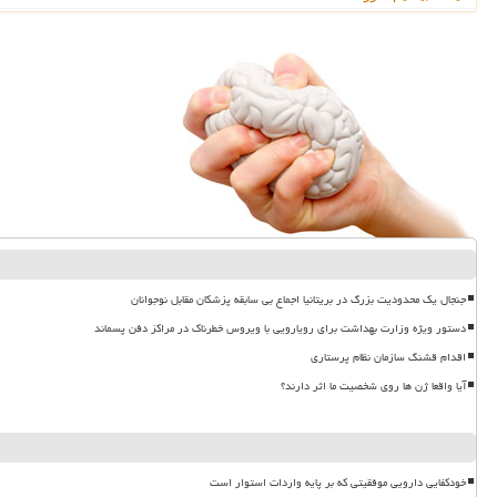
جنجال یک محدودیت بزرگ در بریتانیا اجماع بی سابقه پزشکان مقابل نوجوانان
دستور ویژه وزارت بهداشت برای رویارویی با ویروس خطرناک در مراکز دفن پسماند
اقدام قشنگ سازمان نظام پرستاری
آیا واقعا ژن ها روی شخصیت ما اثر دارند؟
خودکفایی دارویی موفقیتی که بر پایه واردات استوار است