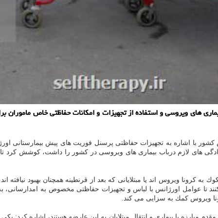
ماری های ویروسی و استفاده از تجهیزات و امكانات حفاظتی خاص ماموران بر
كشور با اشاره به تجهیزات حفاظتی پرسنل فوریت های پیش بیمارستانی اورژان
ادگی های لازم درباب بیماری های ویروسی در كشور را داشت، كوشش كرد تا در 
 كرونا ویروس اند یا مبتلایانی كه بعد از قرنطینه همچنان بهبود نیافته اند،
ه تلفن ۱۱۵ حتما به كارشناسان اعلام كنند تا عوامل اورژانس با لباس و تجهیزات حفاظتی مخصوص 
ا ویروس كمك به سزایی می كند.
م مبارزه با بیماری و انتقال مبتلایان به این عارضه هستند، اشاره كرد: یكی ا