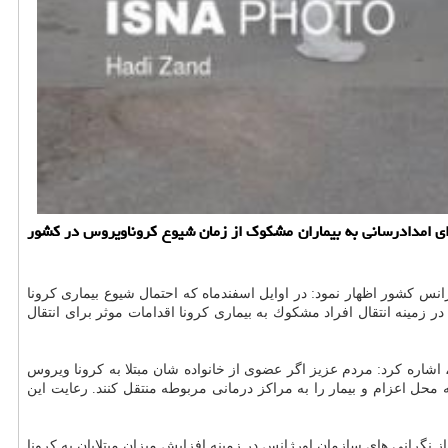
ای امدادرسانی به بیماران مشكوك از زمان شیوع كروناویروس در كشور
س كشور اظهار نمود: در اوایل اسفندماه كه احتمال شیوع بیماری كرونا
زمینه انتقال افراد مشكوك به بیماری كرونا اقدامات موثر برای انتقال
 اشاره كرد: مردم عزیز اگر عضوی از خانواده شان مبتلا به كرونا ویروس
به امدارسانی، به محل اعزام و بیمار را به مراكز درمانی مربوطه منتقل كنند. رعایت این
ز نگرانی های سازمان اورژانس در زمینه افزایش میزان مبتلایان به كرونا