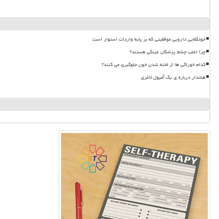
خودکفایی دارویی موفقیتی که بر پایه واردات استوار است
چرا اغلب چشم پزشکان عینکی هستند؟
کدام خوراکی ها از لخته شدن خون جلوگیری می کنند؟
هشدار درباره ی یک آمپول لاغری