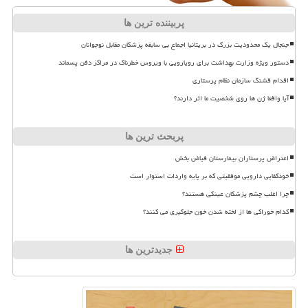
پربیننده ترین ها
جنجال یک محدودیت بزرگ در بریتانیا اجماع بی سابقه پزشکان مقابل نوجوانان
دستور ویژه وزارت بهداشت برای رویارویی با ویروس خطرناک در مراکز دفن پسماند
اقدام قشنگ سازمان نظام پرستاری
آیا واقعا ژن ها روی شخصیت ما اثر دارند؟
پربحث ترین ها
اعتراض پرستاران بیمارستان فیاض بخش
خودکفایی دارویی موفقیتی که بر پایه واردات استوار است
چرا اغلب چشم پزشکان عینکی هستند؟
کدام خوراکی ها از لخته شدن خون جلوگیری می کنند؟
جدیدترین ها