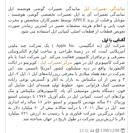
نمایندگی تعمیرات اپل
نمایندگی تعمیرات گوشی هوشمند اپل
نمایندگی تعمیرات آی پد اپل تعمیرات تخصصی گوشی هوشمند ،
موبایل و فبلت از برند
APPLE
توسط تعمیرکاران متخصص و مجرب
عیب یابی و اعلام هزینه منصفانه تعمیر در کمترین زماندر صورت
تعویض قطعات از قطعات اصلی کمپانی اپل استفاده می شود.
آشنایی با اپل
شرکت اَپل (به انگلیسی:
.Apple Inc
) یک شرکت چند ملیتی
آمریکایی است که در زمینهٔ طراحی و ساخت لوازم الکترونیکی
مصرفی و نرم‌افزار کامپیوتر فعالیت می‌کند. این شرکت ابتدا با نام
شرکت کامپیوتری اپل در شهر
مرکز تعمیرات اپل
:
کوپرتینو در ایالت
کالیفورنیا، واقع در دره سیلیکون کشور آمریکا تاسیس شد. این
شرکت در دهه‌ٔ هفتاد میلادی با معرفی ریزرایانه‌های اپل
۱
، اپل
۲
، اپل
۳
و پس از آن مکینتاش به بازار به آغاز و گسترش نوعی رایانه
شخصی کمک فراوانی نمود. خطوط تولید هسته‌ای اپل، شامل آی
فون، دستگاه پخش موسیقی آی پاد، کامپیوترهای مکینتاش و مک
بوک‌های اپ است. کمپانی اپل در یکم آوریل
۱۹۷۶
با دوستی استیو
وزنیاک
۲۱
ساله مهندس کامپیوتر و استیو جابز
۱۶
ساله راه اندازی
شد. اپل در سال
۲۰۱۱
، با درآمد سالانه بیش از
۶۰
میلیارد دلار به
عنوان بزرگترین شرکت فناوری و با رسیدن به ارزش
۶۲۱
میلیارد
دلار با ارزش‌ترین شرکت در طول تاریخ در جهان شناخته شد
.
1398/12/08
13:51:44